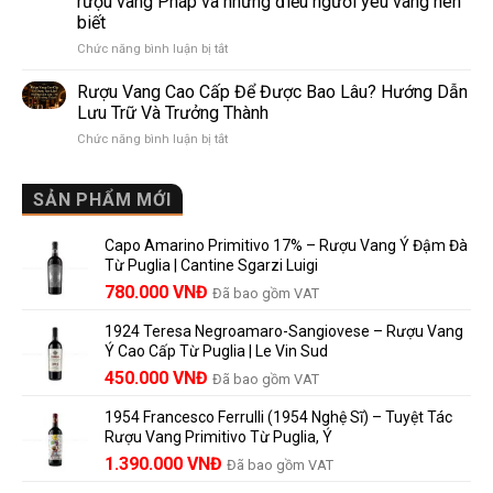
rượu vang Pháp và những điều người yêu vang nên
de
10
biết
Pomerol:
Điểm
ở
Chức năng bình luận bị tắt
Điểm
So
Mis
giống,
Sánh
en
khác
Dễ
Rượu Vang Cao Cấp Để Được Bao Lâu? Hướng Dẫn
Bouteille
nhau
Hiểu
Lưu Trữ Và Trưởng Thành
au
và
Cho
ở
Chức năng bình luận bị tắt
Château
vì
Người
Rượu
là
sao
Mới
Vang
gì?
Lalande
Cao
SẢN PHẨM MỚI
Ý
de
Cấp
nghĩa
Pomerol
Để
trên
là
Capo Amarino Primitivo 17% – Rượu Vang Ý Đậm Đà
Được
nhãn
lựa
Từ Puglia | Cantine Sgarzi Luigi
Bao
rượu
chọn
Giá
Giá
Lâu?
780.000
VNĐ
vang
Đã bao gồm VAT
đáng
Hướng
Pháp
gốc
hiện
giá?
Dẫn
và
1924 Teresa Negroamaro-Sangiovese – Rượu Vang
là:
tại
Lưu
những
Ý Cao Cấp Từ Puglia | Le Vin Sud
858.000 VNĐ.
là:
Trữ
điều
Giá
Giá
450.000
VNĐ
Đã bao gồm VAT
780.000 VNĐ.
Và
người
gốc
hiện
Trưởng
yêu
1954 Francesco Ferrulli (1954 Nghệ Sĩ) – Tuyệt Tác
Thành
là:
tại
vang
Rượu Vang Primitivo Từ Puglia, Ý
nên
495.000 VNĐ.
là:
Giá
Giá
biết
1.390.000
VNĐ
Đã bao gồm VAT
450.000 VNĐ.
gốc
hiện