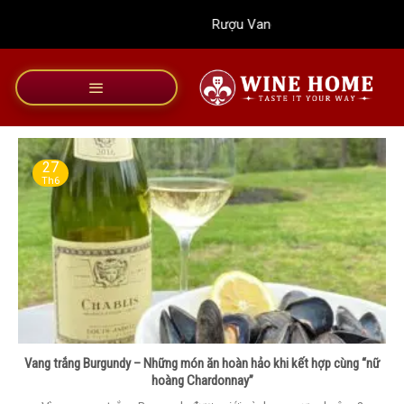
Bỏ
Rượu Vang Wine Home
qua
nội
dung
27
Th6
Vang trắng Burgundy – Những món ăn hoàn hảo khi kết hợp cùng “nữ
hoàng Chardonnay”