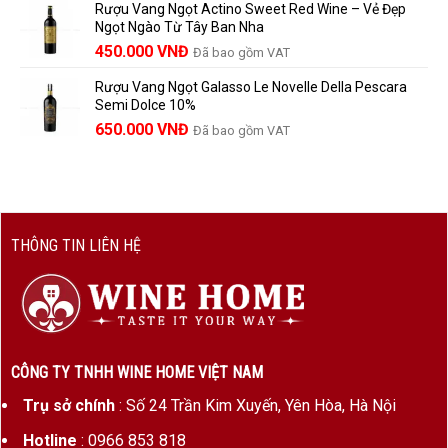
Rượu Vang Ngọt Actino Sweet Red Wine – Vẻ Đẹp
là:
tại
Ngọt Ngào Từ Tây Ban Nha
1.529.000 VNĐ.
là:
450.000
VNĐ
Đã bao gồm VAT
1.390.000 VNĐ.
Rượu Vang Ngọt Galasso Le Novelle Della Pescara
Semi Dolce 10%
650.000
VNĐ
Đã bao gồm VAT
THÔNG TIN LIÊN HỆ
CÔNG TY TNHH WINE HOME VIỆT NAM
Trụ sở chính
: Số 24 Trần Kim Xuyến, Yên Hòa, Hà Nội
Hotline
: 0966 853 818