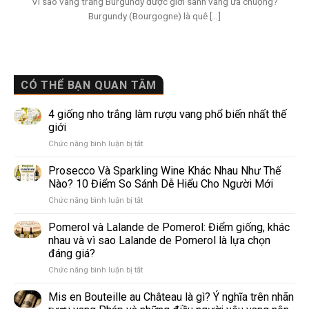
Vì sao vang trắng Burgundy được giới sành vang ưa chuộng?
Burgundy (Bourgogne) là quê [...]
CÓ THỂ BẠN QUAN TÂM
4 giống nho trắng làm rượu vang phổ biến nhất thế
giới
ở
Chức năng bình luận bị tắt
4
giống
Prosecco Và Sparkling Wine Khác Nhau Như Thế
nho
Nào? 10 Điểm So Sánh Dễ Hiểu Cho Người Mới
trắng
ở
Chức năng bình luận bị tắt
làm
Prosecco
rượu
Và
Pomerol và Lalande de Pomerol: Điểm giống, khác
vang
Sparkling
phổ
nhau và vì sao Lalande de Pomerol là lựa chọn
Wine
biến
đáng giá?
Khác
nhất
ở
Chức năng bình luận bị tắt
Nhau
thế
Pomerol
Như
giới
và
Thế
Mis en Bouteille au Château là gì? Ý nghĩa trên nhãn
Lalande
Nào?