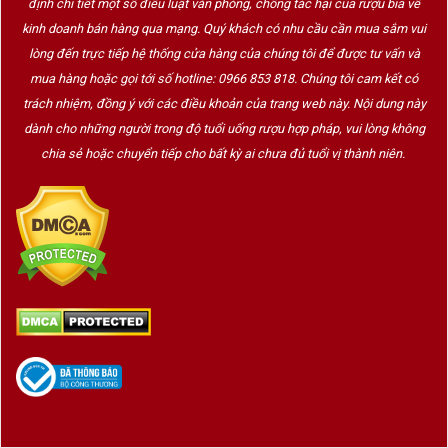
định chi tiết một số điều luật văn phòng, chống tác hại của rượu bia về
kinh doanh bán hàng qua mạng. Quý khách có nhu cầu cần mua sắm vui
lòng đến trực tiếp hệ thống cửa hàng của chúng tôi để được tư vấn và
mua hàng hoặc gọi tới số hotline: 0966 853 818. Chúng tôi cam kết có
trách nhiệm, đồng ý với các điều khoản của trang web này. Nội dung này
dành cho những người trong độ tuổi uống rượu hợp pháp, vui lòng không
chia sẻ hoặc chuyển tiếp cho bất kỳ ai chưa đủ tuổi vị thành niên.