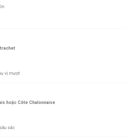
ròn
trachet
ậu vị mượt
is hoặc Côte Chalonnaise
sâu sắc