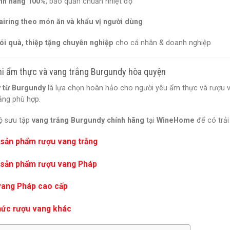
nh hãng 100%
, bảo quản chuẩn nhiệt độ
airing theo món ăn và khẩu vị người dùng
ói quà, thiệp tặng chuyên nghiệp
cho cá nhân & doanh nghiệp
Khi ẩm thực và vang trắng Burgundy hòa quyện
 từ Burgundy
là lựa chọn hoàn hảo cho người yêu ẩm thực và rượu 
ắng phù hợp.
ộ sưu tập
vang trắng Burgundy chính hãng
tại
WineHome
để có trải
 sản phẩm rượu vang trắng
 sản phẩm rượu vang Pháp
vang Pháp cao cấp
hức rượu vang khác