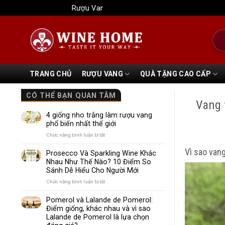
Bỏ
Rượu Vang Wine Home
qua
nội
Tìm
dung
kiếm
TRANG CHỦ
RƯỢU VANG
QUÀ TẶNG CAO CẤP
CÓ THỂ BẠN QUAN TÂM
Vang 
4 giống nho trắng làm rượu vang
phổ biến nhất thế giới
ở
Chức năng bình luận bị tắt
4
Vì sao van
giống
Prosecco Và Sparkling Wine Khác
nho
Nhau Như Thế Nào? 10 Điểm So
trắng
Sánh Dễ Hiểu Cho Người Mới
làm
rượu
ở
Chức năng bình luận bị tắt
vang
Prosecco
phổ
Và
Pomerol và Lalande de Pomerol:
biến
Sparkling
Điểm giống, khác nhau và vì sao
nhất
Wine
Lalande de Pomerol là lựa chọn
thế
Khác
giới