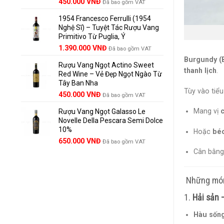
Giá
Giá
450.000
VNĐ
Đã bao gồm VAT
gốc
hiện
1954 Francesco Ferrulli (1954
là:
tại
Nghệ Sĩ) – Tuyệt Tác Rượu Vang
495.000 VNĐ.
là:
Primitivo Từ Puglia, Ý
450.000 VNĐ.
Giá
Giá
1.390.000
VNĐ
Đã bao gồm VAT
gốc
hiện
Burgundy (
Rượu Vang Ngọt Actino Sweet
là:
tại
thanh lịch
.
Red Wine – Vẻ Đẹp Ngọt Ngào Từ
1.529.000 VNĐ.
là:
Tây Ban Nha
1.390.000 VNĐ.
Tùy vào tiểu
450.000
VNĐ
Đã bao gồm VAT
Mang vị
c
Rượu Vang Ngọt Galasso Le
Novelle Della Pescara Semi Dolce
10%
Hoặc
béo
650.000
VNĐ
Đã bao gồm VAT
Cân bằng 
️ Những mó
1.
Hải sản 
Hàu sống