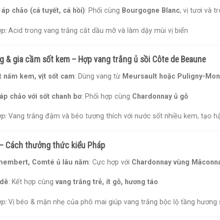
 áp chảo (cá tuyết, cá hồi)
: Phối cùng
Bourgogne Blanc
, vị tươi và t
p:
Acid trong vang trắng cắt dầu mỡ và làm dậy mùi vị biển
ng & gia cầm sốt kem – Hợp vang trắng ủ sồi Côte de Beaune
t nấm kem, vịt sốt cam
: Dùng vang từ
Meursault hoặc Puligny-Mon
áp chảo với sốt chanh bơ
: Phối hợp cùng
Chardonnay ủ gỗ
p:
Vang trắng đậm và béo tương thích với nước sốt nhiều kem, tạo h
– Cách thưởng thức kiểu Pháp
membert, Comté ủ lâu năm
: Cực hợp với
Chardonnay vùng Mâconna
 dê
: Kết hợp cùng
vang trắng trẻ, ít gỗ, hương táo
p:
Vị béo & mặn nhẹ của phô mai giúp vang trắng bộc lộ tầng hương 