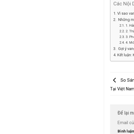
Các Nội 
Vì sao va
️ Những m
1. Hả
2. Th
3. P
4. Mó
️ Gợi ý v
Kết luận:
So Sán
Tại Việt Na
Để lại m
Email củ
Bình luậ