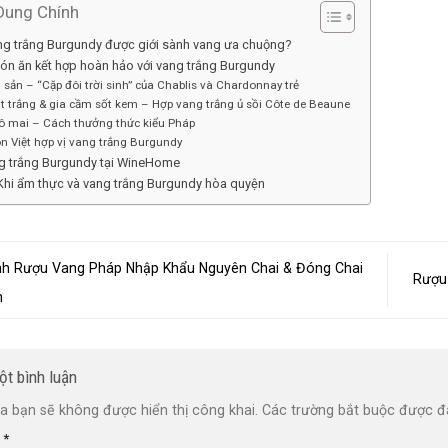
Dung Chính
ng trắng Burgundy được giới sành vang ưa chuộng?
ón ăn kết hợp hoàn hảo với vang trắng Burgundy
i sản – “Cặp đôi trời sinh” của Chablis và Chardonnay trẻ
ịt trắng & gia cầm sốt kem – Hợp vang trắng ủ sồi Côte de Beaune
hô mai – Cách thưởng thức kiểu Pháp
n Việt hợp vị vang trắng Burgundy
ang trắng Burgundy tại WineHome
 Khi ẩm thực và vang trắng Burgundy hòa quyện
h Rượu Vang Pháp Nhập Khẩu Nguyên Chai & Đóng Chai
Rượu
m
ột bình luận
a bạn sẽ không được hiển thị công khai.
Các trường bắt buộc được 
n
*