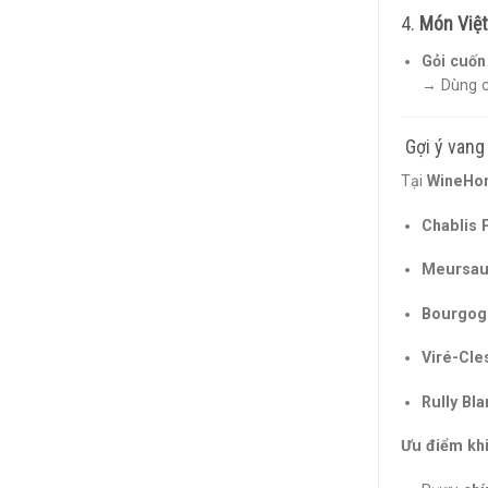
4.
Món Việt
Gỏi cuốn
→ Dùng 
️ Gợi ý va
Tại
WineHo
Chablis 
Meursaul
Bourgogn
Viré-Cl
Rully Bl
Ưu điểm kh