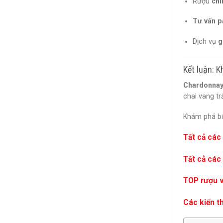
Rượu
chí
Tư vấn p
Dịch vụ
g
Kết luận: 
Chardonnay
chai vang tr
Khám phá b
Tất cả các
Tất cả các
TOP rượu 
Các kiến t