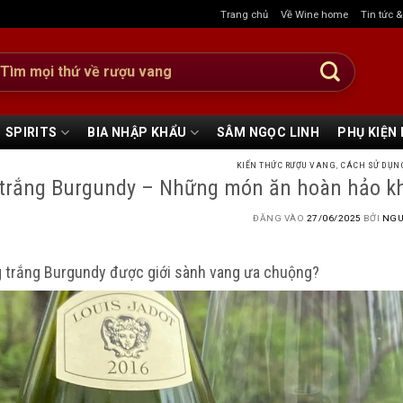
Trang chủ
Về Wine home
Tin tức 
:
SPIRITS
BIA NHẬP KHẨU
SÂM NGỌC LINH
PHỤ KIỆN
KIẾN THỨC RƯỢU VANG
,
CÁCH SỬ DỤN
trắng Burgundy – Những món ăn hoàn hảo kh
ĐĂNG VÀO
27/06/2025
BỞI
NGU
g trắng Burgundy được giới sành vang ưa chuộng?