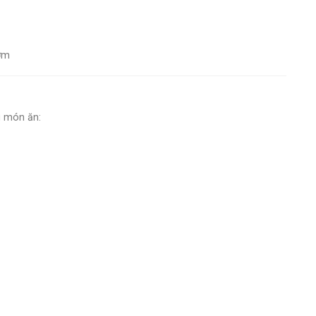
ơm
g món ăn: