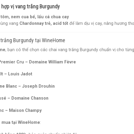
 hợp vị vang trắng Burgundy
 tôm, nem cua bể, lẩu cá chua cay
cùng vang
Chardonnay trẻ, acid tốt
để làm dịu vị cay, nâng hương th
ng trắng Burgundy tại WineHome
me
, bạn có thể chọn các chai vang trắng Burgundy chuẩn vị cho từn
Premier Cru – Domaine William Fèvre
t – Louis Jadot
e Blanc – Joseph Drouhin
essé – Domaine Chanson
anc – Maison Champy
i mua tại WineHome
: