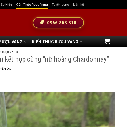
& Sự Kiện
Kiến Thức Rượu Vang
Tuyển dụng
Liên hệ
0966 853 818
 RƯỢU VANG
KIẾN THỨC RƯỢU VANG
G RƯỢU VANG
i kết hợp cùng “nữ hoàng Chardonnay”
YỄN ĐẠT