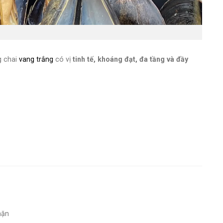
g chai
vang trắng
có vị
tinh tế, khoáng đạt, đa tầng và đầy
mặn