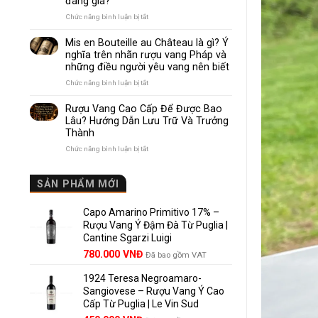
đáng giá?
Nhau
Như
ở
Chức năng bình luận bị tắt
Thế
Pomerol
Nào?
và
Mis en Bouteille au Château là gì? Ý
10
Lalande
nghĩa trên nhãn rượu vang Pháp và
Điểm
de
những điều người yêu vang nên biết
So
Pomerol:
Sánh
Điểm
ở
Chức năng bình luận bị tắt
Dễ
giống,
Mis
Hiểu
khác
en
Rượu Vang Cao Cấp Để Được Bao
Cho
nhau
Bouteille
Lâu? Hướng Dẫn Lưu Trữ Và Trưởng
Người
và
au
Mới
Thành
vì
Château
sao
là
ở
Chức năng bình luận bị tắt
Lalande
gì?
Rượu
de
Ý
Vang
Pomerol
nghĩa
Cao
SẢN PHẨM MỚI
là
trên
Cấp
lựa
nhãn
Để
chọn
rượu
Capo Amarino Primitivo 17% –
Được
đáng
vang
Bao
Rượu Vang Ý Đậm Đà Từ Puglia |
giá?
Pháp
Lâu?
Cantine Sgarzi Luigi
và
Hướng
Giá
Giá
những
780.000
VNĐ
Đã bao gồm VAT
Dẫn
điều
gốc
hiện
Lưu
người
Trữ
1924 Teresa Negroamaro-
là:
tại
yêu
Và
Sangiovese – Rượu Vang Ý Cao
858.000 VNĐ.
là:
vang
Trưởng
Cấp Từ Puglia | Le Vin Sud
780.000 VNĐ.
nên
Thành
biết