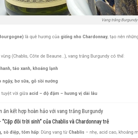
Vang trắng Burgundy
Bourgogne)
là quê hương của
giống nho Chardonnay
, tạo nên nhữn
 vùng (Chablis, Côte de Beaune…), vang trắng Burgundy có thể:
hanh, táo xanh, khoáng lạnh
 ngậy, bơ sữa, gỗ sồi nướng
tuyệt vời giữa
acid – độ đậm – hương vị dài lâu
n ăn kết hợp hoàn hảo với vang trắng Burgundy
– “Cặp đôi trời sinh” của Chablis và Chardonnay trẻ
, sò điệp, tôm hấp
: Dùng vang từ
Chablis
– nhẹ, acid cao, khoáng 