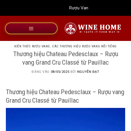
Bỏ
Rượu Vang Wine Home
qua
nội
dung
KIẾN THỨC RƯỢU VANG
,
CÁC THƯƠNG HIỆU RƯỢU VANG NỔI TIẾNG
Thương hiệu Chateau Pedesclaux – Rượu
vang Grand Cru Classé từ Pauillac
ĐĂNG VÀO
08/05/2025
BỞI
NGUYỄN ĐẠT
Thương hiệu Chateau Pedesclaux – Rượu vang
Grand Cru Classé từ Pauillac