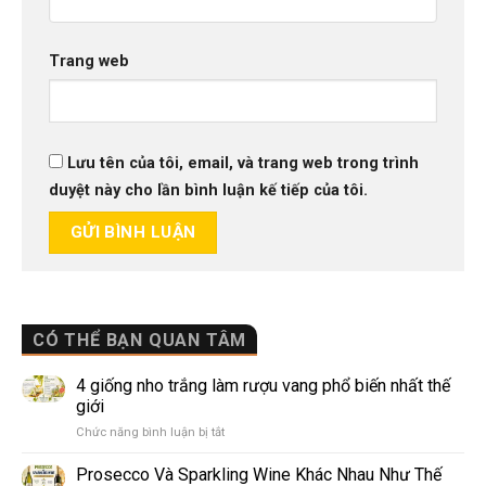
Trang web
Lưu tên của tôi, email, và trang web trong trình
duyệt này cho lần bình luận kế tiếp của tôi.
CÓ THỂ BẠN QUAN TÂM
4 giống nho trắng làm rượu vang phổ biến nhất thế
giới
ở
Chức năng bình luận bị tắt
4
giống
Prosecco Và Sparkling Wine Khác Nhau Như Thế