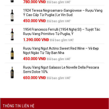
Giá
Giá
Lâu?
780.000
VNĐ
vang
Đã bao gồm VAT
đáng
Hướng
Pháp
gốc
hiện
giá?
Dẫn
và
1924 Teresa Negroamaro-Sangiovese – Rượu Vang
là:
tại
Lưu
những
Ý Cao Cấp Từ Puglia | Le Vin Sud
858.000 VNĐ.
là:
Trữ
điều
Giá
Giá
450.000
VNĐ
Đã bao gồm VAT
780.000 VNĐ.
Và
người
gốc
hiện
Trưởng
yêu
1954 Francesco Ferrulli (1954 Nghệ Sĩ) – Tuyệt Tác
Thành
là:
tại
vang
Rượu Vang Primitivo Từ Puglia, Ý
nên
495.000 VNĐ.
là:
Giá
Giá
biết
1.390.000
VNĐ
Đã bao gồm VAT
450.000 VNĐ.
gốc
hiện
Rượu Vang Ngọt Actino Sweet Red Wine – Vẻ Đẹp
là:
tại
Ngọt Ngào Từ Tây Ban Nha
1.529.000 VNĐ.
là:
450.000
VNĐ
Đã bao gồm VAT
1.390.000 VNĐ.
Rượu Vang Ngọt Galasso Le Novelle Della Pescara
Semi Dolce 10%
650.000
VNĐ
Đã bao gồm VAT
THÔNG TIN LIÊN HỆ