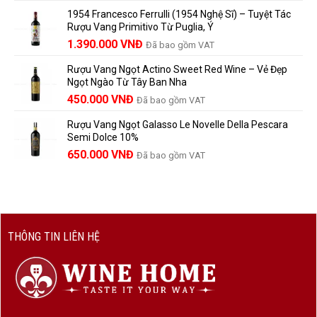
gốc
hiện
Trưởng
yêu
1954 Francesco Ferrulli (1954 Nghệ Sĩ) – Tuyệt Tác
Thành
là:
tại
vang
Rượu Vang Primitivo Từ Puglia, Ý
nên
495.000 VNĐ.
là:
Giá
Giá
biết
1.390.000
VNĐ
Đã bao gồm VAT
450.000 VNĐ.
gốc
hiện
Rượu Vang Ngọt Actino Sweet Red Wine – Vẻ Đẹp
là:
tại
Ngọt Ngào Từ Tây Ban Nha
1.529.000 VNĐ.
là:
450.000
VNĐ
Đã bao gồm VAT
1.390.000 VNĐ.
Rượu Vang Ngọt Galasso Le Novelle Della Pescara
Semi Dolce 10%
650.000
VNĐ
Đã bao gồm VAT
THÔNG TIN LIÊN HỆ