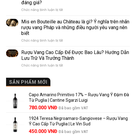
biến
đáng giá?
Khác
nhất
ở
Chức năng bình luận bị tắt
Nhau
thế
Pomerol
Như
giới
và
Thế
Mis en Bouteille au Château là gì? Ý nghĩa trên nhãn
Lalande
Nào?
rượu vang Pháp và những điều người yêu vang nên
de
10
biết
Pomerol:
Điểm
ở
Chức năng bình luận bị tắt
Điểm
So
Mis
giống,
Sánh
en
khác
Dễ
Rượu Vang Cao Cấp Để Được Bao Lâu? Hướng Dẫn
Bouteille
nhau
Hiểu
Lưu Trữ Và Trưởng Thành
au
và
Cho
ở
Chức năng bình luận bị tắt
Château
vì
Người
Rượu
là
sao
Mới
Vang
gì?
Lalande
Cao
SẢN PHẨM MỚI
Ý
de
Cấp
nghĩa
Pomerol
Để
trên
là
Capo Amarino Primitivo 17% – Rượu Vang Ý Đậm Đà
Được
nhãn
lựa
Từ Puglia | Cantine Sgarzi Luigi
Bao
rượu
chọn
Giá
Giá
Lâu?
780.000
VNĐ
vang
Đã bao gồm VAT
đáng
Hướng
Pháp
gốc
hiện
giá?
Dẫn
và
1924 Teresa Negroamaro-Sangiovese – Rượu Vang
là:
tại
Lưu
những
Ý Cao Cấp Từ Puglia | Le Vin Sud
858.000 VNĐ.
là:
Trữ
điều
Giá
Giá
450.000
VNĐ
Đã bao gồm VAT
780.000 VNĐ.
Và
người