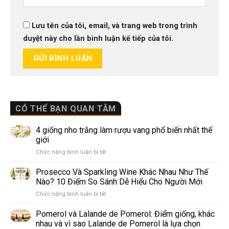
Lưu tên của tôi, email, và trang web trong trình
duyệt này cho lần bình luận kế tiếp của tôi.
CÓ THỂ BẠN QUAN TÂM
4 giống nho trắng làm rượu vang phổ biến nhất thế
giới
ở
Chức năng bình luận bị tắt
4
giống
Prosecco Và Sparkling Wine Khác Nhau Như Thế
nho
Nào? 10 Điểm So Sánh Dễ Hiểu Cho Người Mới
trắng
ở
Chức năng bình luận bị tắt
làm
Prosecco
rượu
Và
Pomerol và Lalande de Pomerol: Điểm giống, khác
vang
Sparkling
phổ
nhau và vì sao Lalande de Pomerol là lựa chọn
Wine