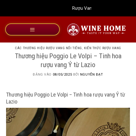
Bỏ
Rượu Vang Wine Home
qua
nội
dung
CÁC THƯƠNG HIỆU RƯỢU VANG NỔI TIẾNG
,
KIẾN THỨC RƯỢU VANG
Thương hiệu Poggio Le Volpi – Tinh hoa
rượu vang Ý từ Lazio
ĐĂNG VÀO
08/05/2025
BỞI
NGUYỄN ĐẠT
Thương hiệu Poggio Le Volpi – Tinh hoa rượu vang Ý từ
Lazio