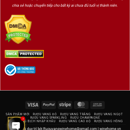
chia sẻ hoặc chuyển tiếp cho bất kỳ ai chưa đủ tuổi vị thành niên.
Visa
PayPal
Stripe
MasterCard
Cash
On
SẢN PHẨM MỚI
RƯỢU VANG ĐỎ
RƯỢU VANG TRẮNG
RƯỢU VANG NGỌT
Delivery
RƯỢU VANG SPARKLING
RƯỢU CHAMPAGNE
3
RƯỢU VANG BỊCH NHẬP KHẨU
RƯỢU VANG CAO ĐỘ
RƯỢU VANG HỒNG
Thiết kế và duy trì bởi
Ruouvangwinehome@gmail.com
|
winehome.vn