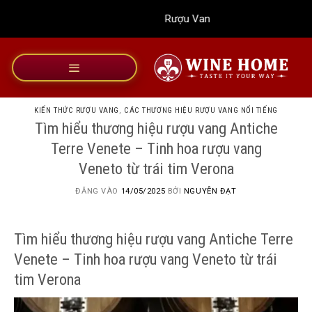
Bỏ
Rượu Vang Wine Home
qua
nội
dung
KIẾN THỨC RƯỢU VANG
,
CÁC THƯƠNG HIỆU RƯỢU VANG NỔI TIẾNG
Tìm hiểu thương hiệu rượu vang Antiche
Terre Venete – Tinh hoa rượu vang
Veneto từ trái tim Verona
ĐĂNG VÀO
14/05/2025
BỞI
NGUYỄN ĐẠT
Tìm hiểu thương hiệu rượu vang Antiche Terre
Venete – Tinh hoa rượu vang Veneto từ trái
tim Verona