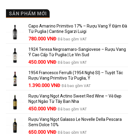
Rượu
là
sao
Mới
Vang
gì?
Lalande
Cao
SẢN PHẨM MỚI
Ý
de
Cấp
nghĩa
Pomerol
Để
trên
là
Capo Amarino Primitivo 17% – Rượu Vang Ý Đậm Đà
Được
nhãn
lựa
Từ Puglia | Cantine Sgarzi Luigi
Bao
rượu
chọn
Giá
Giá
Lâu?
780.000
VNĐ
vang
Đã bao gồm VAT
đáng
Hướng
Pháp
gốc
hiện
giá?
Dẫn
và
1924 Teresa Negroamaro-Sangiovese – Rượu Vang
là:
tại
Lưu
những
Ý Cao Cấp Từ Puglia | Le Vin Sud
858.000 VNĐ.
là:
Trữ
điều
Giá
Giá
450.000
VNĐ
Đã bao gồm VAT
780.000 VNĐ.
Và
người
gốc
hiện
Trưởng
yêu
1954 Francesco Ferrulli (1954 Nghệ Sĩ) – Tuyệt Tác
Thành
là:
tại
vang
Rượu Vang Primitivo Từ Puglia, Ý
nên
495.000 VNĐ.
là:
Giá
Giá
biết
1.390.000
VNĐ
Đã bao gồm VAT
450.000 VNĐ.
gốc
hiện
Rượu Vang Ngọt Actino Sweet Red Wine – Vẻ Đẹp
là:
tại
Ngọt Ngào Từ Tây Ban Nha
1.529.000 VNĐ.
là:
450.000
VNĐ
Đã bao gồm VAT
1.390.000 VNĐ.
Rượu Vang Ngọt Galasso Le Novelle Della Pescara
Semi Dolce 10%
650.000
VNĐ
Đã bao gồm VAT