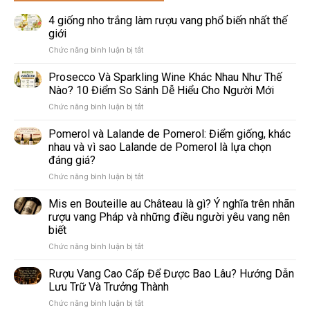
4 giống nho trắng làm rượu vang phổ biến nhất thế
giới
ở
Chức năng bình luận bị tắt
4
giống
Prosecco Và Sparkling Wine Khác Nhau Như Thế
nho
Nào? 10 Điểm So Sánh Dễ Hiểu Cho Người Mới
trắng
ở
Chức năng bình luận bị tắt
làm
Prosecco
rượu
Và
Pomerol và Lalande de Pomerol: Điểm giống, khác
vang
Sparkling
phổ
nhau và vì sao Lalande de Pomerol là lựa chọn
Wine
biến
đáng giá?
Khác
nhất
ở
Chức năng bình luận bị tắt
Nhau
thế
Pomerol
Như
giới
và
Thế
Mis en Bouteille au Château là gì? Ý nghĩa trên nhãn
Lalande
Nào?
rượu vang Pháp và những điều người yêu vang nên
de
10
biết
Pomerol:
Điểm
ở
Chức năng bình luận bị tắt
Điểm
So
Mis
giống,
Sánh
en
khác
Dễ
Rượu Vang Cao Cấp Để Được Bao Lâu? Hướng Dẫn
Bouteille
nhau
Hiểu
Lưu Trữ Và Trưởng Thành
au
và
Cho
ở
Chức năng bình luận bị tắt
Château
vì
Người