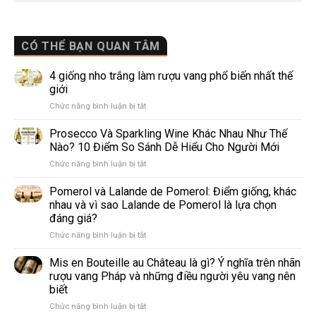
CÓ THỂ BẠN QUAN TÂM
4 giống nho trắng làm rượu vang phổ biến nhất thế
giới
ở
Chức năng bình luận bị tắt
4
giống
Prosecco Và Sparkling Wine Khác Nhau Như Thế
nho
Nào? 10 Điểm So Sánh Dễ Hiểu Cho Người Mới
trắng
ở
Chức năng bình luận bị tắt
làm
Prosecco
rượu
Và
Pomerol và Lalande de Pomerol: Điểm giống, khác
vang
Sparkling
phổ
nhau và vì sao Lalande de Pomerol là lựa chọn
Wine
biến
đáng giá?
Khác
nhất
ở
Chức năng bình luận bị tắt
Nhau
thế
Pomerol
Như
giới
và
Thế
Mis en Bouteille au Château là gì? Ý nghĩa trên nhãn
Lalande
Nào?
rượu vang Pháp và những điều người yêu vang nên
de
10
biết
Pomerol:
Điểm
ở
Chức năng bình luận bị tắt
Điểm
So