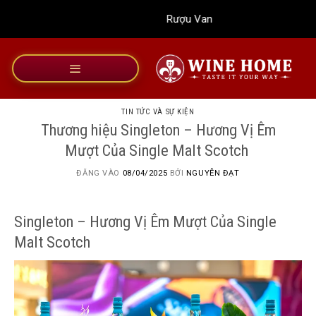
Bỏ
Rượu Vang Wine Home
qua
nội
dung
TIN TỨC VÀ SỰ KIỆN
Thương hiệu Singleton – Hương Vị Êm
Mượt Của Single Malt Scotch
ĐĂNG VÀO
08/04/2025
BỞI
NGUYỄN ĐẠT
Singleton – Hương Vị Êm Mượt Của Single
Malt Scotch