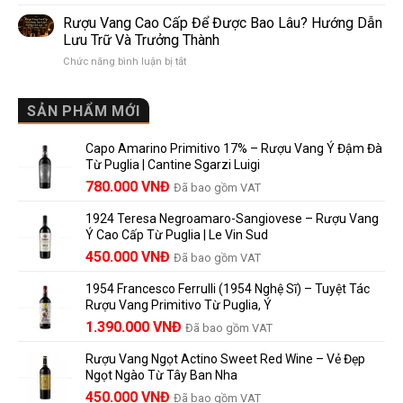
Mis
giống,
Sánh
en
khác
Dễ
Rượu Vang Cao Cấp Để Được Bao Lâu? Hướng Dẫn
Bouteille
nhau
Hiểu
Lưu Trữ Và Trưởng Thành
au
và
Cho
ở
Chức năng bình luận bị tắt
Château
vì
Người
Rượu
là
sao
Mới
Vang
gì?
Lalande
Cao
SẢN PHẨM MỚI
Ý
de
Cấp
nghĩa
Pomerol
Để
trên
là
Capo Amarino Primitivo 17% – Rượu Vang Ý Đậm Đà
Được
nhãn
lựa
Từ Puglia | Cantine Sgarzi Luigi
Bao
rượu
chọn
Giá
Giá
Lâu?
780.000
VNĐ
vang
Đã bao gồm VAT
đáng
Hướng
Pháp
gốc
hiện
giá?
Dẫn
và
1924 Teresa Negroamaro-Sangiovese – Rượu Vang
là:
tại
Lưu
những
Ý Cao Cấp Từ Puglia | Le Vin Sud
858.000 VNĐ.
là:
Trữ
điều
Giá
Giá
450.000
VNĐ
Đã bao gồm VAT
780.000 VNĐ.
Và
người
gốc
hiện
Trưởng
yêu
1954 Francesco Ferrulli (1954 Nghệ Sĩ) – Tuyệt Tác
Thành
là:
tại
vang
Rượu Vang Primitivo Từ Puglia, Ý
nên
495.000 VNĐ.
là:
Giá
Giá
biết
1.390.000
VNĐ
Đã bao gồm VAT
450.000 VNĐ.
gốc
hiện
Rượu Vang Ngọt Actino Sweet Red Wine – Vẻ Đẹp
là:
tại
Ngọt Ngào Từ Tây Ban Nha
1.529.000 VNĐ.
là:
450.000
VNĐ
Đã bao gồm VAT
1.390.000 VNĐ.