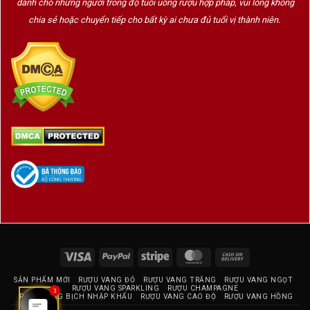
dành cho những người trong độ tuổi uống rượu hợp pháp, vui lòng không
chia sẻ hoặc chuyển tiếp cho bất kỳ ai chưa đủ tuổi vị thành niên.
Visa
PayPal
Stripe
MasterCard
Cash
On
SẢN PHẨM MỚI
RƯỢU VANG ĐỎ
RƯỢU VANG TRẮNG
RƯỢU VANG NGỌT
Delivery
RƯỢU VANG SPARKLING
RƯỢU CHAMPAGNE
3
RƯỢU VANG BỊCH NHẬP KHẨU
RƯỢU VANG CAO ĐỘ
RƯỢU VANG HỒNG