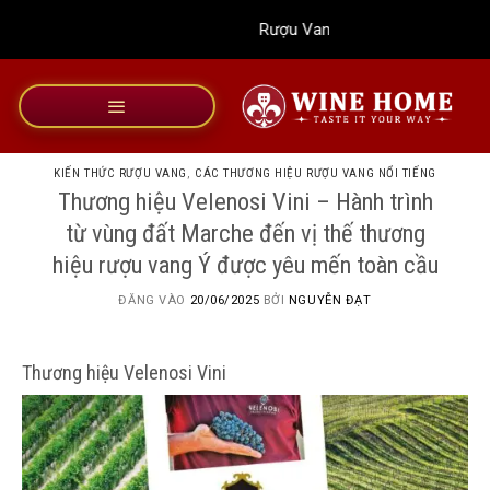
Bỏ
Rượu Vang Wine Home
qua
nội
dung
KIẾN THỨC RƯỢU VANG
,
CÁC THƯƠNG HIỆU RƯỢU VANG NỔI TIẾNG
Thương hiệu Velenosi Vini – Hành trình
từ vùng đất Marche đến vị thế thương
hiệu rượu vang Ý được yêu mến toàn cầu
ĐĂNG VÀO
20/06/2025
BỞI
NGUYỄN ĐẠT
Thương hiệu Velenosi Vini