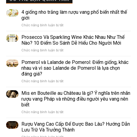
4 giống nho trắng làm rượu vang phổ biến nhất thế
giới
ở
Chức năng bình luận bị tắt
4
giống
Prosecco Và Sparkling Wine Khác Nhau Như Thế
nho
Nào? 10 Điểm So Sánh Dễ Hiểu Cho Người Mới
trắng
ở
Chức năng bình luận bị tắt
làm
Prosecco
rượu
Và
Pomerol và Lalande de Pomerol: Điểm giống, khác
vang
Sparkling
phổ
nhau và vì sao Lalande de Pomerol là lựa chọn
Wine
biến
đáng giá?
Khác
nhất
ở
Chức năng bình luận bị tắt
Nhau
thế
Pomerol
Như
giới
và
Thế
Mis en Bouteille au Château là gì? Ý nghĩa trên nhãn
Lalande
Nào?
rượu vang Pháp và những điều người yêu vang nên
de
10
biết
Pomerol:
Điểm
ở
Chức năng bình luận bị tắt
Điểm
So
Mis
giống,
Sánh
en
khác
Dễ
Rượu Vang Cao Cấp Để Được Bao Lâu? Hướng Dẫn
Bouteille
nhau
Hiểu
Lưu Trữ Và Trưởng Thành
au
và
Cho
ở