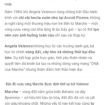
rượu
Năm 1984, khi Angela Velenosi cùng chồng bắt đầu hành
trình với
chỉ vài hecta vườn nho tại Ascoli Piceno
, không
ai nghĩ rằng một thương hiệu non trẻ đến từ Marche – một
vùng rượu vang còn khá lặng lẽ lúc bấy giờ – lại có thể
tạo
nên sức ảnh hưởng toàn cầu
chỉ sau vài thập kỷ.
Angela Velenosi
không học từ các trường danh giá, bà
học từ chính
vùng đất, cây nho và những thất bại đầu
tiên.
Sự kết hợp giữa trực giác, tình yêu thiên nhiên và
quyết tâm đã khiến bà tạo ra những dòng vang mang “DNA
của Marche” nhưng thấm đẫm tinh thần hiện đại.
️ Bản đồ rượu vang Marche được định hình lại bởi Velenosi
Marche
– vùng đất nằm giữa biển Adriatic và dãy
Apennine – sở hữu khí hậu ôn hòa, đất đồi đá vôi và cát
sỏi giàu khoáng chất. Những yếu tố này kết hợp cùng
tư