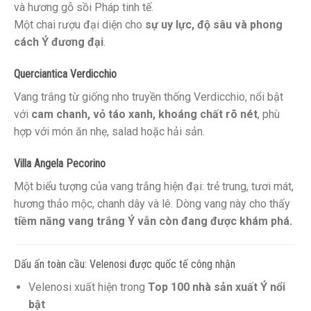
và hương gỗ sồi Pháp tinh tế.
Một chai rượu đại diện cho
sự uy lực, độ sâu và phong
cách Ý đương đại
.
Querciantica Verdicchio
Vang trắng từ giống nho truyền thống Verdicchio, nổi bật
với
cam chanh, vỏ táo xanh, khoáng chất rõ nét
, phù
hợp với món ăn nhẹ, salad hoặc hải sản.
Villa Angela Pecorino
Một biểu tượng của vang trắng hiện đại: trẻ trung, tươi mát,
hương thảo mộc, chanh dây và lê. Dòng vang này cho thấy
tiềm năng vang trắng Ý vẫn còn đang được khám phá.
Dấu ấn toàn cầu: Velenosi được quốc tế công nhận
Velenosi xuất hiện trong
Top 100 nhà sản xuất Ý nổi
bật