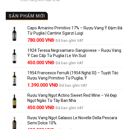
Chức năng bình luận bị tắt
Château
vì
Người
Rượu
là
sao
Mới
Vang
gì?
Lalande
Cao
SẢN PHẨM MỚI
Ý
de
Cấp
nghĩa
Pomerol
Để
trên
là
Capo Amarino Primitivo 17% – Rượu Vang Ý Đậm Đà
Được
nhãn
lựa
Từ Puglia | Cantine Sgarzi Luigi
Bao
rượu
chọn
Giá
Giá
Lâu?
780.000
VNĐ
vang
Đã bao gồm VAT
đáng
Hướng
Pháp
gốc
hiện
giá?
Dẫn
và
1924 Teresa Negroamaro-Sangiovese – Rượu Vang
là:
tại
Lưu
những
Ý Cao Cấp Từ Puglia | Le Vin Sud
858.000 VNĐ.
là:
Trữ
điều
Giá
Giá
450.000
VNĐ
Đã bao gồm VAT
780.000 VNĐ.
Và
người
gốc
hiện
Trưởng
yêu
1954 Francesco Ferrulli (1954 Nghệ Sĩ) – Tuyệt Tác
Thành
là:
tại
vang
Rượu Vang Primitivo Từ Puglia, Ý
nên
495.000 VNĐ.
là:
Giá
Giá
biết
1.390.000
VNĐ
Đã bao gồm VAT
450.000 VNĐ.
gốc
hiện
Rượu Vang Ngọt Actino Sweet Red Wine – Vẻ Đẹp
là:
tại
Ngọt Ngào Từ Tây Ban Nha
1.529.000 VNĐ.
là:
450.000
VNĐ
Đã bao gồm VAT
1.390.000 VNĐ.
Rượu Vang Ngọt Galasso Le Novelle Della Pescara
Semi Dolce 10%