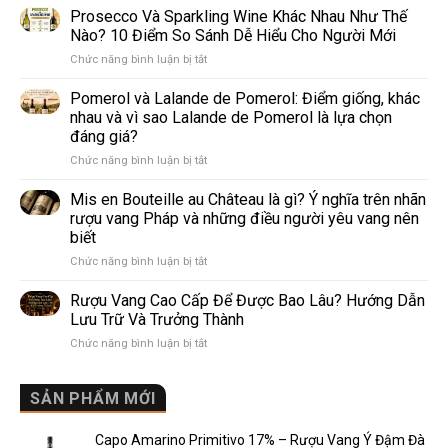
giống
Prosecco Và Sparkling Wine Khác Nhau Như Thế
nho
Nào? 10 Điểm So Sánh Dễ Hiểu Cho Người Mới
trắng
ở
Chức năng bình luận bị tắt
làm
Prosecco
rượu
Và
Pomerol và Lalande de Pomerol: Điểm giống, khác
vang
Sparkling
phổ
nhau và vì sao Lalande de Pomerol là lựa chọn
Wine
biến
đáng giá?
Khác
nhất
ở
Chức năng bình luận bị tắt
Nhau
thế
Pomerol
Như
giới
và
Thế
Mis en Bouteille au Château là gì? Ý nghĩa trên nhãn
Lalande
Nào?
rượu vang Pháp và những điều người yêu vang nên
de
10
biết
Pomerol:
Điểm
ở
Chức năng bình luận bị tắt
Điểm
So
Mis
giống,
Sánh
en
khác
Dễ
Rượu Vang Cao Cấp Để Được Bao Lâu? Hướng Dẫn
Bouteille
nhau
Hiểu
Lưu Trữ Và Trưởng Thành
au
và
Cho
ở
Chức năng bình luận bị tắt
Château
vì
Người
Rượu
là
sao
Mới
Vang
gì?
Lalande
Cao
SẢN PHẨM MỚI
Ý
de
Cấp
nghĩa
Pomerol
Để
trên
là
Capo Amarino Primitivo 17% – Rượu Vang Ý Đậm Đà
Được
nhãn