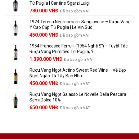
lựa
Từ Puglia | Cantine Sgarzi Luigi
Bao
rượu
chọn
Giá
Giá
Lâu?
780.000
VNĐ
vang
Đã bao gồm VAT
đáng
Hướng
Pháp
gốc
hiện
giá?
Dẫn
và
1924 Teresa Negroamaro-Sangiovese – Rượu Vang
là:
tại
Lưu
những
Ý Cao Cấp Từ Puglia | Le Vin Sud
858.000 VNĐ.
là:
Trữ
điều
Giá
Giá
450.000
VNĐ
Đã bao gồm VAT
780.000 VNĐ.
Và
người
gốc
hiện
Trưởng
yêu
1954 Francesco Ferrulli (1954 Nghệ Sĩ) – Tuyệt Tác
Thành
là:
tại
vang
Rượu Vang Primitivo Từ Puglia, Ý
nên
495.000 VNĐ.
là:
Giá
Giá
biết
1.390.000
VNĐ
Đã bao gồm VAT
450.000 VNĐ.
gốc
hiện
Rượu Vang Ngọt Actino Sweet Red Wine – Vẻ Đẹp
là:
tại
Ngọt Ngào Từ Tây Ban Nha
1.529.000 VNĐ.
là:
450.000
VNĐ
Đã bao gồm VAT
1.390.000 VNĐ.
Rượu Vang Ngọt Galasso Le Novelle Della Pescara
Semi Dolce 10%
650.000
VNĐ
Đã bao gồm VAT