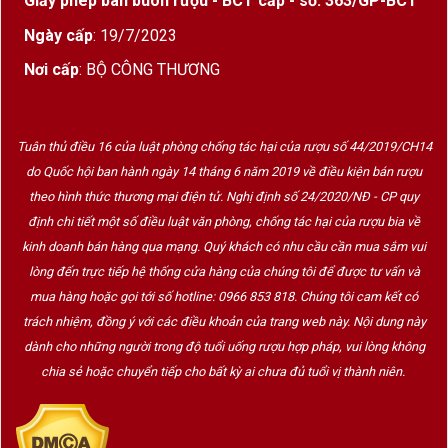
Giấy phép bán buôn rượu - BCT cấp - số: 363/GP-BCT
Ngày cấp
: 19/7/2023
Nơi cấp
: BỘ CÔNG THƯƠNG
Tuân thủ điều 16 của luật phòng chống tác hại của rượu số 44/2019/CH14
do Quốc hội ban hành ngày 14 tháng 6 năm 2019 về điều kiện bán rượu
theo hình thức thương mại điện tử. Nghị định số 24/2020/NĐ - CP quy
định chi tiết một số điều luật văn phòng, chống tác hại của rượu bia về
kinh doanh bán hàng qua mạng. Quý khách có nhu cầu cần mua sắm vui
lòng đến trực tiếp hệ thống cửa hàng của chúng tôi để được tư vấn và
mua hàng hoặc gọi tới số hotline: 0966 853 818. Chúng tôi cam kết có
trách nhiệm, đồng ý với các điều khoản của trang web này. Nội dung này
dành cho những người trong độ tuổi uống rượu hợp pháp, vui lòng không
chia sẻ hoặc chuyển tiếp cho bất kỳ ai chưa đủ tuổi vị thành niên.