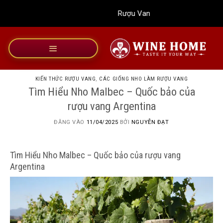
Bỏ
Rượu Vang Wine Home
qua
nội
dung
KIẾN THỨC RƯỢU VANG
,
CÁC GIỐNG NHO LÀM RƯỢU VANG
Tìm Hiểu Nho Malbec – Quốc bảo của
rượu vang Argentina
ĐĂNG VÀO
11/04/2025
BỞI
NGUYỄN ĐẠT
Tìm Hiểu Nho Malbec – Quốc bảo của rượu vang
Argentina