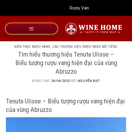
Bỏ
Rượu Vang Wine Home
qua
nội
dung
KIẾN THỨC RƯỢU VANG
,
CÁC THƯƠNG HIỆU RƯỢU VANG NỔI TIẾNG
Tìm hiểu thương hiệu Tenuta Ulisse –
Biểu tượng rượu vang hiện đại của vùng
Abruzzo
ĐĂNG VÀO
24/04/2025
BỞI
NGUYỄN ĐẠT
Tenuta Ulisse – Biểu tượng rượu vang hiện đại
của vùng Abruzzo