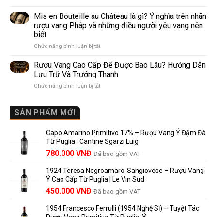
Pomerol
Như
giới
và
Thế
Mis en Bouteille au Château là gì? Ý nghĩa trên nhãn
Lalande
Nào?
rượu vang Pháp và những điều người yêu vang nên
de
10
biết
Pomerol:
Điểm
ở
Chức năng bình luận bị tắt
Điểm
So
Mis
giống,
Sánh
en
khác
Dễ
Rượu Vang Cao Cấp Để Được Bao Lâu? Hướng Dẫn
Bouteille
nhau
Hiểu
Lưu Trữ Và Trưởng Thành
au
và
Cho
ở
Chức năng bình luận bị tắt
Château
vì
Người
Rượu
là
sao
Mới
Vang
gì?
Lalande
Cao
SẢN PHẨM MỚI
Ý
de
Cấp
nghĩa
Pomerol
Để
trên
là
Capo Amarino Primitivo 17% – Rượu Vang Ý Đậm Đà
Được
nhãn
lựa
Từ Puglia | Cantine Sgarzi Luigi
Bao
rượu
chọn
Giá
Giá
Lâu?
780.000
VNĐ
vang
Đã bao gồm VAT
đáng
Hướng
Pháp
gốc
hiện
giá?
Dẫn
và
1924 Teresa Negroamaro-Sangiovese – Rượu Vang
là:
tại
Lưu
những
Ý Cao Cấp Từ Puglia | Le Vin Sud
858.000 VNĐ.
là:
Trữ
điều
Giá
Giá
450.000
VNĐ
Đã bao gồm VAT
780.000 VNĐ.
Và
người
gốc
hiện
Trưởng
yêu
1954 Francesco Ferrulli (1954 Nghệ Sĩ) – Tuyệt Tác
Thành
là:
tại
vang