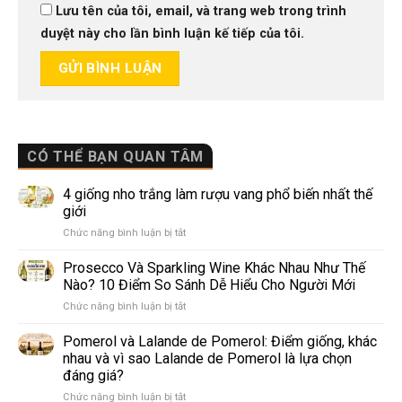
Lưu tên của tôi, email, và trang web trong trình
duyệt này cho lần bình luận kế tiếp của tôi.
CÓ THỂ BẠN QUAN TÂM
4 giống nho trắng làm rượu vang phổ biến nhất thế
giới
ở
Chức năng bình luận bị tắt
4
giống
Prosecco Và Sparkling Wine Khác Nhau Như Thế
nho
Nào? 10 Điểm So Sánh Dễ Hiểu Cho Người Mới
trắng
ở
Chức năng bình luận bị tắt
làm
Prosecco
rượu
Và
Pomerol và Lalande de Pomerol: Điểm giống, khác
vang
Sparkling
phổ
nhau và vì sao Lalande de Pomerol là lựa chọn
Wine
biến
đáng giá?
Khác
nhất
ở
Chức năng bình luận bị tắt
Nhau
thế