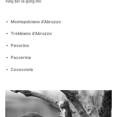
Vùng đất và giống nho
Montepulciano d’Abruzzo
:
Trebbiano d’Abruzzo
:
Pecorino
:
Passerina
:
Cococciola
: