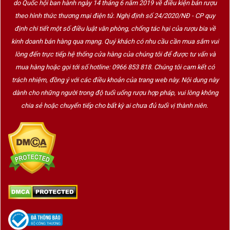
do Quốc hội ban hành ngày 14 tháng 6 năm 2019 về điều kiện bán rượu
theo hình thức thương mại điện tử. Nghị định số 24/2020/NĐ - CP quy
định chi tiết một số điều luật văn phòng, chống tác hại của rượu bia về
kinh doanh bán hàng qua mạng. Quý khách có nhu cầu cần mua sắm vui
lòng đến trực tiếp hệ thống cửa hàng của chúng tôi để được tư vấn và
mua hàng hoặc gọi tới số hotline: 0966 853 818. Chúng tôi cam kết có
trách nhiệm, đồng ý với các điều khoản của trang web này. Nội dung này
dành cho những người trong độ tuổi uống rượu hợp pháp, vui lòng không
chia sẻ hoặc chuyển tiếp cho bất kỳ ai chưa đủ tuổi vị thành niên.