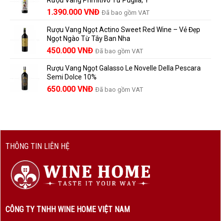
Rượu Vang Primitivo Từ Puglia, Ý
nên
495.000 VNĐ.
là:
Giá
Giá
biết
1.390.000
VNĐ
Đã bao gồm VAT
450.000 VNĐ.
gốc
hiện
Rượu Vang Ngọt Actino Sweet Red Wine – Vẻ Đẹp
là:
tại
Ngọt Ngào Từ Tây Ban Nha
1.529.000 VNĐ.
là:
450.000
VNĐ
Đã bao gồm VAT
1.390.000 VNĐ.
Rượu Vang Ngọt Galasso Le Novelle Della Pescara
Semi Dolce 10%
650.000
VNĐ
Đã bao gồm VAT
THÔNG TIN LIÊN HỆ
CÔNG TY TNHH WINE HOME VIỆT NAM