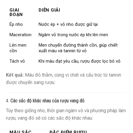
GIAI
DIỄN GIẢI
ĐOẠN
Ép nho
Nước ép + vỏ nho được giữ lại
Maceration
Ngâm vỏ trong nước ép khi lên men
Lên men
Men chuyển đường thành cồn, giúp chiết
cồn
xuất màu và tannin từ vỏ
Tách vỏ
Khi màu đạt yêu cầu, rượu được lọc bỏ vỏ
Kết quả:
Màu đỏ thẫm, cùng vị chát và cấu trúc từ tannin
được chuyển sang rượu.
4.
Các sắc độ khác nhau của rượu vang đỏ
Tùy theo giống nho, thời gian ngâm vỏ và phương pháp làm
rượu, vang đỏ sẽ có các sắc độ khác nhau:
MÀU SẮC
ĐẶC ĐIỂM RƯỢU