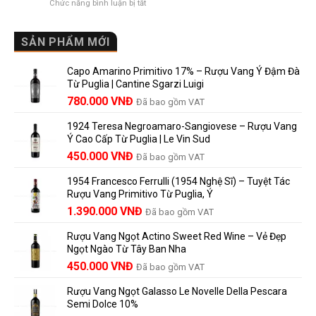
ở
Chức năng bình luận bị tắt
Château
vì
Người
Rượu
là
sao
Mới
Vang
gì?
Lalande
Cao
SẢN PHẨM MỚI
Ý
de
Cấp
nghĩa
Pomerol
Để
trên
là
Capo Amarino Primitivo 17% – Rượu Vang Ý Đậm Đà
Được
nhãn
lựa
Từ Puglia | Cantine Sgarzi Luigi
Bao
rượu
chọn
Giá
Giá
Lâu?
780.000
VNĐ
vang
Đã bao gồm VAT
đáng
Hướng
Pháp
gốc
hiện
giá?
Dẫn
và
1924 Teresa Negroamaro-Sangiovese – Rượu Vang
là:
tại
Lưu
những
Ý Cao Cấp Từ Puglia | Le Vin Sud
858.000 VNĐ.
là:
Trữ
điều
Giá
Giá
450.000
VNĐ
Đã bao gồm VAT
780.000 VNĐ.
Và
người
gốc
hiện
Trưởng
yêu
1954 Francesco Ferrulli (1954 Nghệ Sĩ) – Tuyệt Tác
Thành
là:
tại
vang
Rượu Vang Primitivo Từ Puglia, Ý
nên
495.000 VNĐ.
là:
Giá
Giá
biết
1.390.000
VNĐ
Đã bao gồm VAT
450.000 VNĐ.
gốc
hiện
Rượu Vang Ngọt Actino Sweet Red Wine – Vẻ Đẹp
là:
tại
Ngọt Ngào Từ Tây Ban Nha
1.529.000 VNĐ.
là:
450.000
VNĐ
Đã bao gồm VAT
1.390.000 VNĐ.
Rượu Vang Ngọt Galasso Le Novelle Della Pescara
Semi Dolce 10%