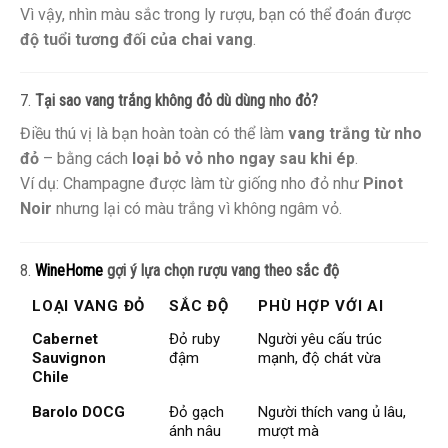
Vì vậy, nhìn màu sắc trong ly rượu, bạn có thể đoán được
độ tuổi tương đối của chai vang
.
7.
Tại sao vang trắng không đỏ dù dùng nho đỏ?
Điều thú vị là bạn hoàn toàn có thể làm
vang trắng từ nho
đỏ
– bằng cách
loại bỏ vỏ nho ngay sau khi ép
.
Ví dụ: Champagne được làm từ giống nho đỏ như
Pinot
Noir
nhưng lại có màu trắng vì không ngâm vỏ.
8.
WineHome
gợi ý lựa chọn rượu vang theo sắc độ
LOẠI VANG ĐỎ
SẮC ĐỘ
PHÙ HỢP VỚI AI
Cabernet
Đỏ ruby
Người yêu cấu trúc
Sauvignon
đậm
mạnh, độ chát vừa
Chile
Barolo DOCG
Đỏ gạch
Người thích vang ủ lâu,
ánh nâu
mượt mà