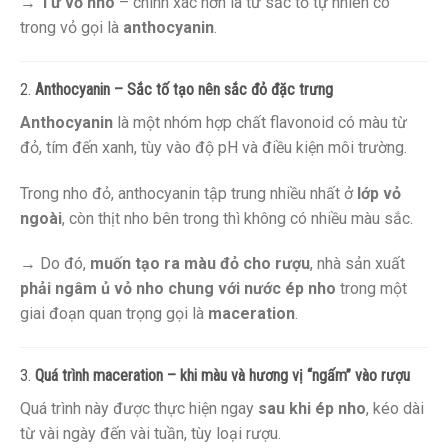
→
Từ vỏ nho
– chính xác hơn là từ sắc tố tự nhiên có
trong vỏ gọi là
anthocyanin
.
2.
Anthocyanin – Sắc tố tạo nên sắc đỏ đặc trưng
Anthocyanin
là một nhóm hợp chất flavonoid có màu từ
đỏ, tím đến xanh, tùy vào độ pH và điều kiện môi trường.
Trong nho đỏ, anthocyanin tập trung nhiều nhất ở
lớp vỏ
ngoài
, còn thịt nho bên trong thì không có nhiều màu sắc.
→ Do đó,
muốn tạo ra màu đỏ cho rượu
, nhà sản xuất
phải ngâm ủ vỏ nho chung với nước ép nho
trong một
giai đoạn quan trọng gọi là
maceration
.
3.
Quá trình maceration – khi màu và hương vị “ngấm” vào rượu
Quá trình này được thực hiện ngay
sau khi ép nho
, kéo dài
từ vài ngày đến vài tuần, tùy loại rượu.