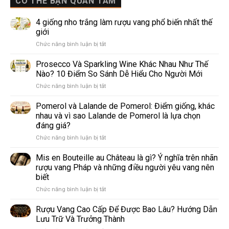
CÓ THỂ BẠN QUAN TÂM
4 giống nho trắng làm rượu vang phổ biến nhất thế
giới
ở
Chức năng bình luận bị tắt
4
giống
Prosecco Và Sparkling Wine Khác Nhau Như Thế
nho
Nào? 10 Điểm So Sánh Dễ Hiểu Cho Người Mới
trắng
ở
Chức năng bình luận bị tắt
làm
Prosecco
rượu
Và
Pomerol và Lalande de Pomerol: Điểm giống, khác
vang
Sparkling
phổ
nhau và vì sao Lalande de Pomerol là lựa chọn
Wine
biến
đáng giá?
Khác
nhất
ở
Chức năng bình luận bị tắt
Nhau
thế
Pomerol
Như
giới
và
Thế
Mis en Bouteille au Château là gì? Ý nghĩa trên nhãn
Lalande
Nào?
rượu vang Pháp và những điều người yêu vang nên
de
10
biết
Pomerol:
Điểm
ở
Chức năng bình luận bị tắt
Điểm
So
Mis
giống,
Sánh
en
khác
Dễ
Rượu Vang Cao Cấp Để Được Bao Lâu? Hướng Dẫn
Bouteille
nhau
Hiểu
Lưu Trữ Và Trưởng Thành
au
và
Cho