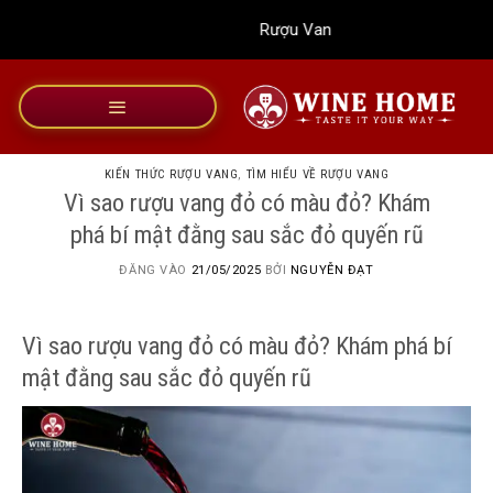
Bỏ
Rượu Vang Wine Home
qua
nội
dung
KIẾN THỨC RƯỢU VANG
,
TÌM HIỂU VỀ RƯỢU VANG
Vì sao rượu vang đỏ có màu đỏ? Khám
phá bí mật đằng sau sắc đỏ quyến rũ
ĐĂNG VÀO
21/05/2025
BỞI
NGUYỄN ĐẠT
Vì sao rượu vang đỏ có màu đỏ? Khám phá bí
mật đằng sau sắc đỏ quyến rũ