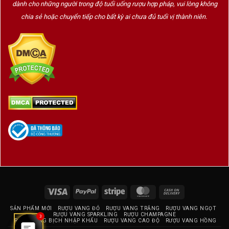
dành cho những người trong độ tuổi uống rượu hợp pháp, vui lòng không
chia sẻ hoặc chuyển tiếp cho bất kỳ ai chưa đủ tuổi vị thành niên.
Visa
PayPal
Stripe
MasterCard
Cash
On
SẢN PHẨM MỚI
RƯỢU VANG ĐỎ
RƯỢU VANG TRẮNG
RƯỢU VANG NGỌT
Delivery
RƯỢU VANG SPARKLING
RƯỢU CHAMPAGNE
3
RƯỢU VANG BỊCH NHẬP KHẨU
RƯỢU VANG CAO ĐỘ
RƯỢU VANG HỒNG