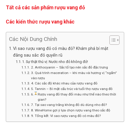
Tất cả các sản phẩm rượu vang đỏ
Các kiến thức rượu vang khác
Các Nội Dung Chính
Vì sao rượu vang đỏ có màu đỏ? Khám phá bí mật
đằng sau sắc đỏ quyến rũ
1. Sự thật thú vị: Nước nho đỏ không đỏ!
2. Anthocyanin – Sắc tố tạo nên sắc đỏ đặc trưng
3. Quá trình maceration – khi màu và hương vị “ngấm”
vào rượu
4. Các sắc độ khác nhau của rượu vang đỏ
5. Tannin – Bí mật cấu trúc và tuổi thọ rượu vang đỏ
6.
Rượu vang đỏ thay đổi màu như thế nào theo thời
gian?
7. Tại sao vang trắng không đỏ dù dùng nho đỏ?
8. WineHome gợi ý lựa chọn rượu vang theo sắc độ
9. Tổng kết: Vì sao rượu vang đỏ có màu đỏ?