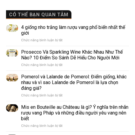
CÓ THỂ BẠN QUAN TÂM
4 giống nho trắng làm rượu vang phổ biến nhất thế
giới
ở
Chức năng bình luận bị tắt
4
giống
Prosecco Và Sparkling Wine Khác Nhau Như Thế
nho
Nào? 10 Điểm So Sánh Dễ Hiểu Cho Người Mới
trắng
ở
Chức năng bình luận bị tắt
làm
Prosecco
rượu
Và
Pomerol và Lalande de Pomerol: Điểm giống, khác
vang
Sparkling
phổ
nhau và vì sao Lalande de Pomerol là lựa chọn
Wine
biến
đáng giá?
Khác
nhất
ở
Chức năng bình luận bị tắt
Nhau
thế
Pomerol
Như
giới
và
Thế
Mis en Bouteille au Château là gì? Ý nghĩa trên nhãn
Lalande
Nào?
rượu vang Pháp và những điều người yêu vang nên
de
10
biết
Pomerol:
Điểm
ở
Chức năng bình luận bị tắt
Điểm
So
Mis
giống,
Sánh