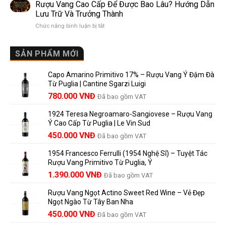
en
khác
Dễ
Rượu Vang Cao Cấp Để Được Bao Lâu? Hướng Dẫn
Bouteille
nhau
Hiểu
Lưu Trữ Và Trưởng Thành
au
và
Cho
ở
Chức năng bình luận bị tắt
Château
vì
Người
Rượu
là
sao
Mới
Vang
gì?
Lalande
Cao
SẢN PHẨM MỚI
Ý
de
Cấp
nghĩa
Pomerol
Để
trên
là
Capo Amarino Primitivo 17% – Rượu Vang Ý Đậm Đà
Được
nhãn
lựa
Từ Puglia | Cantine Sgarzi Luigi
Bao
rượu
chọn
Giá
Giá
Lâu?
780.000
VNĐ
vang
Đã bao gồm VAT
đáng
Hướng
Pháp
gốc
hiện
giá?
Dẫn
và
1924 Teresa Negroamaro-Sangiovese – Rượu Vang
là:
tại
Lưu
những
Ý Cao Cấp Từ Puglia | Le Vin Sud
858.000 VNĐ.
là:
Trữ
điều
Giá
Giá
450.000
VNĐ
Đã bao gồm VAT
780.000 VNĐ.
Và
người
gốc
hiện
Trưởng
yêu
1954 Francesco Ferrulli (1954 Nghệ Sĩ) – Tuyệt Tác
Thành
là:
tại
vang
Rượu Vang Primitivo Từ Puglia, Ý
nên
495.000 VNĐ.
là:
Giá
Giá
biết
1.390.000
VNĐ
Đã bao gồm VAT
450.000 VNĐ.
gốc
hiện
Rượu Vang Ngọt Actino Sweet Red Wine – Vẻ Đẹp
là:
tại
Ngọt Ngào Từ Tây Ban Nha
1.529.000 VNĐ.
là:
450.000
VNĐ
Đã bao gồm VAT
1.390.000 VNĐ.