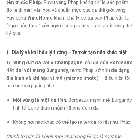
tên trước Pháp.
Rượu vang Pháp không chỉ là sản phẩm –
đó là di sản, văn hóa và chuẩn mực của cả thế giới vang.
Hãy cùng
WineHome
khám phá lý do tại sao Pháp vẫn là
“ngọn hải đăng” của ngành công nghiệp rượu suốt hàng thế
kỷ qua.
1.
Địa lý và khí hậu lý tưởng – Terroir tạo nên khác biệt
Từ
vùng đất đá vôi ở Champagne
,
sỏi đá của Bordeaux
,
đến
đồi vôi trắng Burgundy
, nước Pháp sở hữu
đa dạng
địa hình và khí hậu vi mô (microclimate)
– điều kiện tối
ưu cho từng giống nho.
Mỗi vùng là một cá tính
: Bordeaux mạnh mẽ, Burgundy
tinh tế, Loire thanh mảnh, Rhône đậm đà.
Không nơi nào khác có thể tạo ra terroir rõ rệt như Pháp.
Chính terroir đã khiến mỗi chai vang Pháp là một tác