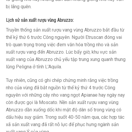
bị lãng quên.
Lịch sử sản xuất rượu vùng Abruzzo:
Truyền thống sản xuất rượu vang vùng Abruzzo bắt đầu từ
thế kỷ thứ 6 trước Công nguyên. Người Etruscan đóng vai
trò quan trọng trong việc đem văn hóa trồng nho và sản
xuất rượu vang đến Abruzzo. Lúc bấy giờ, khu vực sản
xuất vang của Abruzzo chủ yếu tập trung xung quanh thung
lũng Peligna ở tỉnh L’Aquila.
Tuy nhiên, cũng có ghi chép chứng minh rằng việc trồng
nho của vùng đã bắt nguồn từ thế kỷ thứ 4 trước Công
nguyên với những cây nho vang ngọt Apianae hay ngày nay
còn được gọi là Moscato. Nền sản xuất rượu vang vùng
Abruzzo dần xuống dốc khi mật độ dân số trong vùng có
dấu hiệu suy giảm. Trong suốt 40-50 năm qua, các hợp tác
xã sản xuất vang đã rất nỗ lực để phục hưng ngành sản
xuất vang Ý của vùng.