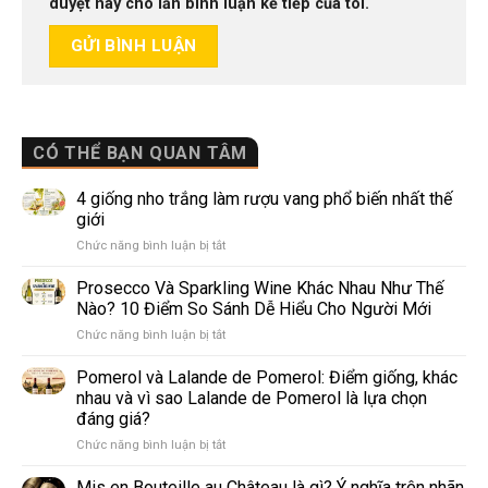
duyệt này cho lần bình luận kế tiếp của tôi.
CÓ THỂ BẠN QUAN TÂM
4 giống nho trắng làm rượu vang phổ biến nhất thế
giới
ở
Chức năng bình luận bị tắt
4
giống
Prosecco Và Sparkling Wine Khác Nhau Như Thế
nho
Nào? 10 Điểm So Sánh Dễ Hiểu Cho Người Mới
trắng
ở
Chức năng bình luận bị tắt
làm
Prosecco
rượu
Và
Pomerol và Lalande de Pomerol: Điểm giống, khác
vang
Sparkling
phổ
nhau và vì sao Lalande de Pomerol là lựa chọn
Wine
biến
đáng giá?
Khác
nhất
ở
Chức năng bình luận bị tắt
Nhau
thế
Pomerol
Như
giới
và
Thế
Mis en Bouteille au Château là gì? Ý nghĩa trên nhãn