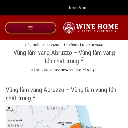
Bỏ
Rượu Vang Wine Home
qua
nội
dung
KIẾN THỨC RƯỢU VANG
,
CÁC VÙNG LÀM RƯỢU VANG
Vùng làm vang Abruzzo – Vùng làm vang
lớn nhất trung Ý
ĐĂNG VÀO
23/05/2024
BỞI
NGUYỄN ĐẠT
Vùng làm vang Abruzzo – Vùng làm vang lớn
nhất trung Ý