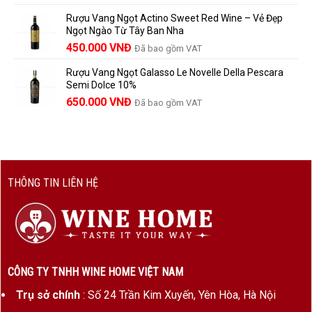
gốc
hiện
Rượu Vang Ngọt Actino Sweet Red Wine – Vẻ Đẹp
là:
tại
Ngọt Ngào Từ Tây Ban Nha
1.529.000 VNĐ.
là:
450.000
VNĐ
Đã bao gồm VAT
1.390.000 VNĐ.
Rượu Vang Ngọt Galasso Le Novelle Della Pescara
Semi Dolce 10%
650.000
VNĐ
Đã bao gồm VAT
THÔNG TIN LIÊN HỆ
CÔNG TY TNHH WINE HOME VIỆT NAM
Trụ sở chính
: Số 24 Trần Kim Xuyến, Yên Hòa, Hà Nội