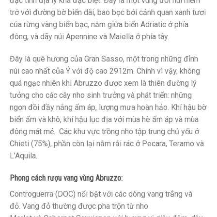
đặc tính địa lý khá đặc biệt. Đây là một vùng đồi núi hiểm
trở với đường bờ biển dài, bao bọc bởi cảnh quan xanh tươi
của rừng vàng biển bạc, nằm giữa biển Adriatic ở phía
đông, và dãy núi Apennine và Maiella ở phía tây.
Đây là quê hương của Gran Sasso, một trong những đỉnh
núi cao nhất của Ý với độ cao 2912m. Chính vì vậy, không
quá ngạc nhiên khi Abruzzo được xem là thiên đường lý
tưởng cho các cây nho sinh trưởng và phát triển: những
ngọn đồi đầy nắng ấm áp, lượng mưa hoàn hảo. Khí hậu bờ
biển ấm và khô, khí hậu lục địa với mùa hè ấm áp và mùa
đông mát mẻ. Các khu vực trồng nho tập trung chủ yếu ở
Chieti (75%), phần còn lại nằm rải rác ở Pecara, Teramo và
L’Aquila.
Phong cách rượu vang vùng Abruzzo:
Controguerra (DOC) nổi bật với các dòng vang trắng và
đỏ. Vang đỏ thường được pha trộn từ nho