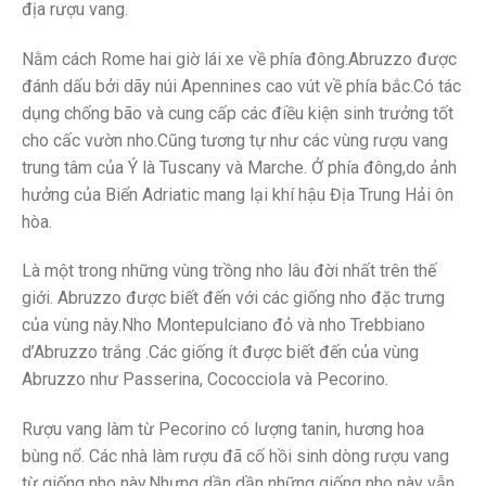
địa rượu vang.
Nằm cách Rome hai giờ lái xe về phía đông.Abruzzo được
đánh dấu bởi dãy núi Apennines cao vút về phía bắc.Có tác
dụng chống bão và cung cấp các điều kiện sinh trưởng tốt
cho cấc vườn nho.Cũng tương tự như các vùng rượu vang
trung tâm của Ý là Tuscany và Marche. Ở phía đông,do ảnh
hưởng của Biển Adriatic mang lại khí hậu Địa Trung Hải ôn
hòa.
Là một trong những vùng trồng nho lâu đời nhất trên thế
giới. Abruzzo được biết đến với các giống nho đặc trưng
của vùng này.Nho Montepulciano đỏ và nho Trebbiano
d’Abruzzo trắng .Các giống ít được biết đến của vùng
Abruzzo như Passerina, Cococciola và Pecorino.
Rượu vang làm từ Pecorino có lượng tanin, hương hoa
bùng nổ. Các nhà làm rượu đã cố hồi sinh dòng rượu vang
từ giống nho này.Nhưng dần dần những giống nho này vẫn