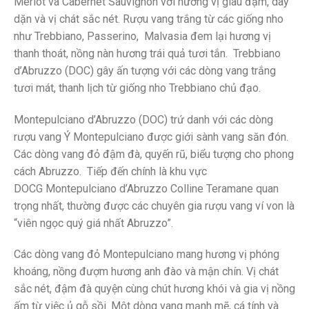
Merlot và Cabernet Sauvignon với hương vị giàu đậm, dày
dặn và vị chát sắc nét. Rượu vang trắng từ các giống nho
như Trebbiano, Passerino, Malvasia đem lại hương vị
thanh thoát, nồng nàn hương trái quả tươi tắn. Trebbiano
d’Abruzzo (DOC) gây ấn tượng với các dòng vang trắng
tươi mát, thanh lịch từ giống nho Trebbiano chủ đạo.
Montepulciano d’Abruzzo (DOC) trứ danh với các dòng
rượu vang Ý Montepulciano được giới sành vang săn đón.
Các dòng vang đỏ đậm đà, quyến rũ, biểu tượng cho phong
cách Abruzzo. Tiếp đến chính là khu vực
DOCG Montepulciano d’Abruzzo Colline Teramane quan
trọng nhất, thường được các chuyên gia rượu vang ví von là
“viên ngọc quý giá nhất Abruzzo”.
Các dòng vang đỏ Montepulciano mang hương vị phóng
khoáng, nồng đượm hương anh đào và mận chín. Vị chát
sắc nét, đậm đà quyện cùng chút hương khói và gia vị nồng
ấm từ việc ủ gỗ sồi. Một dòng vang mạnh mẽ, cá tính và