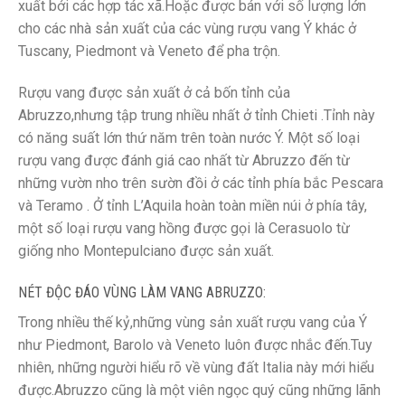
xuất bởi các hợp tác xã.Hoặc được bán với số lượng lớn
cho các nhà sản xuất của các vùng rượu vang Ý khác ở
Tuscany, Piedmont và Veneto để pha trộn.
Rượu vang được sản xuất ở cả bốn tỉnh của
Abruzzo,nhưng tập trung nhiều nhất ở tỉnh Chieti .Tỉnh này
có năng suất lớn thứ năm trên toàn nước Ý. Một số loại
rượu vang được đánh giá cao nhất từ ​​Abruzzo đến từ
những vườn nho trên sườn đồi ở các tỉnh phía bắc Pescara
và Teramo . Ở tỉnh L’Aquila hoàn toàn miền núi ở phía tây,
một số loại rượu vang hồng được gọi là Cerasuolo từ
giống nho Montepulciano được sản xuất.
NÉT ĐỘC ĐÁO VÙNG LÀM VANG ABRUZZO:
Trong nhiều thế kỷ,những vùng sản xuất rượu vang của Ý
như Piedmont, Barolo và Veneto luôn được nhắc đến.Tuy
nhiên, những người hiểu rõ về vùng đất Italia này mới hiểu
được.Abruzzo cũng là một viên ngọc quý cũng những lãnh