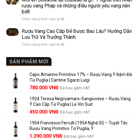
Lalande
Nào?
rượu vang Pháp và những điều người yêu vang nên
de
10
biết
Pomerol:
Điểm
ở
Chức năng bình luận bị tắt
Điểm
So
Mis
giống,
Sánh
en
khác
Dễ
Rượu Vang Cao Cấp Để Được Bao Lâu? Hướng Dẫn
Bouteille
nhau
Hiểu
Lưu Trữ Và Trưởng Thành
au
và
Cho
ở
Chức năng bình luận bị tắt
Château
vì
Người
Rượu
là
sao
Mới
Vang
gì?
Lalande
Cao
SẢN PHẨM MỚI
Ý
de
Cấp
nghĩa
Pomerol
Để
trên
là
Capo Amarino Primitivo 17% – Rượu Vang Ý Đậm Đà
Được
nhãn
lựa
Từ Puglia | Cantine Sgarzi Luigi
Bao
rượu
chọn
Giá
Giá
Lâu?
780.000
VNĐ
vang
Đã bao gồm VAT
đáng
Hướng
Pháp
gốc
hiện
giá?
Dẫn
và
1924 Teresa Negroamaro-Sangiovese – Rượu Vang
là:
tại
Lưu
những
Ý Cao Cấp Từ Puglia | Le Vin Sud
858.000 VNĐ.
là:
Trữ
điều
Giá
Giá
450.000
VNĐ
Đã bao gồm VAT
780.000 VNĐ.
Và
người
gốc
hiện
Trưởng
yêu
1954 Francesco Ferrulli (1954 Nghệ Sĩ) – Tuyệt Tác
Thành
là:
tại
vang
Rượu Vang Primitivo Từ Puglia, Ý
nên
495.000 VNĐ.
là:
Giá
Giá
biết
1.390.000
VNĐ
Đã bao gồm VAT
450.000 VNĐ.