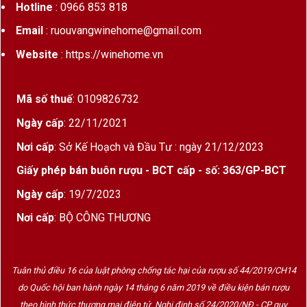
Hotline
: 0966 853 818
Email
: ruouvangwinehome@gmail.com
Website
: https://winehome.vn
Mã số thuế
: 0109826732
Ngày cấp
: 22/11/2021
Nơi cấp
: Sở Kế Hoạch và Đầu Tư : ngày 21/12/2023
Giấy phép bán buôn rượu - BCT cấp - số: 363/GP-BCT
Ngày cấp
: 19/7/2023
Nơi cấp
: BỘ CÔNG THƯƠNG
Tuân thủ điều 16 của luật phòng chống tác hại của rượu số 44/2019/CH14
do Quốc hội ban hành ngày 14 tháng 6 năm 2019 về điều kiện bán rượu
theo hình thức thương mại điện tử. Nghị định số 24/2020/NĐ - CP quy