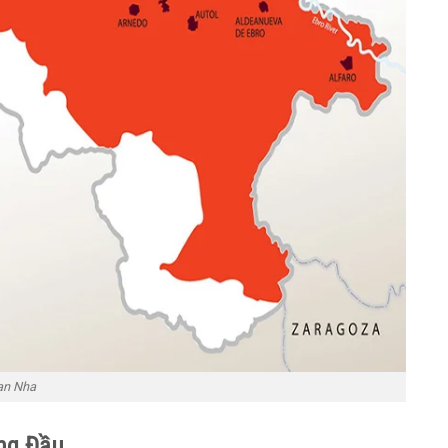
an Nha
ng Đầu