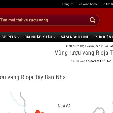
Trang chủ
Về Wine home
Tin tức 
:
SPIRITS
BIA NHẬP KHẨU
SÂM NGỌC LINH
PHỤ KIỆN
KIẾN THỨC RƯỢU VANG
,
CÁC VÙNG LÀ
Vùng rượu vang Rioja 
ĐĂNG VÀO
20/06/2024
BỞI
NGU
ợu vang Rioja Tây Ban Nha