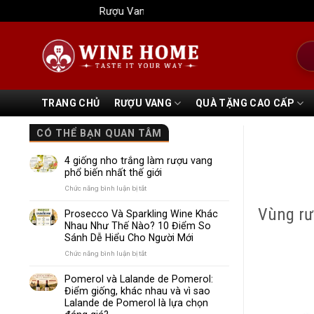
Bỏ
Rượu Vang Wine Home
qua
nội
Tìm
dung
kiếm
TRANG CHỦ
RƯỢU VANG
QUÀ TẶNG CAO CẤP
CÓ THỂ BẠN QUAN TÂM
4 giống nho trắng làm rượu vang
phổ biến nhất thế giới
ở
Chức năng bình luận bị tắt
4
Vùng rư
giống
Prosecco Và Sparkling Wine Khác
nho
Nhau Như Thế Nào? 10 Điểm So
trắng
Sánh Dễ Hiểu Cho Người Mới
làm
rượu
ở
Chức năng bình luận bị tắt
vang
Prosecco
phổ
Và
Pomerol và Lalande de Pomerol:
biến
Sparkling
Điểm giống, khác nhau và vì sao
nhất
Wine
Lalande de Pomerol là lựa chọn
thế
Khác
giới