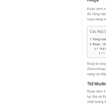
Được xem n
đỏ nồng nàn
rượu vang nổ
Các Nội 
Vùng rượu
Rioja – 
Thổ 
Rioja là vù
(Denominació
vang nơi đây
Thổ Nhưỡng
Rioja nằm ở
lục địa và 
chất lượng t