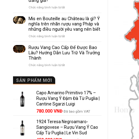
đáng giá?
Nhau
Như
ở
Chức năng bình luận bị tắt
Thế
Pomerol
Nào?
và
Mis en Bouteille au Château là gì? Ý
10
Lalande
nghĩa trên nhãn rượu vang Pháp và
Điểm
de
những điều người yêu vang nên biết
So
Pomerol:
Sánh
Điểm
ở
Chức năng bình luận bị tắt
Dễ
giống,
Mis
Hiểu
khác
en
Rượu Vang Cao Cấp Để Được Bao
Cho
nhau
Bouteille
Lâu? Hướng Dẫn Lưu Trữ Và Trưởng
Người
và
au
Mới
Thành
vì
Château
sao
là
ở
Chức năng bình luận bị tắt
Lalande
gì?
Rượu
de
Ý
Vang
Pomerol
nghĩa
Cao
SẢN PHẨM MỚI
là
trên
Cấp
lựa
nhãn
Để
chọn
rượu
Capo Amarino Primitivo 17% –
Được
đáng
vang
Bao
Rượu Vang Ý Đậm Đà Từ Puglia |
giá?
Pháp
Lâu?
Cantine Sgarzi Luigi
và
Hướng
Giá
Giá
những
780.000
VNĐ
Đã bao gồm VAT
Dẫn
điều
gốc
hiện
Lưu
người
Trữ
1924 Teresa Negroamaro-
là:
tại
yêu
Và
Sangiovese – Rượu Vang Ý Cao
858.000 VNĐ.
là:
vang
Trưởng
Cấp Từ Puglia | Le Vin Sud
780.000 VNĐ.
nên
Thành
biết