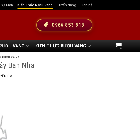
& Sự Kiện
Kiến Thức Rượu Vang
Tuyển dụng
Liên hệ
0966 853 818
 RƯỢU VANG
KIẾN THỨC RƯỢU VANG
M RƯỢU VANG
Tây Ban Nha
YỄN ĐẠT