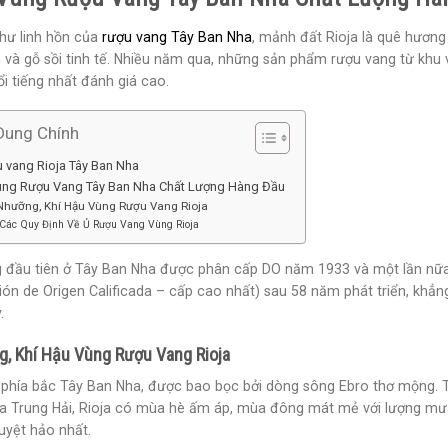
hư linh hồn của
rượu vang Tây Ban Nha
, mảnh đất Rioja là quê hương
 và gỗ sồi tinh tế. Nhiều năm qua, những sản phẩm rượu vang từ khu 
i tiếng nhất đánh giá cao.
Dung Chính
 vang Rioja Tây Ban Nha
Vùng Rượu Vang Tây Ban Nha Chất Lượng Hàng Đầu
Nhưỡng, Khí Hậu Vùng Rượu Vang Rioja
Các Quy Định Về Ủ Rượu Vang Vùng Rioja
ng đầu tiên ở Tây Ban Nha được phân cấp DO năm 1933 và một lần nữ
n de Origen Calificada – cấp cao nhất) sau 58 năm phát triển, khẳng 
.
, Khí Hậu Vùng Rượu Vang Rioja
 phía bắc Tây Ban Nha, được bao bọc bởi dòng sông Ebro thơ mộng. 
Địa Trung Hải, Rioja có mùa hè ấm áp, mùa đông mát mẻ với lượng mư
uyệt hảo nhất.