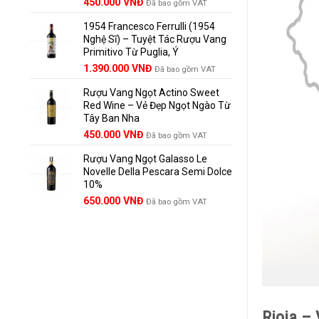
Giá
Giá
450.000
VNĐ
Đã bao gồm VAT
gốc
hiện
1954 Francesco Ferrulli (1954
là:
tại
Nghệ Sĩ) – Tuyệt Tác Rượu Vang
495.000 VNĐ.
là:
Primitivo Từ Puglia, Ý
450.000 VNĐ.
Giá
Giá
1.390.000
VNĐ
Đã bao gồm VAT
gốc
hiện
Rượu Vang Ngọt Actino Sweet
là:
tại
Red Wine – Vẻ Đẹp Ngọt Ngào Từ
1.529.000 VNĐ.
là:
Tây Ban Nha
1.390.000 VNĐ.
450.000
VNĐ
Đã bao gồm VAT
Rượu Vang Ngọt Galasso Le
Novelle Della Pescara Semi Dolce
10%
650.000
VNĐ
Đã bao gồm VAT
Rioja –