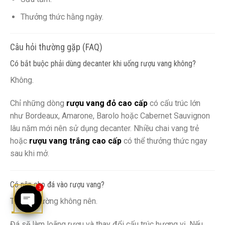
Thưởng thức hằng ngày.
Câu hỏi thường gặp (FAQ)
Có bắt buộc phải dùng decanter khi uống rượu vang không?
Không.
Chỉ những dòng
rượu vang đỏ cao cấp
có cấu trúc lớn
như Bordeaux, Amarone, Barolo hoặc Cabernet Sauvignon
lâu năm mới nên sử dụng decanter. Nhiều chai vang trẻ
hoặc
rượu vang trắng cao cấp
có thể thưởng thức ngay
sau khi mở.
Có nên cho đá vào rượu vang?
3
Thông thường không nên.
OPEN
Đá sẽ làm loãng rượu và thay đổi cấu trúc hương vị. Nếu