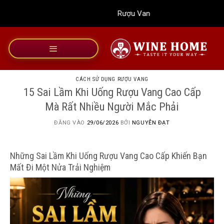
Bỏ
Rượu Vang Wine Home
qua
nội
dung
CÁCH SỬ DỤNG RƯỢU VANG
15 Sai Lầm Khi Uống Rượu Vang Cao Cấp
Mà Rất Nhiều Người Mắc Phải
ĐĂNG VÀO
29/06/2026
BỞI
NGUYỄN ĐẠT
Những Sai Lầm Khi Uống Rượu Vang Cao Cấp Khiến Bạn
Mất Đi Một Nửa Trải Nghiệm