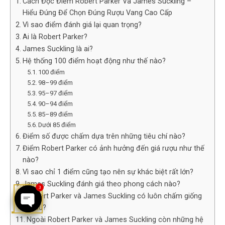
Cách Đọc Điểm Robert Parker Và James Suckling –
Hiểu Đúng Để Chọn Đúng Rượu Vang Cao Cấp
Vì sao điểm đánh giá lại quan trọng?
Ai là Robert Parker?
James Suckling là ai?
Hệ thống 100 điểm hoạt động như thế nào?
100 điểm
98–99 điểm
95–97 điểm
90–94 điểm
85–89 điểm
Dưới 85 điểm
Điểm số được chấm dựa trên những tiêu chí nào?
Điểm Robert Parker có ảnh hưởng đến giá rượu như thế
nào?
Vì sao chỉ 1 điểm cũng tạo nên sự khác biệt rất lớn?
James Suckling đánh giá theo phong cách nào?
3
Robert Parker và James Suckling có luôn chấm giống
nhau?
Ngoài Robert Parker và James Suckling còn những hệ
OPEN