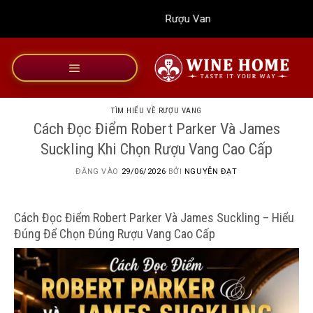
Bỏ
Rượu Vang Wine Home
qua
nội
dung
TÌM HIỂU VỀ RƯỢU VANG
Cách Đọc Điểm Robert Parker Và James
Suckling Khi Chọn Rượu Vang Cao Cấp
ĐĂNG VÀO
29/06/2026
BỞI
NGUYỄN ĐẠT
Cách Đọc Điểm Robert Parker Và James Suckling – Hiểu
Đúng Để Chọn Đúng Rượu Vang Cao Cấp