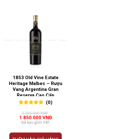
1853 Old Vine Estate
Heritage Malbec – Rượu
Vang Argentina Gran
Reserva Cao Cấp
(0)
0
0
trên 5
2.035.000
VNĐ
đánh giá
Giá
Giá
1.850.000
VNĐ
gốc
hiện
Đã bao gồm VAT
là:
tại
2.035.000 VNĐ.
là:
1.850.000 VNĐ.