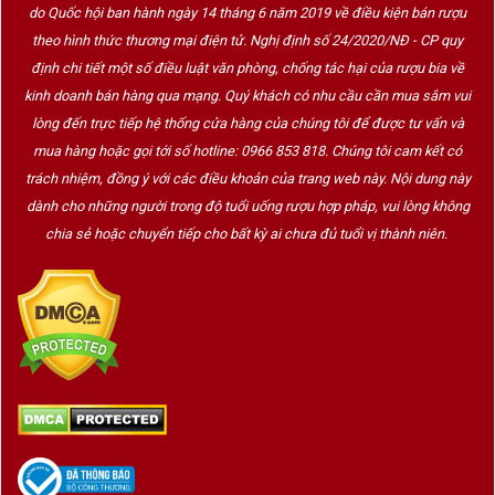
dòng
1853 Old Vine Estate Malbec Selected Parcel
do Quốc hội ban hành ngày 14 tháng 6 năm 2019 về điều kiện bán rượu
2019
, đã được James Suckling đánh giá 95 điểm. Thương
theo hình thức thương mại điện tử. Nghị định số 24/2020/NĐ - CP quy
hiệu này cũng được công nhận tại hơn 30 quốc gia và là lựa
định chi tiết một số điều luật văn phòng, chống tác hại của rượu bia về
chọn ưu tiên của các chuyên gia cũng như người yêu thích
kinh doanh bán hàng qua mạng. Quý khách có nhu cầu cần mua sắm vui
rượu vang trên toàn thế giới.
lòng đến trực tiếp hệ thống cửa hàng của chúng tôi để được tư vấn và
mua hàng hoặc gọi tới số hotline: 0966 853 818. Chúng tôi cam kết có
trách nhiệm, đồng ý với các điều khoản của trang web này. Nội dung này
dành cho những người trong độ tuổi uống rượu hợp pháp, vui lòng không
chia sẻ hoặc chuyển tiếp cho bất kỳ ai chưa đủ tuổi vị thành niên.
Các gốc nho già làm rượu tại 1853 Old Vine Estate