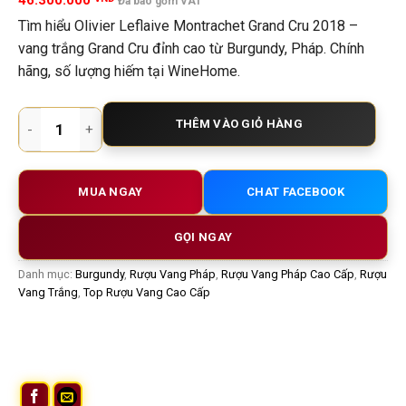
46.300.000
Đã bao gồm VAT
Tìm hiểu Olivier Leflaive Montrachet Grand Cru 2018 –
vang trắng Grand Cru đỉnh cao từ Burgundy, Pháp. Chính
hãng, số lượng hiếm tại WineHome.
Rượu Vang Trắng Olivier Leflaive Montrachet Grand Cru 201
THÊM VÀO GIỎ HÀNG
MUA NGAY
CHAT FACEBOOK
GỌI NGAY
Danh mục:
Burgundy
,
Rượu Vang Pháp
,
Rượu Vang Pháp Cao Cấp
,
Rượu
Vang Trắng
,
Top Rượu Vang Cao Cấp