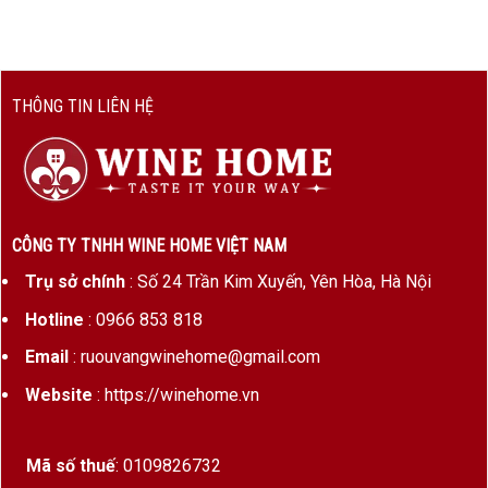
Độ cồn
13,5%
Nhà sản
Olivier Leflaive
xuất
THÔNG TIN LIÊN HỆ
Sản
Rất giới hạn
lượng
Montrachet – Vùng Đất Của Những Ly Rượu Vàng Tối
CÔNG TY TNHH WINE HOME VIỆT NAM
Thượng
Trụ sở chính
: Số 24 Trần Kim Xuyến, Yên Hòa, Hà Nội
Montrachet nằm giữa hai ngôi làng Puligny-
Hotline
: 0966 853 818
Montrachet và Chassagne-Montrachet – cái
tên khiến bất kỳ tín đồ Chardonnay nào cũng
Email
: ruouvangwinehome@gmail.com
kính nể.
Website
: https://winehome.vn
Đây là
Grand Cru trắng danh giá nhất nước
Pháp
, được gọi là “cái nôi của những ly vang
Mã số thuế
: 0109826732