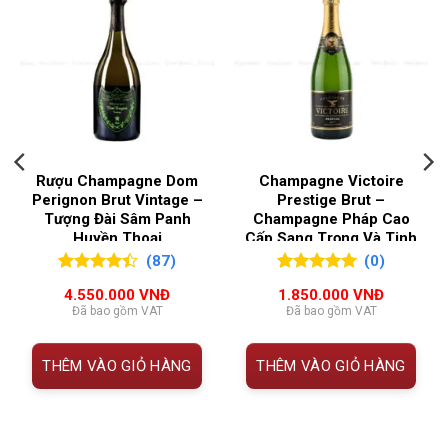
️
Thông Tin Olivier Leflaive Montrachet Grand Cru 2018
NỒNG ĐỘ
13,5%
THUỘC
CHI TIẾT
QUỐC GIA SẢN XUẤT
Pháp
TÍNH
Tên
Olivier Leflaive Montrachet Grand
VÙNG LÀM RƯỢU
Burgundy
rượu
Cru 2018
Rượu Champagne Dom
Champagne Victoire
Perignon Brut Vintage –
Prestige Brut –
Xuất xứ
Montrachet Grand Cru, Côte de
Tượng Đài Sâm Panh
Champagne Pháp Cao
Beaune, Burgundy – Pháp
Huyền Thoại
Cấp Sang Trọng Và Tinh
Tế
(87)
(0)
Phân
Grand Cru
4.43
87
trên
0
0
trên 5
4.550.000
VNĐ
1.850.000
VNĐ
hạng
5
đánh
đánh giá
Đã bao gồm VAT
Đã bao gồm VAT
giá
Giống
100% Chardonnay
nho
THÊM VÀO GIỎ HÀNG
THÊM VÀO GIỎ HÀNG
000 VNĐ.
Niên vụ
2018 – năm nắng đẹp, thu hoạch lý
tưởng, chất lượng vượt trội