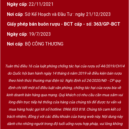
trắng vĩ đại nhất thế giới”.
Ngày cấp
: 22/11/2021
Đất sét mịn, đá vôi giàu khoáng chất, độ dốc
Nơi cấp
: Sở Kế Hoạch và Đầu Tư : ngày 21/12/2023
nhẹ cùng khí hậu mát mẻ đã tạo nên
tính cách
Giấy phép bán buôn rượu - BCT cấp - số: 363/GP-BCT
đặc trưng
: mạnh mẽ, phức tạp, bền bỉ, nhưng
Ngày cấp
: 19/7/2023
vẫn giữ sự tinh tế tuyệt đối.
Nơi cấp
: BỘ CÔNG THƯƠNG
Phong Cách Làm Rượu Của Olivier Leflaive
Nhà Olivier Leflaive nổi tiếng với triết lý tôn
Tuân thủ điều 16 của luật phòng chống tác hại của rượu số 44/2019/CH14
trọng
biểu hiện nguyên bản của terroir
, kết
do Quốc hội ban hành ngày 14 tháng 6 năm 2019 về điều kiện bán rượu
theo hình thức thương mại điện tử. Nghị định số 24/2020/NĐ - CP quy
hợp kỹ thuật hiện đại và truyền thống.
định chi tiết một số điều luật văn phòng, chống tác hại của rượu bia về
Quá trình ủ rượu:
kinh doanh bán hàng qua mạng. Quý khách có nhu cầu cần mua sắm vui
lòng đến trực tiếp hệ thống cửa hàng của chúng tôi để được tư vấn và
12 tháng trong thùng gỗ sồi Pháp
mua hàng hoặc gọi tới số hotline: 0966 853 818. Chúng tôi cam kết có
(khoảng 30–40% thùng mới)
trách nhiệm, đồng ý với các điều khoản của trang web này. Nội dung này
dành cho những người trong độ tuổi uống rượu hợp pháp, vui lòng không
Không làm trong quá mức để giữ