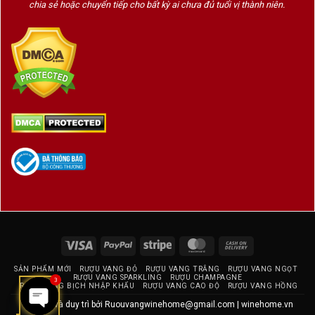
chia sẻ hoặc chuyển tiếp cho bất kỳ ai chưa đủ tuổi vị thành niên.
trọn “xương sống” khoáng chất của
Montrachet
Hương Vị & Cấu Trúc Olivier Leflaive Montrachet Grand
Cru 2018
Màu sắc
: Vàng ánh kim tinh khiết, sâu đậm và
sang trọng
Mũi rượu
:
Trái cây cao cấp:
quýt chín, lê, táo
vàng, đào trắng
Visa
PayPal
Stripe
MasterCard
Cash
Lớp hương phức hợp:
hạnh nhân
On
SẢN PHẨM MỚI
RƯỢU VANG ĐỎ
RƯỢU VANG TRẮNG
RƯỢU VANG NGỌT
Delivery
rang, bơ sữa, vani, mật ong rừng
RƯỢU VANG SPARKLING
RƯỢU CHAMPAGNE
3
RƯỢU VANG BỊCH NHẬP KHẨU
RƯỢU VANG CAO ĐỘ
RƯỢU VANG HỒNG
Kết thúc bằng mùi
đá ướt, nấm
Thiết kế và duy trì bởi
Ruouvangwinehome@gmail.com
|
winehome.vn