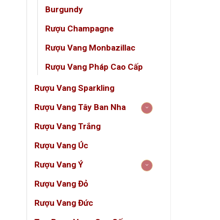
Burgundy
Tên r
Rượu Champagne
Vùng 
Rượu Vang Monbazillac
Phân
Rượu Vang Pháp Cao Cấp
Thươ
Rượu Vang Sparkling
Niên 
Rượu Vang Tây Ban Nha
Giốn
Rượu Vang Trắng
Nồng
Rượu Vang Úc
Ủ rư
Rượu Vang Ý
Dung 
Rượu Vang Đỏ
Niên V
Rượu Vang Đức