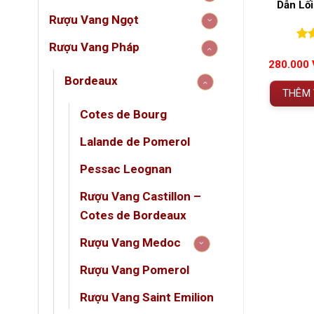
 Hút Cho Mọi
Nồng Nàn Chuẩn Miền Nam
Dẫn Lối
 Tiệc
Ý
Rượu Vang Ngọt
(0)
(1)
Rượu Vang Pháp
5
5.00
1
trên 5
0
0
tr
á
đánh giá
đán
989.000
VNĐ
280.000
Đã bao gồm VAT
Đã bao gồm VAT
Bordeaux
 GIỎ HÀNG
THÊM VÀO GIỎ HÀNG
THÊM 
Cotes de Bourg
Lalande de Pomerol
Chate
Pessac Leognan
Class
Rượu Vang Castillon –
Niên v
Cotes de Bordeaux
bằng tu
Rượu Vang Medoc
️
Thông 
Rượu Vang Pomerol
Rượu Vang Saint Emilion
THÔ