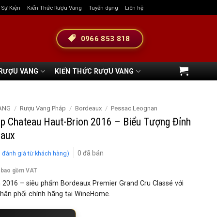
& Sự Kiện
Kiến Thức Rượu Vang
Tuyển dụng
Liên hệ
0966 853 818
 RƯỢU VANG
KIẾN THỨC RƯỢU VANG
ANG
/
Rượu Vang Pháp
/
Bordeaux
/
Pessac Leognan
p Chateau Haut-Brion 2016 – Biểu Tượng Đỉnh
eaux
0
đã bán
1
đánh giá từ khách hàng)
 bao gồm VAT
 2016 – siêu phẩm Bordeaux Premier Grand Cru Classé với
hân phối chính hãng tại WineHome.
eau Haut-Brion 2016 – Biểu Tượng Đỉnh Cao Của Bordeaux số lượng