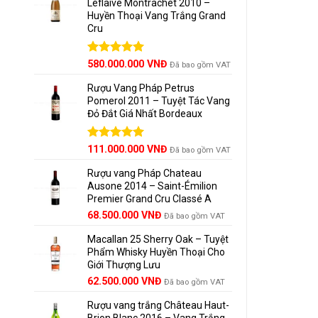
Leflaive Montrachet 2010 –
Huyền Thoại Vang Trắng Grand
Cru
️
Kết H
Được xếp
580.000.000
VNĐ
Đã bao gồm VAT
Thịt
hạng
5.00
5 sao
Rượu Vang Pháp Petrus
Phô 
Pomerol 2011 – Tuyệt Tác Vang
Đỏ Đắt Giá Nhất Bordeaux
Các 
Giá
Được xếp
Giá
111.000.000
VNĐ
Đã bao gồm VAT
hạng
5.00
Thưởn
gốc
hiện
5 sao
Rượu vang Pháp Chateau
là:
tại
Ausone 2014 – Saint-Émilion
125.000.000 VNĐ.
là:
Premier Grand Cru Classé A
111.000.000 VNĐ.
Giới T
68.500.000
VNĐ
Đã bao gồm VAT
Được
Macallan 25 Sherry Oak – Tuyệt
Phẩm Whisky Huyền Thoại Cho
Tọa 
Giới Thượng Lưu
Giá
Giá
62.500.000
VNĐ
Đã bao gồm VAT
Haut
gốc
hiện
Rượu vang trắng Château Haut-
là:
tại