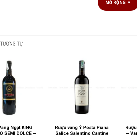
MỞ RỘNG ▼
G TÍCH SẢN PHẨM
750ml
NG NHO SẢN XUẤT
Bordeaux Blend
,
Cabernet Fra
 TƯƠNG TỰ
I RƯỢU
Vang đỏ
G ĐỘ
14%
C GIA SẢN XUẤT
Pháp
G LÀM RƯỢU
Bordeaux
,
Pessac Leognan
Vang Ngọt KING
Rượu vang Ý Posta Piana
Rượu
O SEMI DOLCE –
Salice Salentino Cantine
– Va