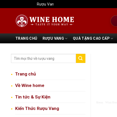
Bỏ
Rượu Vang Wine Home
qua
nội
Tìm
dung
kiếm
TRANG CHỦ
RƯỢU VANG
QUÀ TẶNG CAO CẤP
Trang chủ
Về Wine home
Tin tức & Sự Kiện
Kiến Thức Rượu Vang