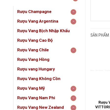
Rượu Champagne
DUN
Rượu Vang Argentina
Rượu Vang Bịch Nhập Khẩu
GIỐ
SẢN PHẨM
Rượu Vang Cao Độ
LOẠ
Rượu Vang Chile
Rượu Vang Hồng
NỒN
Rượu vang Hungary
QUỐ
Rượu Vang Không Cồn
Rượu Vang Mỹ
VÙN
Rượu Vang Nam Phi
 Posta Piana
Rượu Vang Ý Victory
Rượu 
ntine Paradiso
Primitivo Salento – Đậm Đà
VITTORI
Rượu Vang New Zealand