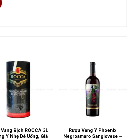
nc
,
Cabernet Sauvignon
,
Merlot
 Vang Bịch ROCCA 3L
Rượu Vang Ý Phoenix
ng Ý Nhẹ Dễ Uống, Giá
Negroamaro Sangiovese –