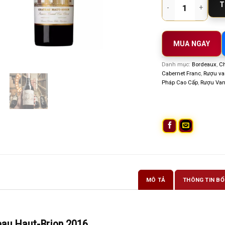
T
MUA NGAY
Danh mục:
Bordeaux
,
Ch
Cabernet Franc
,
Rượu va
Pháp Cao Cấp
,
Rượu Van
MÔ TẢ
THÔNG TIN BỔ
au Haut-Brion 2016