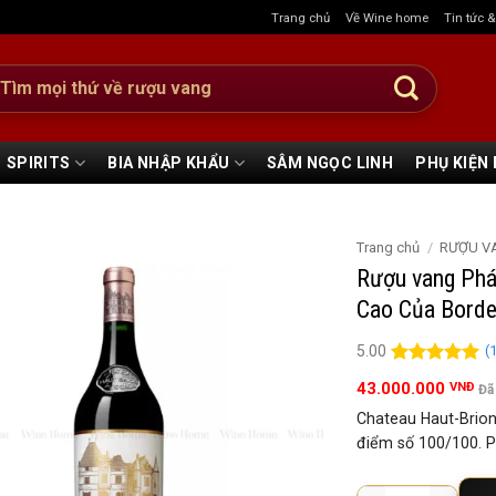
Trang chủ
Về Wine home
Tin tức 
:
SPIRITS
BIA NHẬP KHẨU
SÂM NGỌC LINH
PHỤ KIỆN
Trang chủ
/
RƯỢU V
Rượu vang Phá
Cao Của Bord
(
5.00
5.00
1
trên 5
43.000.000
VNĐ
Đã
đánh giá
Chateau Haut-Brion
điểm số 100/100. P
Rượu vang Pháp Chat