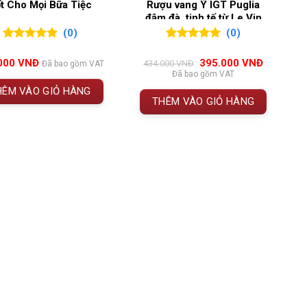
t Cho Mọi Bữa Tiệc
Rượu vang Ý IGT Puglia
đậm đà, tinh tế từ Le Vin
Sud
(0)
(0)
0
0
trên 5
0
0
trên 5
đánh giá
đánh giá
Giá
Giá
000
VNĐ
395.000
VNĐ
434.000
VNĐ
Đã bao gồm VAT
gốc
hiện
Đã bao gồm VAT
là:
tại
HÊM VÀO GIỎ HÀNG
434.000 VNĐ.
là:
THÊM VÀO GIỎ HÀNG
395.000 
Brion 2016
i
rượu vang
, được xếp hạng
Premier Grand Cru
Bordeaux.
 trong lịch sử lâu đời của Haut-Brion
, với sự cân
 ngạc.