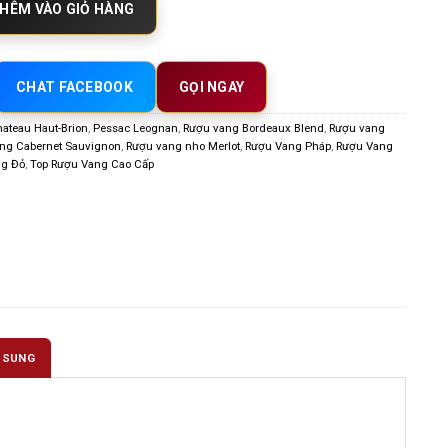
HÊM VÀO GIỎ HÀNG
CHAT FACEBOOK
GỌI NGAY
ateau Haut-Brion
,
Pessac Leognan
,
Rượu vang Bordeaux Blend
,
Rượu vang
ng Cabernet Sauvignon
,
Rượu vang nho Merlot
,
Rượu Vang Pháp
,
Rượu Vang
g Đỏ
,
Top Rượu Vang Cao Cấp
 SUNG