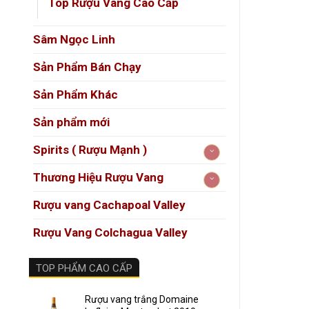
201
Top Rượu Vang Cao Cấp
tưởn
Sâm Ngọc Linh
Kết 
50 
Sản Phẩm Bán Chạy
Sản Phẩm Khác
Hương 
Sản phẩm mới
Màu
Spirits ( Rượu Mạnh )
Mùi
Thương Hiệu Rượu Vang
Vị r
Rượu vang Cachapoal Valley
Hậu
Rượu Vang Colchagua Valley
Pho
TOP PHẨM CAO CẤP
“
Rượu vang trắng Domaine
Ro