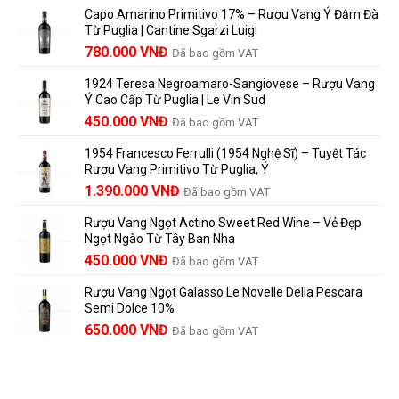
Để
trên
là
Capo Amarino Primitivo 17% – Rượu Vang Ý Đậm Đà
Được
nhãn
lựa
Từ Puglia | Cantine Sgarzi Luigi
Bao
rượu
chọn
Giá
Giá
Lâu?
780.000
VNĐ
vang
Đã bao gồm VAT
đáng
Hướng
Pháp
gốc
hiện
giá?
Dẫn
và
1924 Teresa Negroamaro-Sangiovese – Rượu Vang
là:
tại
Lưu
những
Ý Cao Cấp Từ Puglia | Le Vin Sud
858.000 VNĐ.
là:
Trữ
điều
Giá
Giá
450.000
VNĐ
Đã bao gồm VAT
780.000 VNĐ.
Và
người
gốc
hiện
Trưởng
yêu
1954 Francesco Ferrulli (1954 Nghệ Sĩ) – Tuyệt Tác
Thành
là:
tại
vang
Rượu Vang Primitivo Từ Puglia, Ý
nên
495.000 VNĐ.
là:
Giá
Giá
biết
1.390.000
VNĐ
Đã bao gồm VAT
450.000 VNĐ.
gốc
hiện
Rượu Vang Ngọt Actino Sweet Red Wine – Vẻ Đẹp
là:
tại
Ngọt Ngào Từ Tây Ban Nha
1.529.000 VNĐ.
là:
450.000
VNĐ
Đã bao gồm VAT
1.390.000 VNĐ.
Rượu Vang Ngọt Galasso Le Novelle Della Pescara
Semi Dolce 10%
650.000
VNĐ
Đã bao gồm VAT