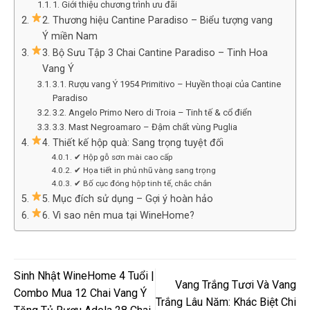
1. Giới thiệu chương trình ưu đãi
2. Thương hiệu Cantine Paradiso – Biểu tượng vang
Ý miền Nam
3. Bộ Sưu Tập 3 Chai Cantine Paradiso – Tinh Hoa
Vang Ý
3.1. Rượu vang Ý 1954 Primitivo – Huyền thoại của Cantine
Paradiso
3.2. Angelo Primo Nero di Troia – Tinh tế & cổ điển
3.3. Mast Negroamaro – Đậm chất vùng Puglia
4. Thiết kế hộp quà: Sang trọng tuyệt đối
✔ Hộp gỗ sơn mài cao cấp
✔ Họa tiết in phủ nhũ vàng sang trọng
✔ Bố cục đóng hộp tinh tế, chắc chắn
5. Mục đích sử dụng – Gợi ý hoàn hảo
6. Vì sao nên mua tại WineHome?
Sinh Nhật WineHome 4 Tuổi |
Vang Trắng Tươi Và Vang
Combo Mua 12 Chai Vang Ý
Trắng Lâu Năm: Khác Biệt Chi