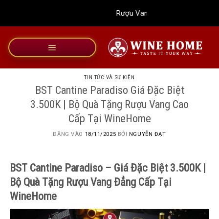
Bỏ
Rượu Vang Wine Home
qua
nội
dung
TIN TỨC VÀ SỰ KIỆN
BST Cantine Paradiso Giá Đặc Biệt
3.500K | Bộ Quà Tặng Rượu Vang Cao
Cấp Tại WineHome
ĐĂNG VÀO
18/11/2025
BỞI
NGUYỄN ĐẠT
BST Cantine Paradiso – Giá Đặc Biệt 3.500K |
Bộ Quà Tặng Rượu Vang Đẳng Cấp Tại
WineHome