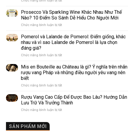
ở
Chức năng bình luận bị tắt
4
giống
Prosecco Và Sparkling Wine Khác Nhau Như Thế
nho
Nào? 10 Điểm So Sánh Dễ Hiểu Cho Người Mới
trắng
ở
Chức năng bình luận bị tắt
làm
Prosecco
rượu
Và
Pomerol và Lalande de Pomerol: Điểm giống, khác
vang
Sparkling
phổ
nhau và vì sao Lalande de Pomerol là lựa chọn
Wine
biến
đáng giá?
Khác
nhất
ở
Chức năng bình luận bị tắt
Nhau
thế
Pomerol
Như
giới
và
Thế
Mis en Bouteille au Château là gì? Ý nghĩa trên nhãn
Lalande
Nào?
rượu vang Pháp và những điều người yêu vang nên
de
10
biết
Pomerol:
Điểm
ở
Chức năng bình luận bị tắt
Điểm
So
Mis
giống,
Sánh
en
khác
Dễ
Rượu Vang Cao Cấp Để Được Bao Lâu? Hướng Dẫn
Bouteille
nhau
Hiểu
Lưu Trữ Và Trưởng Thành
au
và
Cho
ở
Chức năng bình luận bị tắt
Château
vì
Người
Rượu
là
sao
Mới
Vang
gì?
Lalande
Cao
SẢN PHẨM MỚI
Ý
de
Cấp
nghĩa
Pomerol