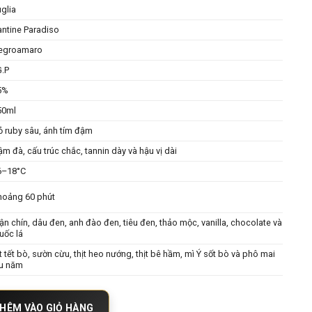
glia
antine Paradiso
egroamaro
G.P
5%
50ml
ỏ ruby sâu, ánh tím đậm
m đà, cấu trúc chắc, tannin dày và hậu vị dài
6–18°C
hoảng 60 phút
n chín, dâu đen, anh đào đen, tiêu đen, thảo mộc, vanilla, chocolate và
uốc lá
t tết bò, sườn cừu, thịt heo nướng, thịt bê hầm, mì Ý sốt bò và phô mai
âu năm
groamaro Cantine Paradiso – Đỉnh Cao Nghệ Thuật Vang Ý số lượng
HÊM VÀO GIỎ HÀNG