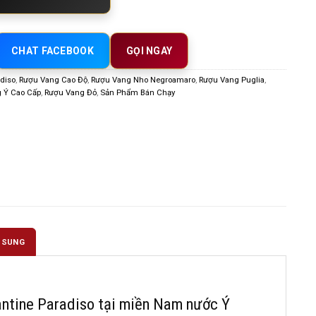
CHAT FACEBOOK
GỌI NGAY
diso
,
Rượu Vang Cao Độ
,
Rượu Vang Nho Negroamaro
,
Rượu Vang Puglia
,
 Ý Cao Cấp
,
Rượu Vang Đỏ
,
Sản Phẩm Bán Chạy
 SUNG
ntine Paradiso tại miền Nam nước Ý