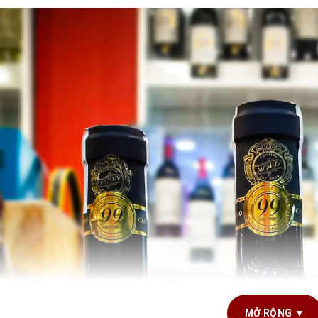
MỞ RỘNG ▼