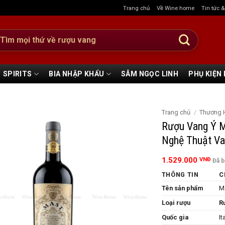
Trang chủ
Về Wine home
Tin tức 
:
SPIRITS
BIA NHẬP KHẨU
SÂM NGỌC LINH
PHỤ KIỆN
Trang chủ
/
Thương 
Rượu Vang Ý M
Nghệ Thuật Va
1.529.000
VNĐ
Đã 
THÔNG TIN
C
Tên sản phẩm
M
Loại rượu
R
Quốc gia
It