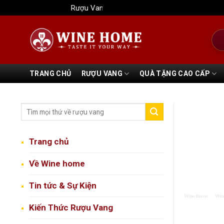
Bỏ
Rượu Vang Wine Home
qua
nội
Tìm
dung
kiếm
TRANG CHỦ
RƯỢU VANG
QUÀ TẶNG CAO CẤP
Trang chủ
Về Wine home
Tin tức & Sự Kiện
Kiến Thức Rượu Vang