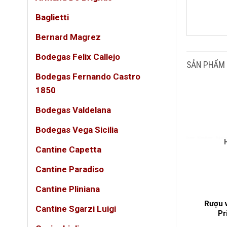
Baglietti
DUN
Bernard Magrez
Bodegas Felix Callejo
GIỐ
SẢN PHẨM
Bodegas Fernando Castro
LOẠ
1850
Bodegas Valdelana
NỒN
Bodegas Vega Sicilia
QUỐ
Cantine Capetta
Cantine Paradiso
VÙN
Cantine Pliniana
 Ngọt KING
Rượu Vang Bịch MAFI
Rượu 
Cantine Sgarzi Luigi
EMI DOLCE –
ROSSO 3L – Vang Đỏ Nhẹ
Pr
Ngọt Tinh Tế
Dễ Uống Cho Mọi Bữa Tiệc