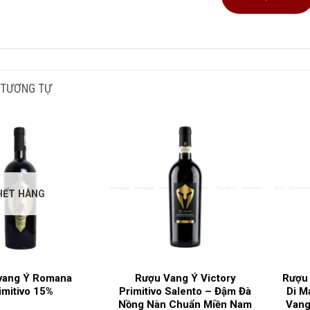
G TÍCH SẢN PHẨM
75
NG NHO SẢN XUẤT
Ne
 TƯƠNG TỰ
I RƯỢU
Va
G ĐỘ
1
HẾT HÀNG
C GIA SẢN XUẤT
Ý
G LÀM RƯỢU
Pu
vang Ý Romana
Rượu Vang Ý Victory
Rượu 
imitivo 15%
Primitivo Salento – Đậm Đà
Di M
Nồng Nàn Chuẩn Miền Nam
Vang