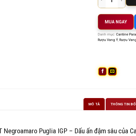
MUA NGAY
Danh mục:
Cantine Para
Rượu Vang Ý
,
Rượu Vang
MÔ TẢ
THÔNG TIN BỔ
Negroamaro Puglia IGP – Dấu ấn đậm sâu của Ca