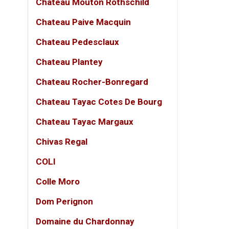
Chateau Mouton Rothschild
Nhờ cấ
Chateau Paive Macquin
chảo, 
Chateau Pedesclaux
Đối vớ
hợp tố
Chateau Plantey
những 
Chateau Rocher-Bonregard
nhất củ
Chateau Tayac Cotes De Bourg
Thôn
Chateau Tayac Margaux
THÔ
Chivas Regal
Tên 
COLI
Loại
Colle Moro
Quốc
Dom Perignon
Vùng
Domaine du Chardonnay