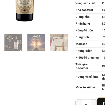
Vùng sản xuất
Pu
Nhà sản xuất
C
Giống nho
N
Phân hạng
I.
Nồng độ cồn
1
Dung tích
7
Màu sắc
Đ
Phong cách
Đậ
Nhiệt độ phục vụ
1
Thời gian
K
decanter
Mậ
Hương vị nổi bật
th
Bí
Món ăn kết hợp
l
Rượu Vang Ý MAST Ne
T