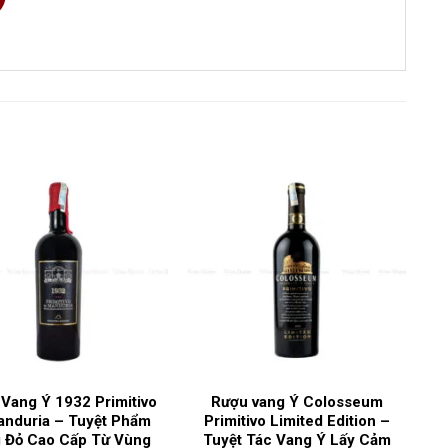
0ml
groamaro
ng cao độ
,
Vang đỏ
5%
glia
Vang Ý 1932 Primitivo
Rượu vang Ý Colosseum
anduria – Tuyệt Phẩm
Primitivo Limited Edition –
 Đỏ Cao Cấp Từ Vùng
Tuyệt Tác Vang Ý Lấy Cảm