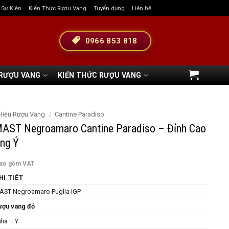
& Sự Kiện
Kiến Thức Rượu Vang
Tuyển dụng
Liên hệ
0966 853 818
 RƯỢU VANG
KIẾN THỨC RƯỢU VANG
Hiệu Rượu Vang
/
Cantine Paradiso
AST Negroamaro Cantine Paradiso – Đỉnh Cao
ng Ý
bao gồm VAT
HI TIẾT
AST Negroamaro Puglia IGP
ượu vang đỏ
alia – Ý