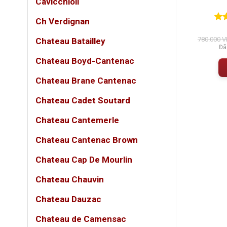
Cavicchioli
ẩn Ý
(0)
(0)
Ch Verdignan
5
0
0
trên 5
0
0
tr
á
đánh giá
đán
950.000
VNĐ
780.000
V
Đã bao gồm VAT
Đã bao gồm VAT
Chateau Batailley
Đã
 GIỎ HÀNG
THÊM VÀO GIỎ HÀNG
Chateau Boyd-Cantenac
Chateau Brane Cantenac
Chateau Cadet Soutard
Chateau Cantemerle
Rượu V
Chateau Cantenac Brown
Trong t
Chateau Cap De Mourlin
mùa hè
Chateau Chauvin
đà, gi
lại man
Chateau Dauzac
MAST 
Chateau de Camensac