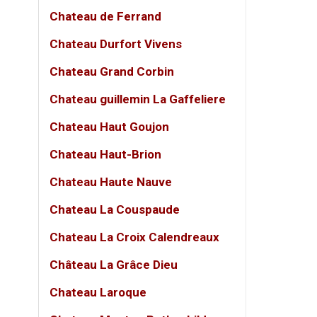
mang ch
Chateau de Ferrand
nồng đ
body đầ
Chateau Durfort Vivens
Ngay từ
Chateau Grand Corbin
điển, t
Chateau guillemin La Gaffeliere
thiết 
Chateau Haut Goujon
rượu v
Chateau Haut-Brion
Bên tr
Tiêu đe
Chateau Haute Nauve
hương v
Chateau La Couspaude
điệu, 
Chateau La Croix Calendreaux
Đây kh
mát về
Château La Grâce Dieu
gian ti
Chateau Laroque
ngay k