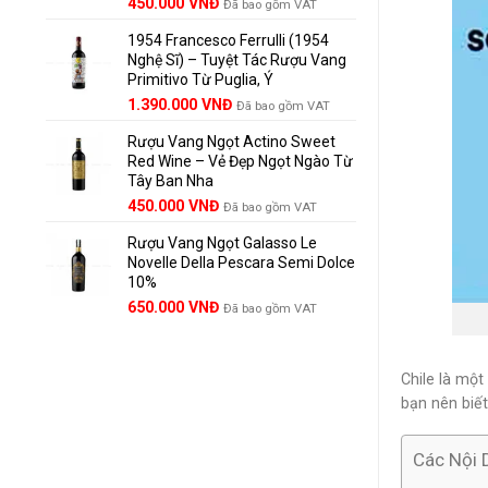
Giá
Giá
450.000
VNĐ
Đã bao gồm VAT
gốc
hiện
1954 Francesco Ferrulli (1954
là:
tại
Nghệ Sĩ) – Tuyệt Tác Rượu Vang
495.000 VNĐ.
là:
Primitivo Từ Puglia, Ý
450.000 VNĐ.
Giá
Giá
1.390.000
VNĐ
Đã bao gồm VAT
gốc
hiện
Rượu Vang Ngọt Actino Sweet
là:
tại
Red Wine – Vẻ Đẹp Ngọt Ngào Từ
1.529.000 VNĐ.
là:
Tây Ban Nha
1.390.000 VNĐ.
450.000
VNĐ
Đã bao gồm VAT
Rượu Vang Ngọt Galasso Le
Novelle Della Pescara Semi Dolce
10%
650.000
VNĐ
Đã bao gồm VAT
Chile là một
bạn nên biết
Các Nội 