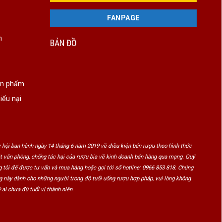
FANPAGE
n
BẢN ĐỒ
ản phẩm
iếu nại
 hội ban hành ngày 14 tháng 6 năm 2019 về điều kiện bán rượu theo hình thức
ật văn phòng, chống tác hại của rượu bia về kinh doanh bán hàng qua mạng. Quý
 tôi để được tư vấn và mua hàng hoặc gọi tới số hotline: 0966 853 818. Chúng
ng này dành cho những người trong độ tuổi uống rượu hợp pháp, vui lòng không
 ai chưa đủ tuổi vị thành niên.