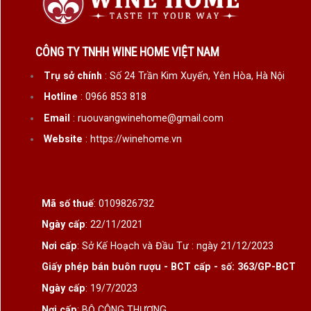
CÔNG TY TNHH WINE HOME VIỆT NAM
Trụ sở chính
: Số 24 Trần Kim Xuyến, Yên Hòa, Hà Nội
Hotline
: 0966 853 818
Email
: ruouvangwinehome@gmail.com
Website
: https://winehome.vn
Mã số thuế
: 0109826732
Ngày cấp
: 22/11/2021
Nơi cấp
: Sở Kế Hoạch và Đầu Tư : ngày 21/12/2023
Giấy phép bán buôn rượu - BCT cấp - số: 363/GP-BCT
Ngày cấp
: 19/7/2023
Nơi cấp
: BỘ CÔNG THƯƠNG