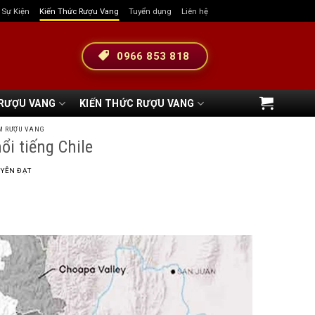
& Sự Kiện
Kiến Thức Rượu Vang
Tuyển dụng
Liên hệ
0966 853 818
 RƯỢU VANG
KIẾN THỨC RƯỢU VANG
M RƯỢU VANG
i tiếng Chile
YỄN ĐẠT