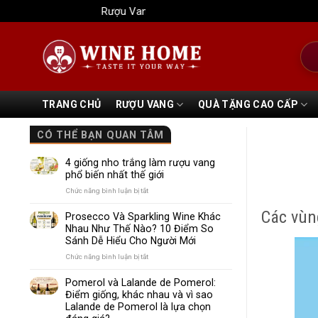
Bỏ
Rượu Vang Wine Home
qua
nội
Tìm
dung
kiếm
TRANG CHỦ
RƯỢU VANG
QUÀ TẶNG CAO CẤP
CÓ THỂ BẠN QUAN TÂM
4 giống nho trắng làm rượu vang
phổ biến nhất thế giới
ở
Chức năng bình luận bị tắt
4
Các vùn
giống
Prosecco Và Sparkling Wine Khác
nho
Nhau Như Thế Nào? 10 Điểm So
trắng
Sánh Dễ Hiểu Cho Người Mới
làm
rượu
ở
Chức năng bình luận bị tắt
vang
Prosecco
phổ
Và
Pomerol và Lalande de Pomerol:
biến
Sparkling
Điểm giống, khác nhau và vì sao
nhất
Wine
Lalande de Pomerol là lựa chọn
thế
Khác
giới