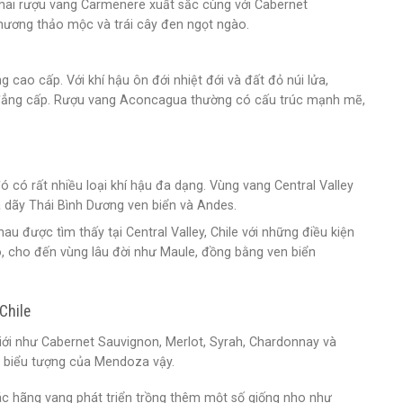
chai rượu vang Carmenere xuất sắc cùng với Cabernet
ương thảo mộc và trái cây đen ngọt ngào.
cao cấp. Với khí hậu ôn đới nhiệt đới và đất đỏ núi lửa,
 đẳng cấp. Rượu vang Aconcagua thường có cấu trúc mạnh mẽ,
ó có rất nhiều loại khí hậu đa dạng. Vùng vang Central Valley
a dãy Thái Bình Dương ven biển và Andes.
 được tìm thấy tại Central Valley, Chile với những điều kiện
, cho đến vùng lâu đời như Maule, đồng bằng ven biển
Chile
giới như Cabernet Sauvignon, Merlot, Syrah, Chardonnay và
à biểu tượng của Mendoza vậy.
 hãng vang phát triển trồng thêm một số giống nho như