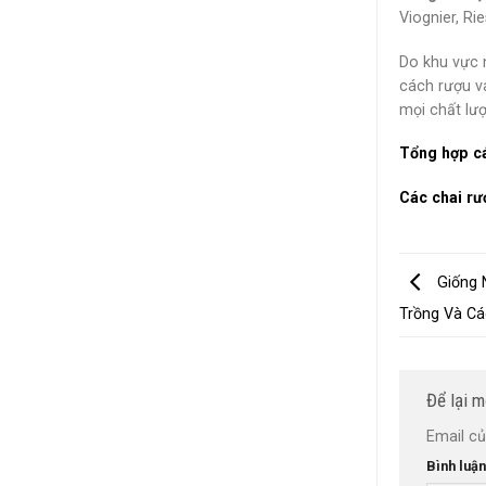
Viognier, Ri
Do khu vực n
cách rượu va
mọi chất lư
Tổng hợp cá
Các chai rư
Giống 
Trồng Và C
Để lại m
Email củ
Bình luậ