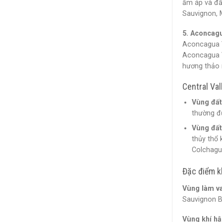
ấm áp và đấ
Sauvignon, 
5. Aconcagu
Aconcagua Va
Aconcagua V
hương thảo 
Central Val
Vùng đất
thường đư
Vùng đất
thủy thổ 
Colchagu
Đặc điểm kh
Vùng làm va
Sauvignon B
Vùng khí hậ