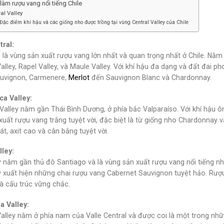
làm rượu vang nổi tiếng Chile
al Valley
Đặc điểm khí hậu và các giống nho được trồng tại vùng Central Valley của Chile
tral:
l là vùng sản xuất rượu vang lớn nhất và quan trọng nhất ở Chile. Nằ
lley, Rapel Valley, và Maule Valley. Với khí hậu đa dạng và đất đai ph
uvignon, Carmenere,
Merlot
đến Sauvignon Blanc và Chardonnay.
ca Valley:
Valley nằm gần Thái Bình Dương, ở phía bắc Valparaíso. Với khí hậu 
 xuất rượu vang trắng tuyệt vời, đặc biệt là từ giống nho Chardonna
t, axit cao và cân bằng tuyệt vời.
lley:
 nằm gần thủ đô Santiago và là vùng sản xuất rượu vang nổi tiếng nhấ
y xuất hiện những chai rượu vang Cabernet Sauvignon tuyệt hảo. Rư
à cấu trúc vững chắc.
a Valley:
lley nằm ở phía nam của Valle Central và được coi là một trong nhữn