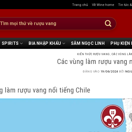
Trang chủ
Về Wine home
Tin tức 
:
SPIRITS
BIA NHẬP KHẨU
SÂM NGỌC LINH
PHỤ KIỆN
KIẾN THỨC RƯỢU VANG
,
CÁC VÙNG LÀ
Các vùng làm rượu vang nổ
ĐĂNG VÀO
19/06/2024
BỞI
NGU
g làm rượu vang nổi tiếng Chile