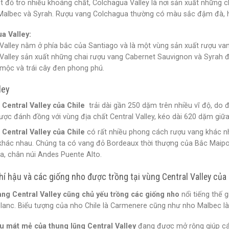
t đỏ tro nhiều khoáng chất, Colchagua Valley là nơi sản xuất những 
Malbec và Syrah. Rượu vang Colchagua thường có màu sắc đậm đà, h
a Valley:
lley nằm ở phía bắc của Santiago và là một vùng sản xuất rượu vang 
alley sản xuất những chai rượu vang Cabernet Sauvignon và Syrah
mộc và trái cây đen phong phú.
ley
 Central Valley của Chile
trải dài gần 250 dặm trên nhiều vĩ độ, do đ
ợc đánh đồng với vùng địa chất Central Valley, kéo dài 620 dặm giữ
 Central Valley của Chile
có rất nhiều phong cách rượu vang khác nhau
khác nhau. Chúng ta có vang đỏ Bordeaux thời thượng của Bắc Maipo
a, chân núi Andes Puente Alto.
í hậu và các giống nho được trồng tại vùng Central Valley của 
ng Central Valley cũng chủ yếu trồng các giống nho
nổi tiếng thế 
lanc. Biểu tượng của nho Chile là Carmenere cũng như nho Malbec l
u mát mẻ của thung lũng Central Valley
đang được mở rộng giúp các