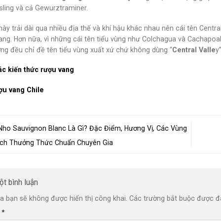
esling và cả Gewurztraminer.
ày trải dài qua nhiều địa thế và khí hậu khác nhau nên cái tên Centra
ng. Hơn nữa, vì những cái tên tiểu vùng như Colchagua và Cachapoal t
ợng đều chỉ đề tên tiểu vùng xuất xứ chứ không dùng “
Central Valle
y”
c kiến thức rượu vang
ợu vang Chile
Nho Sauvignon Blanc Là Gì? Đặc Điểm, Hương Vị, Các Vùng
ách Thưởng Thức Chuẩn Chuyên Gia
ột bình luận
a bạn sẽ không được hiển thị công khai.
Các trường bắt buộc được 
n
*