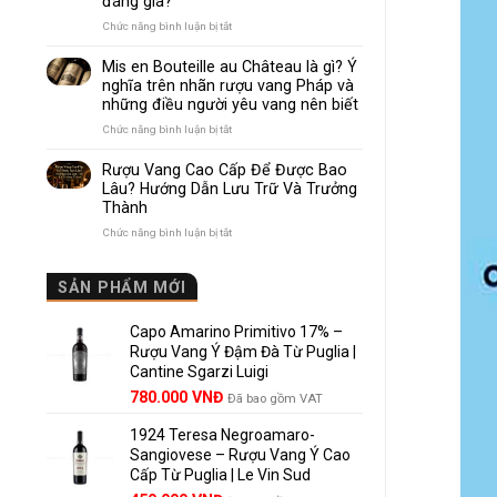
đáng giá?
Nhau
Như
ở
Chức năng bình luận bị tắt
Thế
Pomerol
Nào?
và
Mis en Bouteille au Château là gì? Ý
10
Lalande
nghĩa trên nhãn rượu vang Pháp và
Điểm
de
những điều người yêu vang nên biết
So
Pomerol:
Sánh
Điểm
ở
Chức năng bình luận bị tắt
Dễ
giống,
Mis
Hiểu
khác
en
Rượu Vang Cao Cấp Để Được Bao
Cho
nhau
Bouteille
Lâu? Hướng Dẫn Lưu Trữ Và Trưởng
Người
và
au
Mới
Thành
vì
Château
sao
là
ở
Chức năng bình luận bị tắt
Lalande
gì?
Rượu
de
Ý
Vang
Pomerol
nghĩa
Cao
SẢN PHẨM MỚI
là
trên
Cấp
lựa
nhãn
Để
chọn
rượu
Capo Amarino Primitivo 17% –
Được
đáng
vang
Bao
Rượu Vang Ý Đậm Đà Từ Puglia |
giá?
Pháp
Lâu?
Cantine Sgarzi Luigi
và
Hướng
Giá
Giá
những
780.000
VNĐ
Đã bao gồm VAT
Dẫn
điều
gốc
hiện
Lưu
người
Trữ
1924 Teresa Negroamaro-
là:
tại
yêu
Và
Sangiovese – Rượu Vang Ý Cao
858.000 VNĐ.
là:
vang
Trưởng
Cấp Từ Puglia | Le Vin Sud
780.000 VNĐ.
nên
Thành
biết