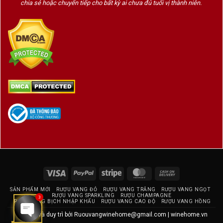
chia sẻ hoặc chuyển tiếp cho bất kỳ ai chưa đủ tuổi vị thành niên.
Visa
PayPal
Stripe
MasterCard
Cash
On
SẢN PHẨM MỚI
RƯỢU VANG ĐỎ
RƯỢU VANG TRẮNG
RƯỢU VANG NGỌT
Delivery
RƯỢU VANG SPARKLING
RƯỢU CHAMPAGNE
3
RƯỢU VANG BỊCH NHẬP KHẨU
RƯỢU VANG CAO ĐỘ
RƯỢU VANG HỒNG
Thiết kế và duy trì bởi
Ruouvangwinehome@gmail.com
|
winehome.vn