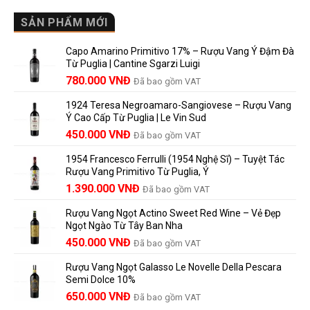
Vang
gì?
Lalande
Cao
SẢN PHẨM MỚI
Ý
de
Cấp
nghĩa
Pomerol
Để
trên
là
Capo Amarino Primitivo 17% – Rượu Vang Ý Đậm Đà
Được
nhãn
lựa
Từ Puglia | Cantine Sgarzi Luigi
Bao
rượu
chọn
Giá
Giá
Lâu?
780.000
VNĐ
vang
Đã bao gồm VAT
đáng
Hướng
Pháp
gốc
hiện
giá?
Dẫn
và
1924 Teresa Negroamaro-Sangiovese – Rượu Vang
là:
tại
Lưu
những
Ý Cao Cấp Từ Puglia | Le Vin Sud
858.000 VNĐ.
là:
Trữ
điều
Giá
Giá
450.000
VNĐ
Đã bao gồm VAT
780.000 VNĐ.
Và
người
gốc
hiện
Trưởng
yêu
1954 Francesco Ferrulli (1954 Nghệ Sĩ) – Tuyệt Tác
Thành
là:
tại
vang
Rượu Vang Primitivo Từ Puglia, Ý
nên
495.000 VNĐ.
là:
Giá
Giá
biết
1.390.000
VNĐ
Đã bao gồm VAT
450.000 VNĐ.
gốc
hiện
Rượu Vang Ngọt Actino Sweet Red Wine – Vẻ Đẹp
là:
tại
Ngọt Ngào Từ Tây Ban Nha
1.529.000 VNĐ.
là:
450.000
VNĐ
Đã bao gồm VAT
1.390.000 VNĐ.
Rượu Vang Ngọt Galasso Le Novelle Della Pescara
Semi Dolce 10%
650.000
VNĐ
Đã bao gồm VAT