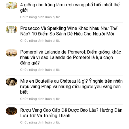
4 giống nho trắng làm rượu vang phổ biến nhất thế
giới
ở
Chức năng bình luận bị tắt
4
giống
Prosecco Và Sparkling Wine Khác Nhau Như Thế
nho
Nào? 10 Điểm So Sánh Dễ Hiểu Cho Người Mới
trắng
ở
Chức năng bình luận bị tắt
làm
Prosecco
rượu
Và
Pomerol và Lalande de Pomerol: Điểm giống, khác
vang
Sparkling
phổ
nhau và vì sao Lalande de Pomerol là lựa chọn
Wine
biến
đáng giá?
Khác
nhất
ở
Chức năng bình luận bị tắt
Nhau
thế
Pomerol
Như
giới
và
Thế
Mis en Bouteille au Château là gì? Ý nghĩa trên nhãn
Lalande
Nào?
rượu vang Pháp và những điều người yêu vang nên
de
10
biết
Pomerol:
Điểm
ở
Chức năng bình luận bị tắt
Điểm
So
Mis
giống,
Sánh
en
khác
Dễ
Rượu Vang Cao Cấp Để Được Bao Lâu? Hướng Dẫn
Bouteille
nhau
Hiểu
Lưu Trữ Và Trưởng Thành
au
và
Cho
ở
Chức năng bình luận bị tắt
Château
vì
Người
Rượu
là
sao
Mới