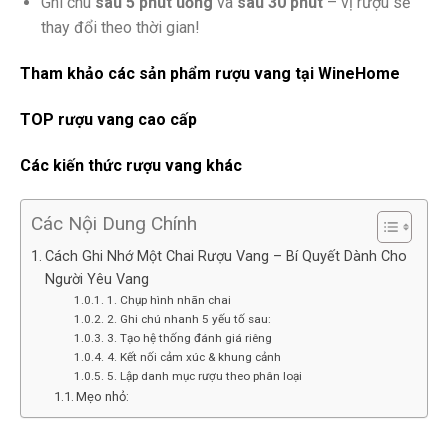
Ghi chú
sau 5 phút uống
và
sau 30 phút
– vị rượu sẽ
thay đổi theo thời gian!
Tham khảo các sản phẩm rượu vang tại WineHome
TOP rượu vang cao cấp
Các kiến thức rượu vang khác
Các Nội Dung Chính
Cách Ghi Nhớ Một Chai Rượu Vang – Bí Quyết Dành Cho
Người Yêu Vang
1. Chụp hình nhãn chai
2. Ghi chú nhanh 5 yếu tố sau:
3. Tạo hệ thống đánh giá riêng
4. Kết nối cảm xúc & khung cảnh
5. Lập danh mục rượu theo phân loại
Mẹo nhỏ: