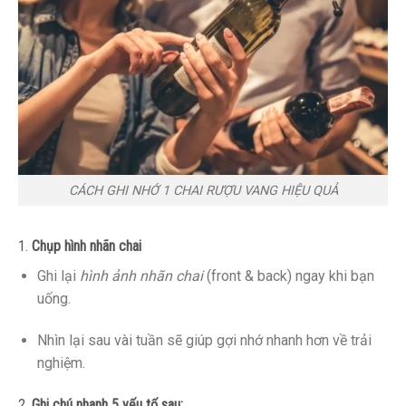
CÁCH GHI NHỚ 1 CHAI RƯỢU VANG HIỆU QUẢ
1.
Chụp hình nhãn chai
Ghi lại
hình ảnh nhãn chai
(front & back) ngay khi bạn
uống.
Nhìn lại sau vài tuần sẽ giúp gợi nhớ nhanh hơn về trải
nghiệm.
2.
Ghi chú nhanh 5 yếu tố sau: