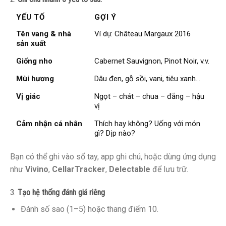
YẾU TỐ
GỢI Ý
Tên vang & nhà
Ví dụ: Château Margaux 2016
sản xuất
Giống nho
Cabernet Sauvignon, Pinot Noir, v.v.
Mùi hương
Dâu đen, gỗ sồi, vani, tiêu xanh…
Vị giác
Ngọt – chát – chua – đắng – hậu
vị
Cảm nhận cá nhân
Thích hay không? Uống với món
gì? Dịp nào?
Bạn có thể ghi vào sổ tay, app ghi chú, hoặc dùng ứng dụng
như
Vivino
,
CellarTracker
,
Delectable
để lưu trữ.
3.
Tạo hệ thống đánh giá riêng
Đánh số sao (1–5) hoặc thang điểm 10.