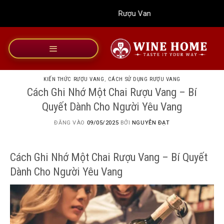
Bỏ
Rượu Vang Wine Home
qua
nội
dung
KIẾN THỨC RƯỢU VANG
,
CÁCH SỬ DỤNG RƯỢU VANG
Cách Ghi Nhớ Một Chai Rượu Vang – Bí
Quyết Dành Cho Người Yêu Vang
ĐĂNG VÀO
09/05/2025
BỞI
NGUYỄN ĐẠT
Cách Ghi Nhớ Một Chai Rượu Vang – Bí Quyết
Dành Cho Người Yêu Vang