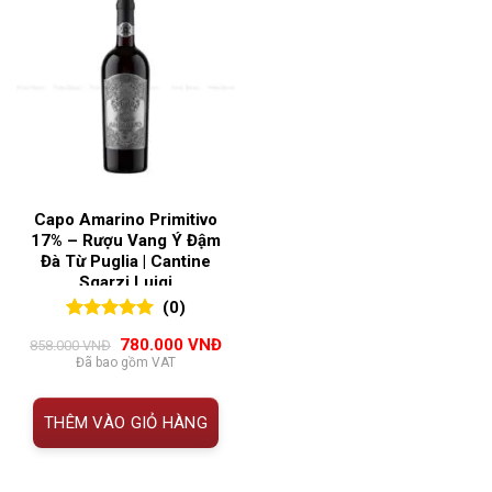
Capo Amarino Primitivo
17% – Rượu Vang Ý Đậm
Đà Từ Puglia | Cantine
Sgarzi Luigi
(0)
0
0
trên 5
Giá
Giá
780.000
VNĐ
858.000
VNĐ
đánh giá
gốc
hiện
Đã bao gồm VAT
là:
tại
858.000 VNĐ.
là:
780.000 VNĐ.
THÊM VÀO GIỎ HÀNG