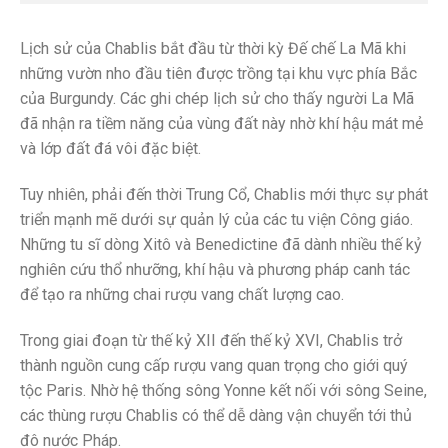
Lịch sử của Chablis bắt đầu từ thời kỳ Đế chế La Mã khi
những vườn nho đầu tiên được trồng tại khu vực phía Bắc
của Burgundy. Các ghi chép lịch sử cho thấy người La Mã
đã nhận ra tiềm năng của vùng đất này nhờ khí hậu mát mẻ
và lớp đất đá vôi đặc biệt.
Tuy nhiên, phải đến thời Trung Cổ, Chablis mới thực sự phát
triển mạnh mẽ dưới sự quản lý của các tu viện Công giáo.
Những tu sĩ dòng Xitô và Benedictine đã dành nhiều thế kỷ
nghiên cứu thổ nhưỡng, khí hậu và phương pháp canh tác
để tạo ra những chai rượu vang chất lượng cao.
Trong giai đoạn từ thế kỷ XII đến thế kỷ XVI, Chablis trở
thành nguồn cung cấp rượu vang quan trọng cho giới quý
tộc Paris. Nhờ hệ thống sông Yonne kết nối với sông Seine,
các thùng rượu Chablis có thể dễ dàng vận chuyển tới thủ
đô nước Pháp.