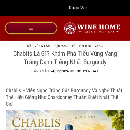
Bỏ
Rượu Vang Wine Home
qua
nội
dung
CÁC VÙNG LÀM RƯỢU VANG
,
TỪ ĐIỂN RƯỢU VANG
Chablis Là Gì? Khám Phá Tiểu Vùng Vang
Trắng Danh Tiếng Nhất Burgundy
ĐĂNG VÀO
24/06/2026
BỞI
NGUYỄN ĐẠT
Chablis – Viên Ngọc Trắng Của Burgundy Và Nghệ Thuật
Thể Hiện Giống Nho Chardonnay Thuần Khiết Nhất Thế
Giới