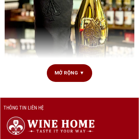
MỞ RỘNG ▼
Champagne Armand de Brignac
1. Champagne Armand de Brignac – Biểu
THÔNG TIN LIÊN HỆ
tượng của sự xa xỉ, nghệ thuật và đẳng
cấp
Khi nhắc đến Champagne xa xỉ hàng đầu thế giới, không thể