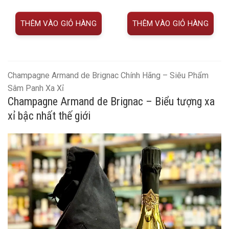
là:
tại
là:
tại
11.150.000 VNĐ.
là:
11.700.000 VNĐ.
là:
9.800.000 VNĐ.
10.400.0
THÊM VÀO GIỎ HÀNG
THÊM VÀO GIỎ HÀNG
Champagne Armand de Brignac Chính Hãng – Siêu Phẩm
Sâm Panh Xa Xỉ
Champagne Armand de Brignac – Biểu tượng xa
xỉ bậc nhất thế giới