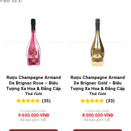
Panh Xa Xỉ
Rượu Champagne Armand
Rượu Champagne Armand
De Brignac Rose – Biểu
De Brignac Gold – Biểu
Tượng Xa Hoa & Đẳng Cấp
Tượng Xa Hoa & Đẳng Cấp
Thế Giới
Thế Giới
(35)
(33)
5.00
35
trên 5
5.00
33
trên 5
11.200.000
VNĐ
9.500.000
VNĐ
đánh giá
đánh giá
Giá
Giá
Giá
Giá
9.600.000
VNĐ
8.000.000
VNĐ
gốc
hiện
gốc
hiện
Đã bao gồm VAT
Đã bao gồm VAT
là:
tại
là:
tại
11.200.000 VNĐ.
là:
9.500.000 VNĐ.
là: