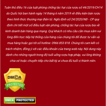
xa xỉ” trong làng Champagne toàn cầu.
Tuân thủ điều 16 của luật phòng chống tác hại của rượu số 44/2019/CH14
Điểm đặc biệt là
mỗi chai Armand de Brignac được làm
do Quốc hội ban hành ngày 14 tháng 6 năm 2019 về điều kiện bán rượu
hoàn toàn thủ công
– từ việc chọn nho, lên men, phối trộn
theo hình thức thương mại điện tử. Nghị định số 24/2020/NĐ - CP quy
cho đến đóng chai, dán nhãn, đánh bóng thủ công từng chai
định chi tiết một số điều luật văn phòng, chống tác hại của rượu bia về
một. Mỗi sản phẩm đều có sự tham gia của
tối đa 14 người
kinh doanh bán hàng qua mạng. Quý khách có nhu cầu cần mua sắm vui
thợ lành nghề
, tạo nên
tuyệt phẩm vừa mang tính nghệ
lòng đến trực tiếp hệ thống cửa hàng của chúng tôi để được tư vấn và
thuật vừa có chất lượng vượt trội.
mua hàng hoặc gọi tới số hotline: 0966 853 818. Chúng tôi cam kết có
Đến năm 2014, thương hiệu Armand de Brignac được
Jay-Z
trách nhiệm, đồng ý với các điều khoản của trang web này. Nội dung này
– nghệ sĩ và doanh nhân nổi tiếng của Mỹ – mua lại, góp
dành cho những người trong độ tuổi uống rượu hợp pháp, vui lòng không
phần đưa thương hiệu lên đỉnh cao thế giới xa xỉ. Năm 2021,
chia sẻ hoặc chuyển tiếp cho bất kỳ ai chưa đủ tuổi vị thành niên.
tập đoàn LVMH (Louis Vuitton Moët Hennessy) chính thức
mua lại 50% cổ phần thương hiệu này, khẳng định
Armand
de Brignac là “viên ngọc quý” của giới Champagne siêu
cao cấp.
3. Quy trình sản xuất & những điểm đặc
biệt