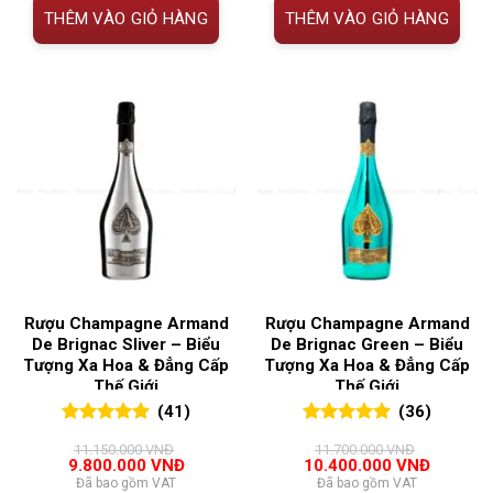
9.600.000 VNĐ.
8.000.00
THÊM VÀO GIỎ HÀNG
THÊM VÀO GIỎ HÀNG
Rượu Champagne Armand
Rượu Champagne Armand
De Brignac Sliver – Biểu
De Brignac Green – Biểu
Tượng Xa Hoa & Đẳng Cấp
Tượng Xa Hoa & Đẳng Cấp
Thế Giới
Thế Giới
(41)
(36)
5.00
41
trên 5
5.00
36
trên 5
11.150.000
VNĐ
11.700.000
VNĐ
đánh giá
đánh giá
Giá
Giá
Giá
Giá
9.800.000
VNĐ
10.400.000
VNĐ
gốc
hiện
gốc
hiện
Đã bao gồm VAT
Đã bao gồm VAT