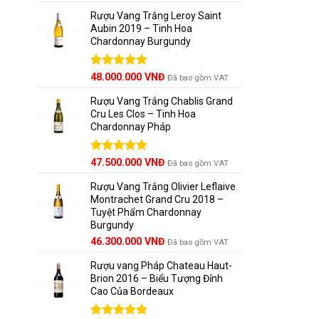
hạng
5.00
5 sao
Rượu Vang Trắng Leroy Saint
Sự đánh 
Aubin 2019 – Tinh Hoa
vang nổi 
Chardonnay Burgundy
hóa tuyệt 
Được xếp
48.000.000
VNĐ
Đã bao gồm VAT
Các Vùn
hạng
5.00
5 sao
Rượu Vang Trắng Chablis Grand
Cru Les Clos – Tinh Hoa
Chardonnay Pháp
Được xếp
47.500.000
VNĐ
Đã bao gồm VAT
hạng
5.00
5 sao
Rượu Vang Trắng Olivier Leflaive
Montrachet Grand Cru 2018 –
Tuyệt Phẩm Chardonnay
Burgundy
46.300.000
VNĐ
Đã bao gồm VAT
Rượu vang Pháp Chateau Haut-
Brion 2016 – Biểu Tượng Đỉnh
Cao Của Bordeaux