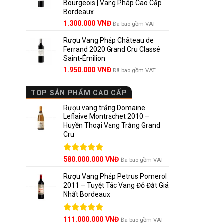
Bourgeois | Vang Pháp Cao Cấp
1.800.000 VNĐ.
Bordeaux
Giá
Giá
1.300.000
VNĐ
Đã bao gồm VAT
gốc
hiện
Rượu Vang Pháp Château de
là:
tại
Ferrand 2020 Grand Cru Classé
1.850.000 VNĐ.
là:
Saint-Émilion
1.300.000 VNĐ.
Giá
Giá
1.950.000
VNĐ
Đã bao gồm VAT
gốc
hiện
là:
tại
TOP SẢN PHẨM CAO CẤP
2.800.000 VNĐ.
là:
1.950.000 VNĐ.
Rượu vang trắng Domaine
Leflaive Montrachet 2010 –
Huyền Thoại Vang Trắng Grand
Cru
Được xếp
580.000.000
VNĐ
Đã bao gồm VAT
hạng
5.00
5 sao
Rượu Vang Pháp Petrus Pomerol
2011 – Tuyệt Tác Vang Đỏ Đắt Giá
Nhất Bordeaux
Giá
Được xếp
Giá
111.000.000
VNĐ
Đã bao gồm VAT