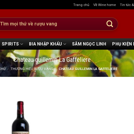
Trang chủ
Về Wine home
Tin tức 
:
SPIRITS
BIA NHẬP KHẨU
SÂM NGỌC LINH
PHỤ KIỆN
Chateau guillemin La Gaffeliere
CHỦ
/
THƯƠNG HIỆU RƯỢU VANG
/
CHATEAU GUILLEMIN LA GAFFELIERE