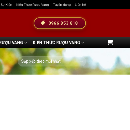
& Sự Kiện
Kiến Thức Rượu Vang
Tuyển dụng
Liên hệ
0966 853 818
 RƯỢU VANG
KIẾN THỨC RƯỢU VANG