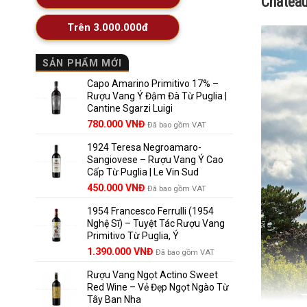
Chateau
Trên 3.000.000đ
SẢN PHẨM MỚI
Capo Amarino Primitivo 17% –
Rượu Vang Ý Đậm Đà Từ Puglia |
Cantine Sgarzi Luigi
Giá
Giá
780.000
VNĐ
Đã bao gồm VAT
gốc
hiện
1924 Teresa Negroamaro-
là:
tại
Sangiovese – Rượu Vang Ý Cao
858.000 VNĐ.
là:
Cấp Từ Puglia | Le Vin Sud
780.000 VNĐ.
Giá
Giá
450.000
VNĐ
Đã bao gồm VAT
gốc
hiện
1954 Francesco Ferrulli (1954
là:
tại
Nghệ Sĩ) – Tuyệt Tác Rượu Vang
495.000 VNĐ.
là:
Primitivo Từ Puglia, Ý
450.000 VNĐ.
Giá
Giá
1.390.000
VNĐ
Đã bao gồm VAT
gốc
hiện
Rượu Vang Ngọt Actino Sweet
là:
tại
Red Wine – Vẻ Đẹp Ngọt Ngào Từ
1.529.000 VNĐ.
là:
Tây Ban Nha
1.390.000 VNĐ.