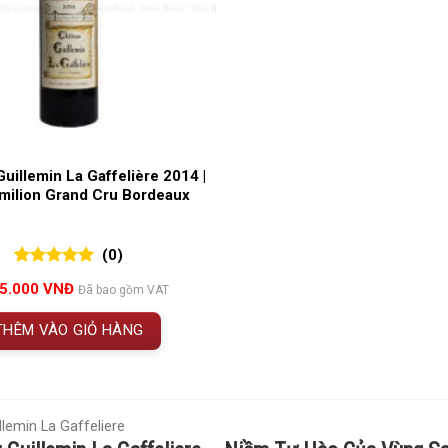
uillemin La Gaffelière 2014 |
Émilion Grand Cru Bordeaux
(0)
0
0
trên 5
05.000
VNĐ
Đã bao gồm VAT
đánh giá
THÊM VÀO GIỎ HÀNG
llemin La Gaffeliere