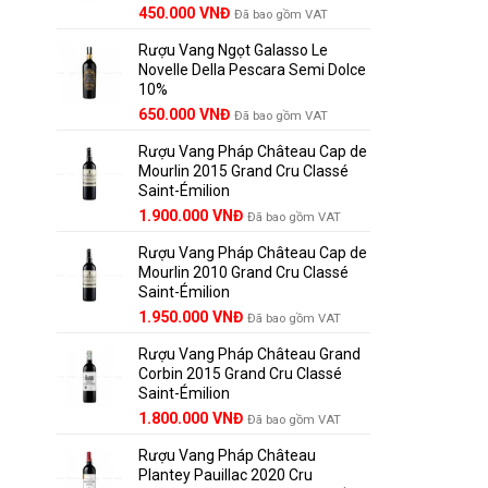
450.000
VNĐ
Đã bao gồm VAT
Rượu Vang Ngọt Galasso Le
Novelle Della Pescara Semi Dolce
10%
650.000
VNĐ
Đã bao gồm VAT
Rượu Vang Pháp Château Cap de
Mourlin 2015 Grand Cru Classé
Saint-Émilion
Giới T
Giá
Giá
1.900.000
VNĐ
Đã bao gồm VAT
gốc
hiện
Rượu Vang Pháp Château Cap de
Chateau 
là:
tại
Mourlin 2010 Grand Cru Classé
2.800.000 VNĐ.
là:
mang đến 
Saint-Émilion
1.900.000 VNĐ.
Fomperier
Giá
Giá
1.950.000
VNĐ
Đã bao gồm VAT
vệ môi tr
gốc
hiện
Rượu Vang Pháp Château Grand
là:
tại
Lịch 
Corbin 2015 Grand Cru Classé
2.950.000 VNĐ.
là:
Saint-Émilion
1.950.000 VNĐ.
Giá
Giá
1.800.000
VNĐ
Đã bao gồm VAT
gốc
hiện
Rượu Vang Pháp Château
là:
tại
Plantey Pauillac 2020 Cru
2.500.000 VNĐ.
là: