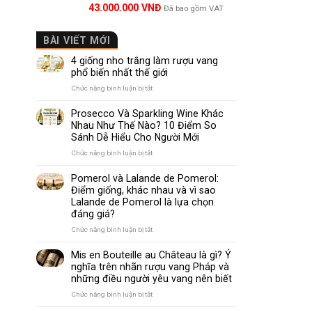
Được xếp
43.000.000
VNĐ
Đã bao gồm VAT
hạng
5.00
5 sao
BÀI VIẾT MỚI
4 giống nho trắng làm rượu vang
phổ biến nhất thế giới
ở
Chức năng bình luận bị tắt
4
giống
Prosecco Và Sparkling Wine Khác
nho
Nhau Như Thế Nào? 10 Điểm So
trắng
Sánh Dễ Hiểu Cho Người Mới
làm
rượu
ở
Chức năng bình luận bị tắt
vang
Prosecco
phổ
Và
Pomerol và Lalande de Pomerol:
biến
Sparkling
Điểm giống, khác nhau và vì sao
nhất
Wine
Lalande de Pomerol là lựa chọn
thế
Khác
đáng giá?
giới
Nhau
Như
ở
Chức năng bình luận bị tắt
Thế
Pomerol
Nào?
và
Mis en Bouteille au Château là gì? Ý
10
Lalande
nghĩa trên nhãn rượu vang Pháp và
Điểm
Chateau G
de
những điều người yêu vang nên biết
So
Pomerol:
hòa tạo r
Sánh
Điểm
ở
Chức năng bình luận bị tắt
Dễ
giống nho
giống,
Mis
Hiểu