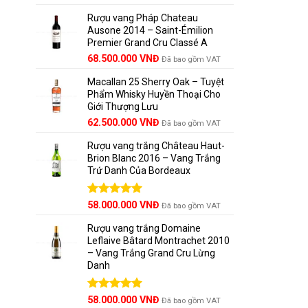
hạng
5.00
gốc
hiện
5 sao
Rượu vang Pháp Chateau
là:
tại
Ausone 2014 – Saint-Émilion
125.000.000 VNĐ.
là:
Premier Grand Cru Classé A
111.000.000 VNĐ.
68.500.000
VNĐ
Đã bao gồm VAT
Macallan 25 Sherry Oak – Tuyệt
Phẩm Whisky Huyền Thoại Cho
Giới Thượng Lưu
Giá
Giá
62.500.000
VNĐ
Đã bao gồm VAT
gốc
hiện
Chateau G
Rượu vang trắng Château Haut-
là:
tại
Émilion. 
Brion Blanc 2016 – Vang Trắng
65.000.000 VNĐ.
là:
vượt trội
Trứ Danh Của Bordeaux
62.500.000 VNĐ.
Đặc biệt,
Được xếp
58.000.000
VNĐ
Đã bao gồm VAT
tế, nhờ v
hạng
5.00
5 sao
Rượu vang trắng Domaine
Các Thà
Leflaive Bâtard Montrachet 2010
– Vang Trắng Grand Cru Lừng
Danh
Giải thư
chương và
chuyên gi
Được xếp
58.000.000
VNĐ
Đã bao gồm VAT