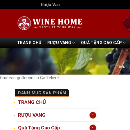
Bỏ
Rượu Vang Wine Home
qua
nội
Tìm
dung
kiếm
TRANG CHỦ
RƯỢU VANG
QUÀ TẶNG CAO CẤP
TRANG 
Chateau guillemin La Gaffeliere
DANH MỤC SẢN PHẨM
TRANG CHỦ
RƯỢU VANG
Quà Tặng Cao Cấp