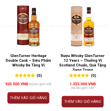
GlenTurner Heritage
Rượu Whisky GlenTurner
Double Cask – Siêu Phẩm
12 Years – Thưởng Vị
Whisky Đa Tầng Vị
Scotland Chuẩn, Quà Tặng
Sang Trọng
(0)
(0)
0
0
trên 5
0
0
trên 5
935.000
VNĐ
1.355.000
VNĐ
Đã bao gồm VAT
đánh giá
đánh giá
Đã bao gồm VAT
THÊM VÀO GIỎ HÀNG
THÊM VÀO GIỎ HÀNG