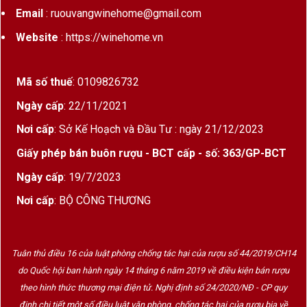
Glenturner được sản xuất tại Scotland – nơi được xem là
Email
: ruouvangwinehome@gmail.com
“thánh địa” của whisky thế giới, nổi bật với kỹ thuật chưng
cất lâu đời, điều kiện khí hậu lý tưởng để ủ rượu và nguồn
Website
: https://winehome.vn
nước sạch giàu khoáng chất từ các dòng suối vùng cao
nguyên.
Mã số thuế
: 0109826732
Mỗi chai Glenturner là kết tinh của:
Ngày cấp
: 22/11/2021
Quy trình
ủ lâu năm trong thùng gỗ sồi
, cho ra hương vị
Nơi cấp
: Sở Kế Hoạch và Đầu Tư : ngày 21/12/2023
mượt mà, sâu lắng
Giấy phép bán buôn rượu - BCT cấp - số: 363/GP-BCT
Sự
tỉ mỉ trong từng công đoạn thủ công
, từ chọn nguyên
Ngày cấp
: 19/7/2023
liệu đến đóng chai
Nơi cấp
: BỘ CÔNG THƯƠNG
Triết lý “
less is more
” – càng thuần khiết, càng đáng nhớ
3. Đặc điểm nổi bật của Glenturner Single Malt
Tuân thủ điều 16 của luật phòng chống tác hại của rượu số 44/2019/CH14
Thành phần:
do Quốc hội ban hành ngày 14 tháng 6 năm 2019 về điều kiện bán rượu
theo hình thức thương mại điện tử. Nghị định số 24/2020/NĐ - CP quy
100%
mạch nha lên men
định chi tiết một số điều luật văn phòng, chống tác hại của rượu bia về