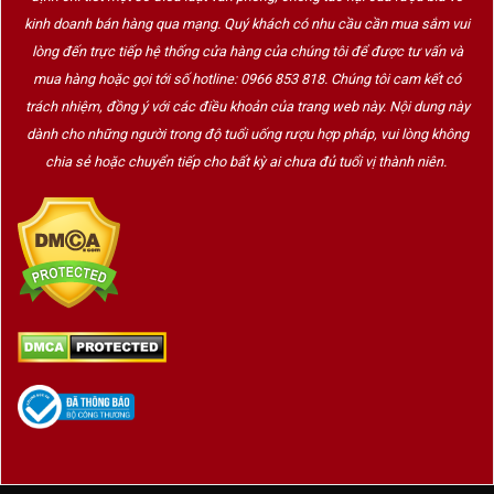
Không pha trộn
với whisky ngũ cốc
kinh doanh bán hàng qua mạng. Quý khách có nhu cầu cần mua sắm vui
lòng đến trực tiếp hệ thống cửa hàng của chúng tôi để được tư vấn và
Ủ trong thùng gỗ sồi ít nhất 3 năm
– nhiều phiên bản còn
mua hàng hoặc gọi tới số hotline: 0966 853 818. Chúng tôi cam kết có
lâu hơn
trách nhiệm, đồng ý với các điều khoản của trang web này. Nội dung này
dành cho những người trong độ tuổi uống rượu hợp pháp, vui lòng không
Hương vị đặc trưng:
chia sẻ hoặc chuyển tiếp cho bất kỳ ai chưa đủ tuổi vị thành niên.
Hương đầu
: hoa cỏ, cam thảo nhẹ, vani
Vị giữa
: mật ong, bánh mì nướng, gỗ sồi ấm
Hậu vị
: kéo dài, thoảng chút khói và tiêu trắng
Phong cách thưởng thức:
Mượt mà, dễ chịu – phù hợp người mới và người yêu phong
cách thanh lịch
Là dòng single malt dễ tiếp cận về
cả hương vị và giá
thành