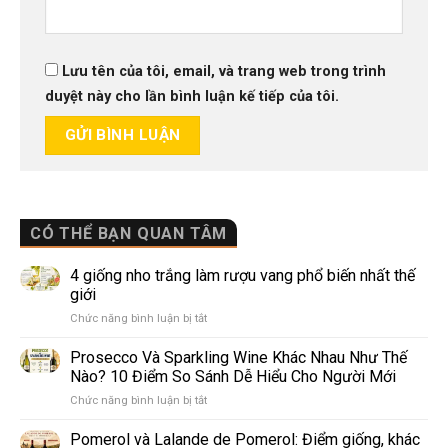
Lưu tên của tôi, email, và trang web trong trình
duyệt này cho lần bình luận kế tiếp của tôi.
CÓ THỂ BẠN QUAN TÂM
4 giống nho trắng làm rượu vang phổ biến nhất thế
giới
ở
Chức năng bình luận bị tắt
4
giống
Prosecco Và Sparkling Wine Khác Nhau Như Thế
nho
Nào? 10 Điểm So Sánh Dễ Hiểu Cho Người Mới
trắng
ở
Chức năng bình luận bị tắt
làm
Prosecco
rượu
Và
Pomerol và Lalande de Pomerol: Điểm giống, khác
vang