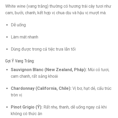
White wine (vang trắng) thường có hương trái cây tươi như
cam, bưởi, chanh, kết hợp vị chua dịu và hậu vị mượt mà.
Dễ uống
Làm mát nhanh
Dùng được trong cả tiệc trưa lẫn tối
Gợi Ý Vang Trắng:
Sauvignon Blanc (New Zealand, Pháp):
Mùi cỏ tươi,
cam chanh, rất sảng khoái
Chardonnay (California, Chile):
Vị bơ, hạt dẻ, cấu trúc
tròn vị
Pinot Grigio (Ý):
Rất nhẹ, thanh, dễ uống ngay cả khi
không có thức ăn