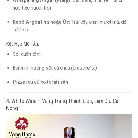
Whispering Angel (Pháp):
Cân bằng, tinh tế – thích
hợp tiệc ngoài trời
Rosé Argentina hoặc Úc:
Trái cây chín, mượt mà, dễ
kết hợp
Kết Hợp Món Ăn:
Gỏi cuốn tôm
Bánh mì nướng sốt cà chua (bruschetta)
Pizza rau củ hoặc hải sản
4. White Wine – Vang Trắng Thanh Lịch, Làm Dịu Cái
Nóng