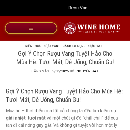
Bỏ
Rượu Vang Wine Home
qua
nội
dung
KIẾN THỨC RƯỢU VANG
,
CÁCH SỬ DỤNG RƯỢU VANG
Gợi Ý Chọn Rượu Vang Tuyệt Hảo Cho
Mùa Hè: Tươi Mát, Dễ Uống, Chuẩn Gu!
ĐĂNG VÀO
05/05/2025
BỞI
NGUYỄN ĐẠT
Gợi Ý Chọn Rượu Vang Tuyệt Hảo Cho Mùa Hè:
Tươi Mát, Dễ Uống, Chuẩn Gu!
Mùa hè – thời điểm mà tất cả chúng ta đều tìm kiếm sự
giải nhiệt
,
tươi mát
và một chút gì đó “chill chill” để xua
tan đi cái nóng gay gắt. Và không gì tuyệt vời hơn một ly