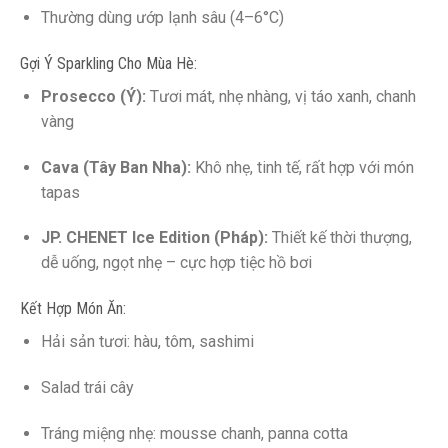
Thường dùng ướp lạnh sâu (4–6°C)
Gợi Ý Sparkling Cho Mùa Hè:
Prosecco (Ý):
Tươi mát, nhẹ nhàng, vị táo xanh, chanh
vàng
Cava (Tây Ban Nha):
Khô nhẹ, tinh tế, rất hợp với món
tapas
JP. CHENET Ice Edition (Pháp):
Thiết kế thời thượng,
dễ uống, ngọt nhẹ – cực hợp tiệc hồ bơi
Kết Hợp Món Ăn:
Hải sản tươi: hàu, tôm, sashimi
Salad trái cây
Tráng miệng nhẹ: mousse chanh, panna cotta