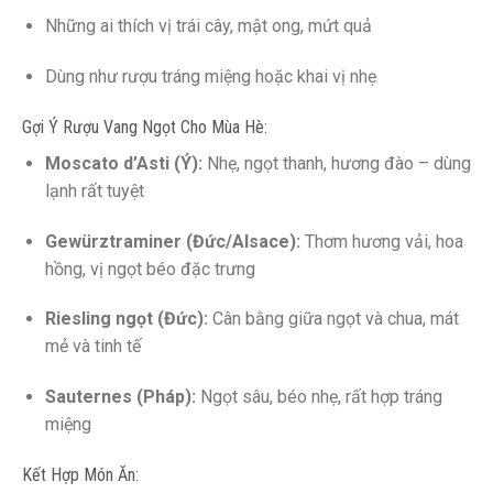
Những ai thích vị trái cây, mật ong, mứt quả
Dùng như rượu tráng miệng hoặc khai vị nhẹ
Gợi Ý Rượu Vang Ngọt Cho Mùa Hè:
Moscato d’Asti (Ý):
Nhẹ, ngọt thanh, hương đào – dùng
lạnh rất tuyệt
Gewürztraminer (Đức/Alsace):
Thơm hương vải, hoa
hồng, vị ngọt béo đặc trưng
Riesling ngọt (Đức):
Cân bằng giữa ngọt và chua, mát
mẻ và tinh tế
Sauternes (Pháp):
Ngọt sâu, béo nhẹ, rất hợp tráng
miệng
Kết Hợp Món Ăn: