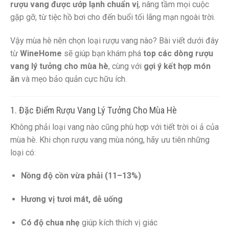
rượu vang được ướp lạnh chuẩn vị
, nâng tầm mọi cuộc
gặp gỡ, từ tiệc hồ bơi cho đến buổi tối lãng mạn ngoài trời.
Vậy mùa hè nên chọn loại rượu vang nào? Bài viết dưới đây
từ
WineHome
sẽ giúp bạn khám phá
top các dòng rượu
vang lý tưởng cho mùa hè
, cùng với
gợi ý kết hợp món
ăn
và mẹo bảo quản cực hữu ích.
1. Đặc Điểm Rượu Vang Lý Tưởng Cho Mùa Hè
Không phải loại vang nào cũng phù hợp với tiết trời oi ả của
mùa hè. Khi chọn rượu vang mùa nóng, hãy ưu tiên những
loại có:
Nồng độ cồn vừa phải (11–13%)
Hương vị tươi mát, dễ uống
Có độ chua nhẹ
giúp kích thích vị giác