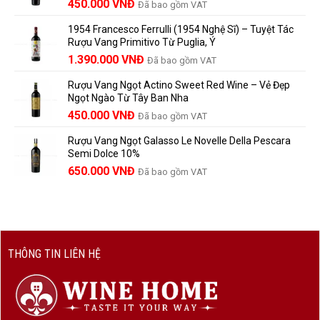
Giá
Giá
450.000
VNĐ
Đã bao gồm VAT
780.000 VNĐ.
Và
người
gốc
hiện
Trưởng
yêu
1954 Francesco Ferrulli (1954 Nghệ Sĩ) – Tuyệt Tác
Thành
là:
tại
vang
Rượu Vang Primitivo Từ Puglia, Ý
nên
495.000 VNĐ.
là:
Giá
Giá
biết
1.390.000
VNĐ
Đã bao gồm VAT
450.000 VNĐ.
gốc
hiện
Rượu Vang Ngọt Actino Sweet Red Wine – Vẻ Đẹp
là:
tại
Ngọt Ngào Từ Tây Ban Nha
1.529.000 VNĐ.
là:
450.000
VNĐ
Đã bao gồm VAT
1.390.000 VNĐ.
Rượu Vang Ngọt Galasso Le Novelle Della Pescara
Semi Dolce 10%
650.000
VNĐ
Đã bao gồm VAT
THÔNG TIN LIÊN HỆ