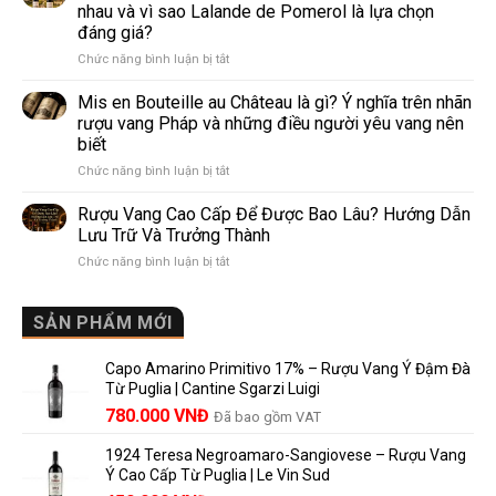
Sparkling
phổ
nhau và vì sao Lalande de Pomerol là lựa chọn
Wine
biến
đáng giá?
Khác
nhất
ở
Chức năng bình luận bị tắt
Nhau
thế
Pomerol
Như
giới
và
Thế
Mis en Bouteille au Château là gì? Ý nghĩa trên nhãn
Lalande
Nào?
rượu vang Pháp và những điều người yêu vang nên
de
10
biết
Pomerol:
Điểm
ở
Chức năng bình luận bị tắt
Điểm
So
Mis
giống,
Sánh
en
khác
Dễ
Rượu Vang Cao Cấp Để Được Bao Lâu? Hướng Dẫn
Bouteille
nhau
Hiểu
Lưu Trữ Và Trưởng Thành
au
và
Cho
ở
Chức năng bình luận bị tắt
Château
vì
Người
Rượu
là
sao
Mới
Vang
gì?
Lalande
Cao
SẢN PHẨM MỚI
Ý
de
Cấp
nghĩa
Pomerol
Để
trên
là
Capo Amarino Primitivo 17% – Rượu Vang Ý Đậm Đà
Được
nhãn
lựa
Từ Puglia | Cantine Sgarzi Luigi
Bao
rượu
chọn
Giá
Giá
Lâu?
780.000
VNĐ
vang
Đã bao gồm VAT
đáng
Hướng
Pháp
gốc
hiện
giá?
Dẫn
và
1924 Teresa Negroamaro-Sangiovese – Rượu Vang
là:
tại
Lưu
những
Ý Cao Cấp Từ Puglia | Le Vin Sud
858.000 VNĐ.
là:
Trữ
điều