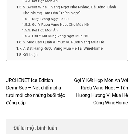
Kết Hợp Món Ăn:
5. Sweet Wine – Vang Ngọt Nhẹ Nhàng, Dễ Uống, Dành
Cho Những Tâm Hồn “Thích Ngọt”
Rượu Vang Ngọt Là Gì?
Gợi Ý Rượu Vang Ngọt Cho Mùa Hè:
Kết Hợp Món Ăn:
Lưu Ý Khi Dùng Vang Ngọt Mùa Hè:
6. Mẹo Bảo Quản & Phục Vụ Rượu Vang Mùa Hè
7. Đặt Hàng Rượu Vang Mùa Hè Tại WineHome
Kết Luận
JP.CHENET Ice Edition
Gợi Ý Kết Hợp Món Ăn Với
Demi-Sec – Nét chấm phá
Rượu Vang Ngọt – Tận
tươi mới cho những buổi tiệc
Hưởng Hương Vị Mùa Hè
đẳng cấp
Cùng WineHome
Để lại một bình luận