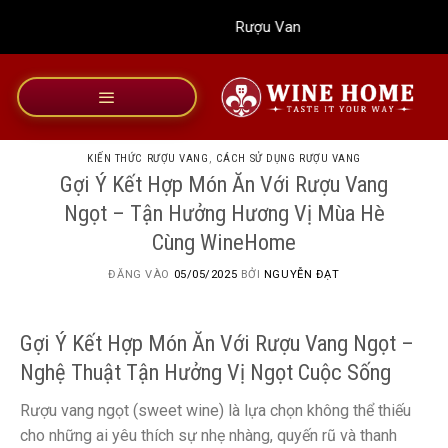
Bỏ
Rượu Vang Wine Home
qua
nội
dung
KIẾN THỨC RƯỢU VANG
,
CÁCH SỬ DỤNG RƯỢU VANG
Gợi Ý Kết Hợp Món Ăn Với Rượu Vang
Ngọt – Tận Hưởng Hương Vị Mùa Hè
Cùng WineHome
ĐĂNG VÀO
05/05/2025
BỞI
NGUYỄN ĐẠT
Gợi Ý Kết Hợp Món Ăn Với Rượu Vang Ngọt –
Nghệ Thuật Tận Hưởng Vị Ngọt Cuộc Sống
Rượu vang ngọt (sweet wine) là lựa chọn không thể thiếu
cho những ai yêu thích sự nhẹ nhàng, quyến rũ và thanh