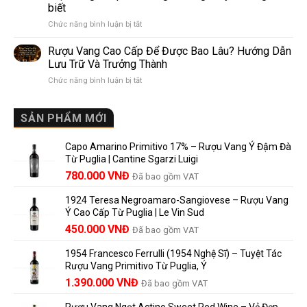
de
10
biết
Pomerol:
Điểm
ở
Chức năng bình luận bị tắt
Điểm
So
Mis
giống,
Sánh
en
khác
Dễ
Rượu Vang Cao Cấp Để Được Bao Lâu? Hướng Dẫn
Bouteille
nhau
Hiểu
Lưu Trữ Và Trưởng Thành
au
và
Cho
ở
Chức năng bình luận bị tắt
Château
vì
Người
Rượu
là
sao
Mới
Vang
gì?
Lalande
Cao
SẢN PHẨM MỚI
Ý
de
Cấp
nghĩa
Pomerol
Để
trên
là
Capo Amarino Primitivo 17% – Rượu Vang Ý Đậm Đà
Được
nhãn
lựa
Từ Puglia | Cantine Sgarzi Luigi
Bao
rượu
chọn
Giá
Giá
Lâu?
780.000
VNĐ
vang
Đã bao gồm VAT
đáng
Hướng
Pháp
gốc
hiện
giá?
Dẫn
và
1924 Teresa Negroamaro-Sangiovese – Rượu Vang
là:
tại
Lưu
những
Ý Cao Cấp Từ Puglia | Le Vin Sud
858.000 VNĐ.
là:
Trữ
điều
Giá
Giá
450.000
VNĐ
Đã bao gồm VAT
780.000 VNĐ.
Và
người
gốc
hiện
Trưởng
yêu
1954 Francesco Ferrulli (1954 Nghệ Sĩ) – Tuyệt Tác
Thành
là:
tại
vang
Rượu Vang Primitivo Từ Puglia, Ý
nên
495.000 VNĐ.
là:
Giá
Giá
biết
1.390.000
VNĐ
Đã bao gồm VAT
450.000 VNĐ.
gốc
hiện
Rượu Vang Ngọt Actino Sweet Red Wine – Vẻ Đẹp