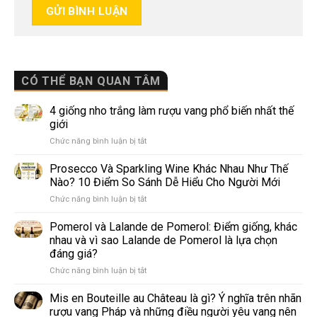
CÓ THỂ BẠN QUAN TÂM
4 giống nho trắng làm rượu vang phổ biến nhất thế
giới
ở
Chức năng bình luận bị tắt
4
giống
Prosecco Và Sparkling Wine Khác Nhau Như Thế
nho
Nào? 10 Điểm So Sánh Dễ Hiểu Cho Người Mới
trắng
ở
Chức năng bình luận bị tắt
làm
Prosecco
rượu
Và
Pomerol và Lalande de Pomerol: Điểm giống, khác
vang
Sparkling
phổ
nhau và vì sao Lalande de Pomerol là lựa chọn
Wine
biến
đáng giá?
Khác
nhất
ở
Chức năng bình luận bị tắt
Nhau
thế
Pomerol
Như
giới
và
Thế
Mis en Bouteille au Château là gì? Ý nghĩa trên nhãn
Lalande
Nào?
rượu vang Pháp và những điều người yêu vang nên