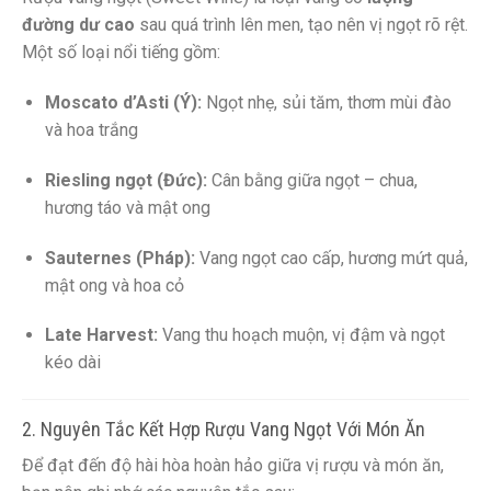
đường dư cao
sau quá trình lên men, tạo nên vị ngọt rõ rệt.
Một số loại nổi tiếng gồm:
Moscato d’Asti (Ý):
Ngọt nhẹ, sủi tăm, thơm mùi đào
và hoa trắng
Riesling ngọt (Đức):
Cân bằng giữa ngọt – chua,
hương táo và mật ong
Sauternes (Pháp):
Vang ngọt cao cấp, hương mứt quả,
mật ong và hoa cỏ
Late Harvest:
Vang thu hoạch muộn, vị đậm và ngọt
kéo dài
2. Nguyên Tắc Kết Hợp Rượu Vang Ngọt Với Món Ăn
Để đạt đến độ hài hòa hoàn hảo giữa vị rượu và món ăn,