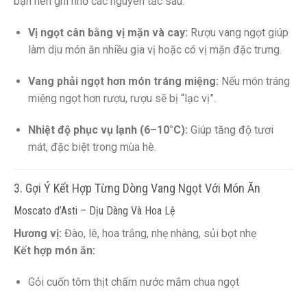
bạn nên ghi nhớ các nguyên tắc sau:
Vị ngọt cân bằng vị mặn và cay:
Rượu vang ngọt giúp
làm dịu món ăn nhiều gia vị hoặc có vị mặn đặc trưng.
Vang phải ngọt hơn món tráng miệng:
Nếu món tráng
miệng ngọt hơn rượu, rượu sẽ bị “lạc vị”.
Nhiệt độ phục vụ lạnh (6–10°C):
Giúp tăng độ tươi
mát, đặc biệt trong mùa hè.
3. Gợi Ý Kết Hợp Từng Dòng Vang Ngọt Với Món Ăn
Moscato d’Asti – Dịu Dàng Và Hoa Lệ
Hương vị:
Đào, lê, hoa trắng, nhẹ nhàng, sủi bọt nhẹ
Kết hợp món ăn:
Gỏi cuốn tôm thịt chấm nước mắm chua ngọt