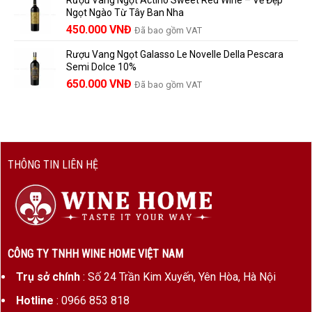
là:
tại
Ngọt Ngào Từ Tây Ban Nha
1.529.000 VNĐ.
là:
450.000
VNĐ
Đã bao gồm VAT
1.390.000 VNĐ.
Rượu Vang Ngọt Galasso Le Novelle Della Pescara
Semi Dolce 10%
650.000
VNĐ
Đã bao gồm VAT
THÔNG TIN LIÊN HỆ
CÔNG TY TNHH WINE HOME VIỆT NAM
Trụ sở chính
: Số 24 Trần Kim Xuyến, Yên Hòa, Hà Nội
Hotline
: 0966 853 818