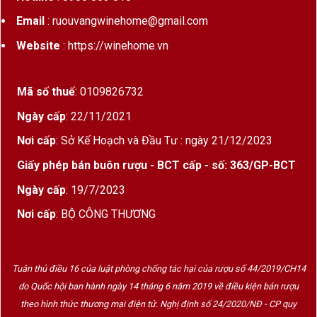
Email
: ruouvangwinehome@gmail.com
Vùng sản xuất và nguyên liệu nho
Website
: https://winehome.vn
JP.Chenet thu hoạch nho từ những vùng trồng nổi tiếng nhất
nước Pháp như:
Mã số thuế
: 0109826732
Languedoc-Roussillon:
Vùng đất nắng ấm cho trái nho
Ngày cấp
: 22/11/2021
chín mọng, hương vị đậm đà.
Nơi cấp
: Sở Kế Hoạch và Đầu Tư : ngày 21/12/2023
Gascony:
Lý tưởng cho các giống nho trắng tươi mát, thơm
Giấy phép bán buôn rượu - BCT cấp - số: 363/GP-BCT
hương hoa quả.
Ngày cấp
: 19/7/2023
Pays d’Oc IGP:
Một trong những vùng vang sáng tạo và cởi
Nơi cấp
: BỘ CÔNG THƯƠNG
mở nhất tại miền Nam nước Pháp.
Các giống nho phổ biến:
Cabernet Sauvignon, Merlot,
Syrah, Chardonnay, Colombard, Sauvignon Blanc
…
Tuân thủ điều 16 của luật phòng chống tác hại của rượu số 44/2019/CH14
do Quốc hội ban hành ngày 14 tháng 6 năm 2019 về điều kiện bán rượu
theo hình thức thương mại điện tử. Nghị định số 24/2020/NĐ - CP quy