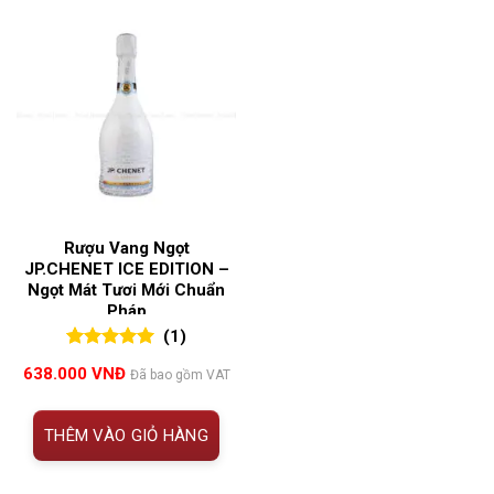
Rượu Vang Ngọt
JP.CHENET ICE EDITION –
Ngọt Mát Tươi Mới Chuẩn
Pháp
(1)
5.00
1
trên 5
638.000
VNĐ
Đã bao gồm VAT
đánh giá
THÊM VÀO GIỎ HÀNG