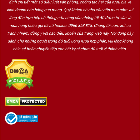
định chi tiết một số điều luật văn phòng, chống tác hại của rượu bia về
kinh doanh bán hàng qua mạng. Quý khách có nhu cầu cần mua sắm vui
lòng đến trực tiếp hệ thống cửa hàng của chúng tôi để được tư vấn và
mua hàng hoặc gọi tới số hotline: 0966 853 818. Chúng tôi cam kết có
trách nhiệm, đồng ý với các điều khoản của trang web này. Nội dung này
dành cho những người trong độ tuổi uống rượu hợp pháp, vui lòng không
chia sẻ hoặc chuyển tiếp cho bất kỳ ai chưa đủ tuổi vị thành niên.
Gian hàng JP.Chenet
Những thành tựu nổi bật của JP.Chenet
Thương hiệu
vang Pháp xuất khẩu số 1 toàn cầu
.
Có mặt ở hơn
160 quốc gia
.
Đạt nhiều huy chương tại các cuộc thi vang quốc tế như
Mundus Vini, Berliner Wein Trophy.