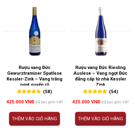
Rượu vang Đức
Rượu vang Đức Riesling
Gewurztraminer Spatlese
Auslese – Vang ngọt Đức
Kessler-Zink – Vang trắng
đẳng cấp từ nhà Kessler
ngọt quyến rũ
Zink
(58)
(54)
5.00
58
trên 5
5.00
54
trên 5
425.000
VNĐ
425.000
VNĐ
Đã bao gồm VAT
Đã bao gồm VAT
đánh giá
đánh giá
THÊM VÀO GIỎ HÀNG
THÊM VÀO GIỎ HÀNG