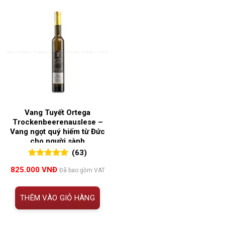
Vang Tuyết Ortega
Trockenbeerenauslese –
Vang ngọt quý hiếm từ Đức
cho người sành
(63)
5.00
63
trên 5
825.000
VNĐ
Đã bao gồm VAT
đánh giá
THÊM VÀO GIỎ HÀNG