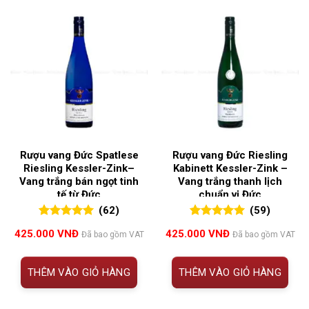
Rượu vang Đức Spatlese
Rượu vang Đức Riesling
Riesling Kessler-Zink–
Kabinett Kessler-Zink –
Vang trắng bán ngọt tinh
Vang trắng thanh lịch
tế từ Đức
chuẩn vị Đức
(62)
(59)
5.00
62
trên 5
5.00
59
trên 5
425.000
VNĐ
425.000
VNĐ
Đã bao gồm VAT
Đã bao gồm VAT
đánh giá
đánh giá
THÊM VÀO GIỎ HÀNG
THÊM VÀO GIỎ HÀNG