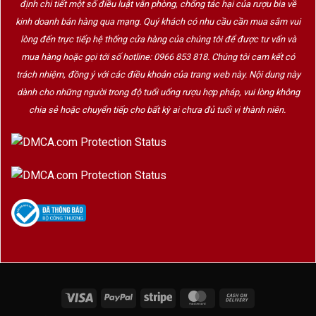
định chi tiết một số điều luật văn phòng, chống tác hại của rượu bia về
2. Vị trí địa lý và lợi thế vùng Rheinhessen
kinh doanh bán hàng qua mạng. Quý khách có nhu cầu cần mua sắm vui
Rheinhessen là vùng trồng nho lớn nhất nước Đức, nằm dọc
lòng đến trực tiếp hệ thống cửa hàng của chúng tôi để được tư vấn và
theo sông Rhein, sở hữu khí hậu ôn hòa và đất đai màu mỡ –
mua hàng hoặc gọi tới số hotline: 0966 853 818. Chúng tôi cam kết có
điều kiện lý tưởng để trồng nho trắng như
Riesling
,
Silvaner
,
Gewürztraminer
cũng như các giống đỏ như
trách nhiệm, đồng ý với các điều khoản của trang web này. Nội dung này
Dornfelder
,
Spätburgunder
.
dành cho những người trong độ tuổi uống rượu hợp pháp, vui lòng không
chia sẻ hoặc chuyển tiếp cho bất kỳ ai chưa đủ tuổi vị thành niên.
Visa
PayPal
Stripe
MasterCard
Cash
Vùng làm rượu vang Rheinhessen
On