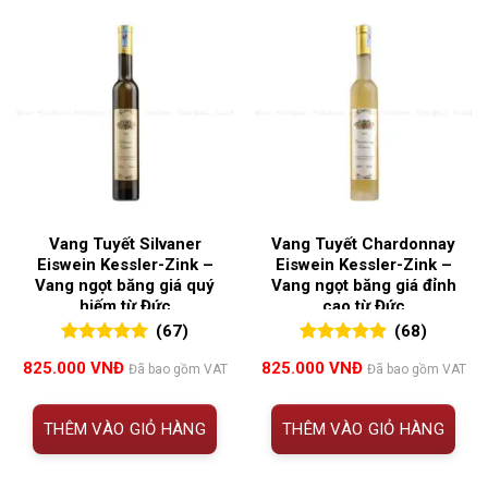
Vang Tuyết Silvaner
Vang Tuyết Chardonnay
Eiswein Kessler-Zink –
Eiswein Kessler-Zink –
Vang ngọt băng giá quý
Vang ngọt băng giá đỉnh
hiếm từ Đức
cao từ Đức
(67)
(68)
5.00
67
trên 5
5.00
68
trên 5
825.000
VNĐ
825.000
VNĐ
Đã bao gồm VAT
Đã bao gồm VAT
đánh giá
đánh giá
THÊM VÀO GIỎ HÀNG
THÊM VÀO GIỎ HÀNG