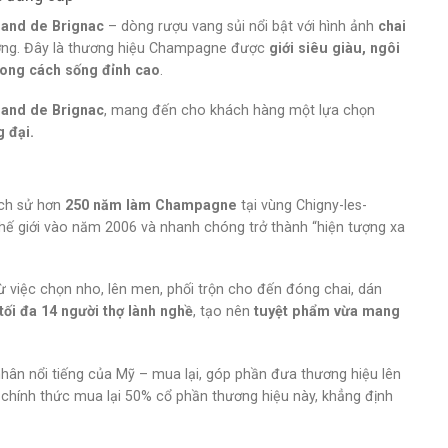
and de Brignac
– dòng rượu vang sủi nổi bật với hình ảnh
chai
ợng. Đây là thương hiệu Champagne được
giới siêu giàu, ngôi
hong cách sống đỉnh cao
.
nd de Brignac
, mang đến cho khách hàng một lựa chọn
g đại.
lịch sử hơn
250 năm làm Champagne
tại vùng Chigny-les-
hế giới vào năm 2006 và nhanh chóng trở thành “hiện tượng xa
ừ việc chọn nho, lên men, phối trộn cho đến đóng chai, dán
tối đa 14 người thợ lành nghề
, tạo nên
tuyệt phẩm vừa mang
hân nổi tiếng của Mỹ – mua lại, góp phần đưa thương hiệu lên
 chính thức mua lại 50% cổ phần thương hiệu này, khẳng định