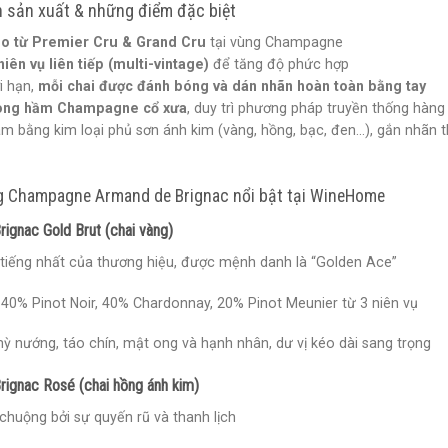
nh sản xuất & những điểm đặc biệt
ho từ Premier Cru & Grand Cru
tại vùng Champagne
niên vụ liên tiếp (multi-vintage)
để tăng độ phức hợp
i hạn,
mỗi chai được đánh bóng và dán nhãn hoàn toàn bằng tay
ong hầm Champagne cổ xưa
, duy trì phương pháp truyền thống hàn
m bằng kim loại phủ sơn ánh kim (vàng, hồng, bạc, đen…), gắn nhãn th
g Champagne Armand de Brignac nổi bật tại WineHome
ignac Gold Brut (chai vàng)
 tiếng nhất của thương hiệu, được mệnh danh là “Golden Ace”
 40% Pinot Noir, 40% Chardonnay, 20% Pinot Meunier từ 3 niên vụ
ỳ nướng, táo chín, mật ong và hạnh nhân, dư vị kéo dài sang trọng
ignac Rosé (chai hồng ánh kim)
huộng bởi sự quyến rũ và thanh lịch