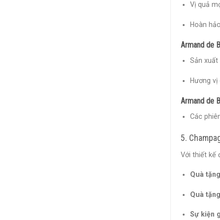
Vị quả mọ
Hoàn hảo 
Armand de Br
Sản xuất 
Hương vị
Armand de Br
Các phiê
5. Champag
Với thiết k
Quà tặng
Quà tặng
Sự kiện 