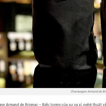
Champagne Armand de Br
ne Armand de Brignac – Biểu tượng của sự xa xỉ, nghệ thuật v