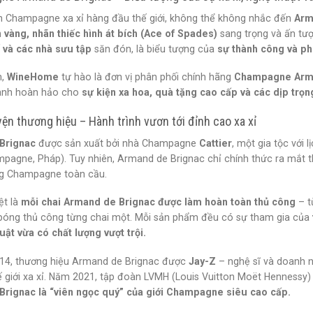
n Champagne xa xỉ hàng đầu thế giới, không thể không nhắc đến
Arm
h vàng, nhãn thiếc hình át bích (Ace of Spades)
sang trọng và ấn tư
 và các nhà sưu tập
săn đón, là biểu tượng của
sự thành công và p
m,
WineHome
tự hào là đơn vị phân phối chính hãng
Champagne Arma
anh hoàn hảo cho
sự kiện xa hoa, quà tặng cao cấp và các dịp trọn
ện thương hiệu – Hành trình vươn tới đỉnh cao xa xỉ
Brignac
được sản xuất bởi nhà Champagne
Cattier
, một gia tộc với 
pagne, Pháp). Tuy nhiên, Armand de Brignac chỉ chính thức ra mắt t
àng Champagne toàn cầu.
ệt là
mỗi chai Armand de Brignac được làm hoàn toàn thủ công
– t
bóng thủ công từng chai một. Mỗi sản phẩm đều có sự tham gia của
uật vừa có chất lượng vượt trội.
14, thương hiệu Armand de Brignac được
Jay-Z
– nghệ sĩ và doanh n
ế giới xa xỉ. Năm 2021, tập đoàn LVMH (Louis Vuitton Moët Hennessy)
rignac là “viên ngọc quý” của giới Champagne siêu cao cấp.