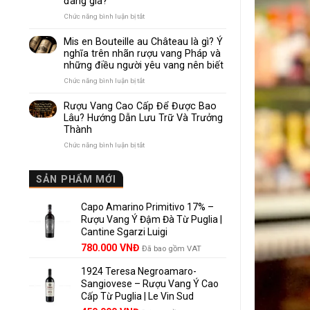
đáng giá?
Nhau
Như
ở
Chức năng bình luận bị tắt
Thế
Pomerol
Nào?
và
Mis en Bouteille au Château là gì? Ý
10
Lalande
nghĩa trên nhãn rượu vang Pháp và
Điểm
de
những điều người yêu vang nên biết
So
Pomerol:
Sánh
Điểm
ở
Chức năng bình luận bị tắt
Dễ
giống,
Mis
Hiểu
khác
en
Rượu Vang Cao Cấp Để Được Bao
Cho
nhau
Bouteille
Lâu? Hướng Dẫn Lưu Trữ Và Trưởng
Người
và
au
Mới
Thành
vì
Château
sao
là
ở
Chức năng bình luận bị tắt
Lalande
gì?
Rượu
de
Ý
Vang
Pomerol
nghĩa
Cao
SẢN PHẨM MỚI
là
trên
Cấp
lựa
nhãn
Để
chọn
rượu
Capo Amarino Primitivo 17% –
Được
đáng
vang
Bao
Rượu Vang Ý Đậm Đà Từ Puglia |
giá?
Pháp
Lâu?
Cantine Sgarzi Luigi
và
Hướng
Giá
Giá
những
780.000
VNĐ
Đã bao gồm VAT
Dẫn
điều
gốc
hiện
Lưu
người
Trữ
1924 Teresa Negroamaro-
là:
tại
yêu
Và
Sangiovese – Rượu Vang Ý Cao
858.000 VNĐ.
là:
vang
Trưởng
Cấp Từ Puglia | Le Vin Sud
780.000 VNĐ.
nên
Thành
biết