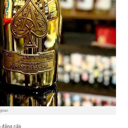
ignac
à đẳng cấp