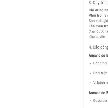
3. Quy trì
Chỉ dùng n
Phối trộn 3 
Sản xuất giớ
Lên men tr
Chai được là
độc quyền
4. Các dòn
Armand de Br
Dòng nổi
Phối trộn
Vị bánh m
Armand de Br
Được ưa c