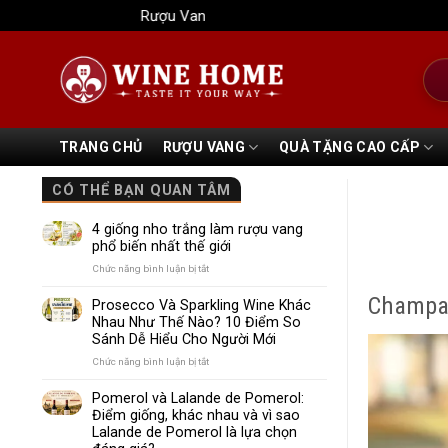
Bỏ
Rượu Vang Wine Home
qua
nội
Tìm
dung
kiếm
TRANG CHỦ
RƯỢU VANG
QUÀ TẶNG CAO CẤP
CÓ THỂ BẠN QUAN TÂM
4 giống nho trắng làm rượu vang
phổ biến nhất thế giới
ở
Chức năng bình luận bị tắt
4
Champag
giống
Prosecco Và Sparkling Wine Khác
nho
Nhau Như Thế Nào? 10 Điểm So
trắng
Sánh Dễ Hiểu Cho Người Mới
làm
rượu
ở
Chức năng bình luận bị tắt
vang
Prosecco
phổ
Và
Pomerol và Lalande de Pomerol:
biến
Sparkling
Điểm giống, khác nhau và vì sao
nhất
Wine
Lalande de Pomerol là lựa chọn
thế
Khác
giới