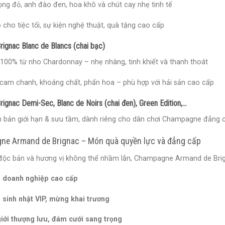
ng đỏ, anh đào đen, hoa khô và chút cay nhẹ tinh tế
cho tiệc tối, sự kiện nghệ thuật, quà tặng cao cấp
ignac Blanc de Blancs (chai bạc)
100% từ nho Chardonnay – nhẹ nhàng, tinh khiết và thanh thoát
 cam chanh, khoáng chất, phấn hoa – phù hợp với hải sản cao cấp
ignac Demi-Sec, Blanc de Noirs (chai đen), Green Edition,…
n bản giới hạn & sưu tầm, dành riêng cho dân chơi Champagne đẳng 
ne Armand de Brignac – Món quà quyền lực và đẳng cấp
ế độc bản và hương vị không thể nhầm lẫn, Champagne Armand de Brign
 doanh nghiệp cao cấp
 sinh nhật VIP, mừng khai trương
giới thượng lưu, đám cưới sang trọng