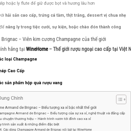
ulip hoặc ly flute để giữ được bọt và hương lâu hơn
với
hải sản cao cấp, trứng cá tầm, thịt trắng, dessert vị chua nhẹ
 để
nâng ly trong tiệc cưới, sự kiện, hoặc chào đón thành công
Brignac – Viên kim cương Champagne của thế giới
ính hãng tại
WineHome
– Thế giới rượu ngoại cao cấp tại Việt
ác loại Champagne
háp Cao Cấp
ác sản phẩm hộp quà rượu vang
Dung Chính
 Armand de Brignac – Biểu tượng xa xỉ bậc nhất thế giới
hampagne Armand de Brignac – Biểu tượng của sự xa xỉ, nghệ thuật và đẳng cấp
u chuyện thương hiệu – Hành trình vươn tới đỉnh cao xa xỉ
y trình sản xuất & những điểm đặc biệt
4. Các dòng Champagne Armand de Brignac nổi bật tại WineHome