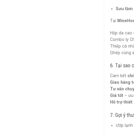
Sưu tầm 
Tại
WineHo
Hộp da cao
Combo ly C
Thiệp cá nh
Ghép cùng s
6. Tại sao
Cam kết
ch
Giao hàng 
Tư vấn chu
Giá tốt
– ưu 
Hỗ trợ thiế
7. Gợi ý t
Ướp lạnh