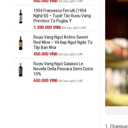
Giá
Giá
450.000
VNĐ
Đã bao gồm VAT
gốc
hiện
1954 Francesco Ferrulli (1954
là:
tại
Nghệ Sĩ) – Tuyệt Tác Rượu Vang
495.000 VNĐ.
là:
Primitivo Từ Puglia, Ý
450.000 VNĐ.
Giá
Giá
1.390.000
VNĐ
Đã bao gồm VAT
gốc
hiện
Rượu Vang Ngọt Actino Sweet
là:
tại
Red Wine – Vẻ Đẹp Ngọt Ngào Từ
1.529.000 VNĐ.
là:
Tây Ban Nha
1.390.000 VNĐ.
450.000
VNĐ
Đã bao gồm VAT
Rượu Vang Ngọt Galasso Le
Novelle Della Pescara Semi Dolce
10%
650.000
VNĐ
Đã bao gồm VAT
1. Champag