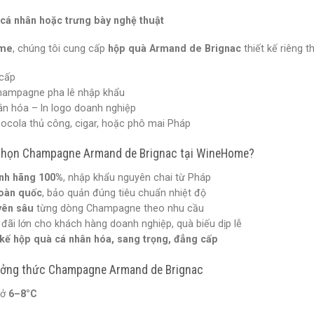
cá nhân hoặc trưng bày nghệ thuật
me
, chúng tôi cung cấp
hộp quà Armand de Brignac
thiết kế riêng 
 cấp
hampagne pha lê nhập khẩu
ân hóa – In logo doanh nghiệp
ocola thủ công, cigar, hoặc phô mai Pháp
 chọn Champagne Armand de Brignac tại WineHome?
ính hãng 100%
, nhập khẩu nguyên chai từ Pháp
toàn quốc
, bảo quản đúng tiêu chuẩn nhiệt độ
yên sâu
từng dòng Champagne theo nhu cầu
đãi lớn cho khách hàng doanh nghiệp, quà biếu dịp lễ
t kế hộp quà cá nhân hóa, sang trọng, đẳng cấp
hưởng thức Champagne Armand de Brignac
 ở
6–8°C