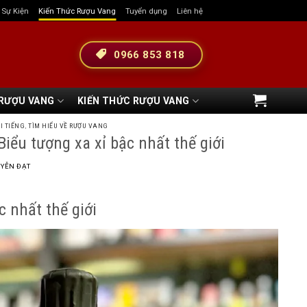
& Sự Kiện
Kiến Thức Rượu Vang
Tuyển dụng
Liên hệ
0966 853 818
 RƯỢU VANG
KIẾN THỨC RƯỢU VANG
I TIẾNG
,
TÌM HIỂU VỀ RƯỢU VANG
u tượng xa xỉ bậc nhất thế giới
YỄN ĐẠT
 nhất thế giới