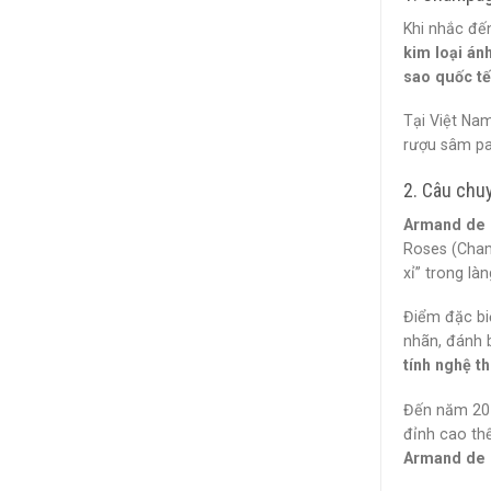
Khi nhắc đế
kim loại án
sao quốc tế
Tại Việt Na
rượu sâm p
2. Câu chuy
Armand de 
Roses (Cham
xỉ” trong l
Điểm đặc bi
nhãn, đánh 
tính nghệ th
Đến năm 20
đỉnh cao th
Armand de B