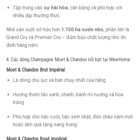
Tập trung vào
sự hài hòa
, cân bằng và phù hợp với
nhiều dịp thưởng thức
Nhà sản xuất sở hữu hơn
1.150 ha vườn nho
, phần lớn là
Grand Cru và Premier Cru – đảm bảo chất lượng nho ổn
định hàng năm.
4. Các dòng Champagne Moet & Chandon nổi bật tại WineHome
Moet & Chandon Brut Impérial
Là dòng chủ lực và bán chạy nhất của hãng
Hương thơm táo xanh, chanh, bánh mì nướng và hoa
trắng
Phù hợp cho tiệc cưới, tiệc sinh nhật, đón chào năm mới
hoặc làm quà tặng sang trọng
Moet & Chandon Rosé Impérial