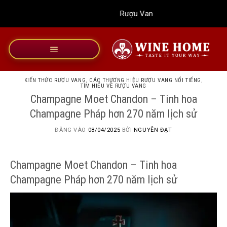
Bỏ
Rượu Vang Wine Home
qua
nội
dung
KIẾN THỨC RƯỢU VANG
,
CÁC THƯƠNG HIỆU RƯỢU VANG NỔI TIẾNG
,
TÌM HIỂU VỀ RƯỢU VANG
Champagne Moet Chandon – Tinh hoa
Champagne Pháp hơn 270 năm lịch sử
ĐĂNG VÀO
08/04/2025
BỞI
NGUYỄN ĐẠT
Champagne Moet Chandon – Tinh hoa
Champagne Pháp hơn 270 năm lịch sử