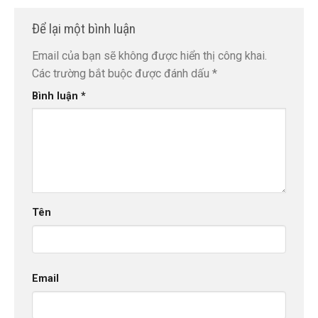
Để lại một bình luận
Email của bạn sẽ không được hiển thị công khai.
Các trường bắt buộc được đánh dấu
*
Bình luận
*
Tên
Email