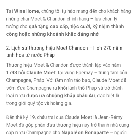
Tại
WineHome
, chúng tôi tự hào mang đến cho khách hàng
những chai Moet & Chandon chính hãng – lựa chọn lý
tưởng cho
quà tặng cao cấp, tiệc cưới, kỷ niệm thành
công hoặc những khoảnh khắc đáng nhớ
.
2. Lịch sử thương hiệu Moet Chandon – Hơn 270 năm
tinh hoa từ nước Pháp
Thương hiệu Moet & Chandon được thành lập vào năm
1743
bởi
Claude Moet
, tại vùng Épernay – trung tâm của
Champagne, Pháp. Với tầm nhìn táo bạo, Claude Moet đã
sớm đưa Champagne ra khỏi lãnh thổ Pháp và trở thành
loại rượu
được ưa chuộng khắp châu Âu
, đặc biệt là
trong giới quý tộc và hoàng gia.
Đến thế kỷ 19, cháu trai của Claude Moet là Jean-Rémy
Moet đã góp phần đưa thương hiệu này trở thành nhà cung
cấp rượu Champagne cho
Napoléon Bonaparte
– người