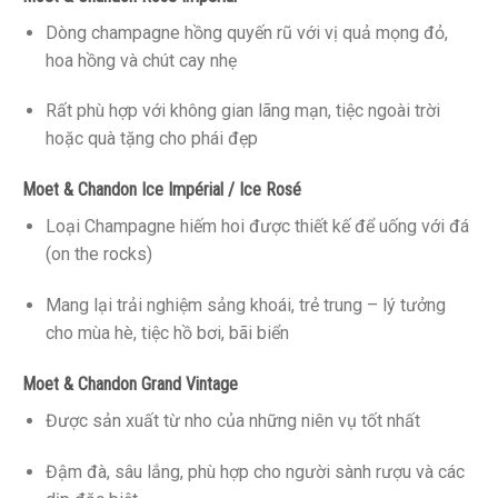
Dòng champagne hồng quyến rũ với vị quả mọng đỏ,
hoa hồng và chút cay nhẹ
Rất phù hợp với không gian lãng mạn, tiệc ngoài trời
hoặc quà tặng cho phái đẹp
Moet & Chandon Ice Impérial / Ice Rosé
Loại Champagne hiếm hoi được thiết kế để uống với đá
(on the rocks)
Mang lại trải nghiệm sảng khoái, trẻ trung – lý tưởng
cho mùa hè, tiệc hồ bơi, bãi biển
Moet & Chandon Grand Vintage
Được sản xuất từ nho của những niên vụ tốt nhất
Đậm đà, sâu lắng, phù hợp cho người sành rượu và các