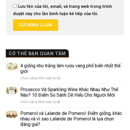
Lưu tên của tôi, email, và trang web trong trình
duyệt này cho lần bình luận kế tiếp của tôi.
CÓ THỂ BẠN QUAN TÂM
4 giống nho trắng làm rượu vang phổ biến nhất thế
giới
ở
Chức năng bình luận bị tắt
4
giống
Prosecco Và Sparkling Wine Khác Nhau Như Thế
nho
Nào? 10 Điểm So Sánh Dễ Hiểu Cho Người Mới
trắng
ở
Chức năng bình luận bị tắt
làm
Prosecco
rượu
Và
Pomerol và Lalande de Pomerol: Điểm giống, khác
vang
Sparkling
phổ
nhau và vì sao Lalande de Pomerol là lựa chọn
Wine
biến
đáng giá?
Khác
nhất