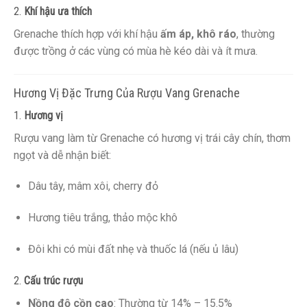
2.
Khí hậu ưa thích
Grenache thích hợp với khí hậu
ấm áp, khô ráo
, thường
được trồng ở các vùng có mùa hè kéo dài và ít mưa.
Hương Vị Đặc Trưng Của Rượu Vang Grenache
1.
Hương vị
Rượu vang làm từ Grenache có hương vị trái cây chín, thơm
ngọt và dễ nhận biết:
Dâu tây, mâm xôi, cherry đỏ
Hương tiêu trắng, thảo mộc khô
Đôi khi có mùi đất nhẹ và thuốc lá (nếu ủ lâu)
2.
Cấu trúc rượu
Nồng độ cồn cao
: Thường từ 14% – 15.5%