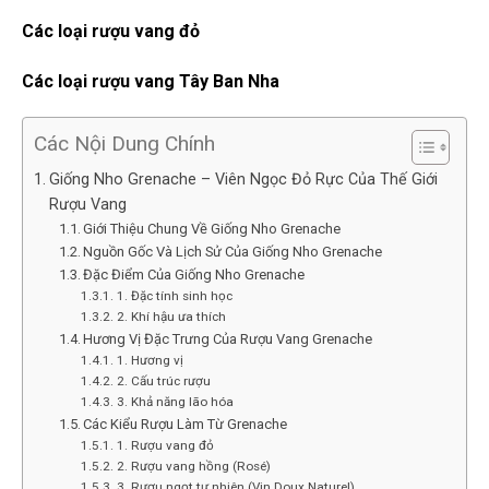
Các loại rượu vang đỏ
Các loại rượu vang Tây Ban Nha
Các Nội Dung Chính
Giống Nho Grenache – Viên Ngọc Đỏ Rực Của Thế Giới
Rượu Vang
Giới Thiệu Chung Về Giống Nho Grenache
Nguồn Gốc Và Lịch Sử Của Giống Nho Grenache
Đặc Điểm Của Giống Nho Grenache
1. Đặc tính sinh học
2. Khí hậu ưa thích
Hương Vị Đặc Trưng Của Rượu Vang Grenache
1. Hương vị
2. Cấu trúc rượu
3. Khả năng lão hóa
Các Kiểu Rượu Làm Từ Grenache
1. Rượu vang đỏ
2. Rượu vang hồng (Rosé)
3. Rượu ngọt tự nhiên (Vin Doux Naturel)