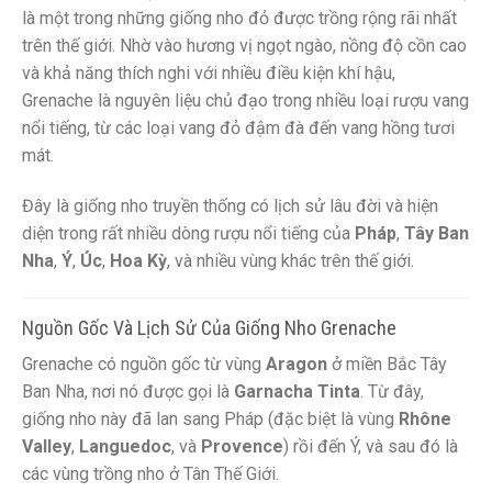
là một trong những giống nho đỏ được trồng rộng rãi nhất
trên thế giới. Nhờ vào hương vị ngọt ngào, nồng độ cồn cao
và khả năng thích nghi với nhiều điều kiện khí hậu,
Grenache là nguyên liệu chủ đạo trong nhiều loại rượu vang
nổi tiếng, từ các loại vang đỏ đậm đà đến vang hồng tươi
mát.
Đây là giống nho truyền thống có lịch sử lâu đời và hiện
diện trong rất nhiều dòng rượu nổi tiếng của
Pháp
,
Tây Ban
Nha
,
Ý
,
Úc
,
Hoa Kỳ
, và nhiều vùng khác trên thế giới.
Nguồn Gốc Và Lịch Sử Của Giống Nho Grenache
Grenache có nguồn gốc từ vùng
Aragon
ở miền Bắc Tây
Ban Nha, nơi nó được gọi là
Garnacha Tinta
. Từ đây,
giống nho này đã lan sang Pháp (đặc biệt là vùng
Rhône
Valley
,
Languedoc
, và
Provence
) rồi đến Ý, và sau đó là
các vùng trồng nho ở Tân Thế Giới.