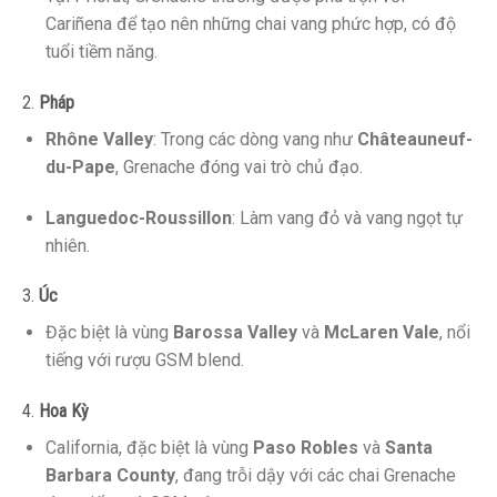
Cariñena để tạo nên những chai vang phức hợp, có độ
tuổi tiềm năng.
2.
Pháp
Rhône Valley
: Trong các dòng vang như
Châteauneuf-
du-Pape
, Grenache đóng vai trò chủ đạo.
Languedoc-Roussillon
: Làm vang đỏ và vang ngọt tự
nhiên.
3.
Úc
Đặc biệt là vùng
Barossa Valley
và
McLaren Vale
, nổi
tiếng với rượu GSM blend.
4.
Hoa Kỳ
California, đặc biệt là vùng
Paso Robles
và
Santa
Barbara County
, đang trỗi dậy với các chai Grenache