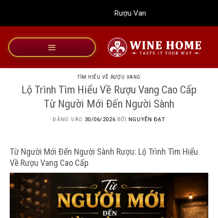
Bỏ
Rượu Vang Wine Home
qua
nội
dung
TÌM HIỂU VỀ RƯỢU VANG
Lộ Trình Tìm Hiểu Về Rượu Vang Cao Cấp
Từ Người Mới Đến Người Sành
ĐĂNG VÀO
30/06/2026
BỞI
NGUYỄN ĐẠT
Từ Người Mới Đến Người Sành Rượu: Lộ Trình Tìm Hiểu
Về Rượu Vang Cao Cấp