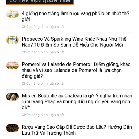
CÓ THỂ BẠN QUAN TÂM
4 giống nho trắng làm rượu vang phổ biến nhất thế
giới
ở
Chức năng bình luận bị tắt
4
giống
Prosecco Và Sparkling Wine Khác Nhau Như Thế
nho
Nào? 10 Điểm So Sánh Dễ Hiểu Cho Người Mới
trắng
ở
Chức năng bình luận bị tắt
làm
Prosecco
rượu
Và
Pomerol và Lalande de Pomerol: Điểm giống, khác
vang
Sparkling
phổ
nhau và vì sao Lalande de Pomerol là lựa chọn
Wine
biến
đáng giá?
Khác
nhất
ở
Chức năng bình luận bị tắt
Nhau
thế
Pomerol
Như
giới
và
Thế
Mis en Bouteille au Château là gì? Ý nghĩa trên nhãn
Lalande
Nào?
rượu vang Pháp và những điều người yêu vang nên
de
10
biết
Pomerol:
Điểm
ở
Chức năng bình luận bị tắt
Điểm
So
Mis
giống,
Sánh
en
khác
Dễ
Rượu Vang Cao Cấp Để Được Bao Lâu? Hướng Dẫn
Bouteille
nhau
Hiểu
Lưu Trữ Và Trưởng Thành
au
và
Cho