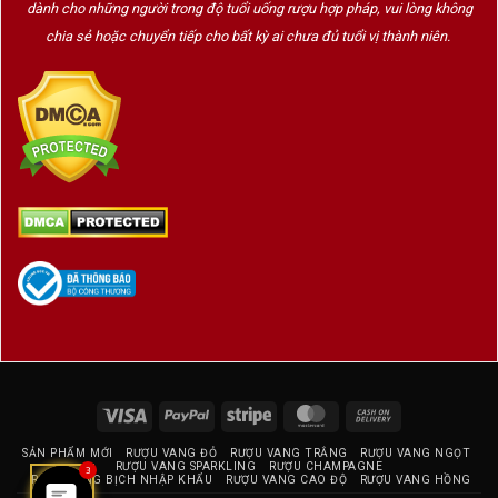
dành cho những người trong độ tuổi uống rượu hợp pháp, vui lòng không
chia sẻ hoặc chuyển tiếp cho bất kỳ ai chưa đủ tuổi vị thành niên.
Visa
PayPal
Stripe
MasterCard
Cash
On
SẢN PHẨM MỚI
RƯỢU VANG ĐỎ
RƯỢU VANG TRẮNG
RƯỢU VANG NGỌT
Delivery
RƯỢU VANG SPARKLING
RƯỢU CHAMPAGNE
3
RƯỢU VANG BỊCH NHẬP KHẨU
RƯỢU VANG CAO ĐỘ
RƯỢU VANG HỒNG