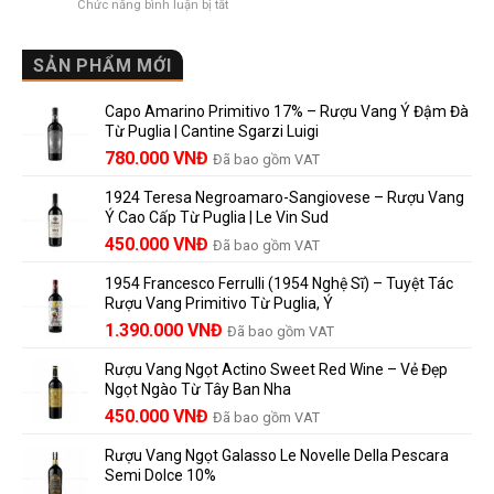
ở
Chức năng bình luận bị tắt
Château
vì
Người
Rượu
là
sao
Mới
Vang
gì?
Lalande
Cao
SẢN PHẨM MỚI
Ý
de
Cấp
nghĩa
Pomerol
Để
trên
là
Capo Amarino Primitivo 17% – Rượu Vang Ý Đậm Đà
Được
nhãn
lựa
Từ Puglia | Cantine Sgarzi Luigi
Bao
rượu
chọn
Giá
Giá
Lâu?
780.000
VNĐ
vang
Đã bao gồm VAT
đáng
Hướng
Pháp
gốc
hiện
giá?
Dẫn
và
1924 Teresa Negroamaro-Sangiovese – Rượu Vang
là:
tại
Lưu
những
Ý Cao Cấp Từ Puglia | Le Vin Sud
858.000 VNĐ.
là:
Trữ
điều
Giá
Giá
450.000
VNĐ
Đã bao gồm VAT
780.000 VNĐ.
Và
người
gốc
hiện
Trưởng
yêu
1954 Francesco Ferrulli (1954 Nghệ Sĩ) – Tuyệt Tác
Thành
là:
tại
vang
Rượu Vang Primitivo Từ Puglia, Ý
nên
495.000 VNĐ.
là:
Giá
Giá
biết
1.390.000
VNĐ
Đã bao gồm VAT
450.000 VNĐ.
gốc
hiện
Rượu Vang Ngọt Actino Sweet Red Wine – Vẻ Đẹp
là:
tại
Ngọt Ngào Từ Tây Ban Nha
1.529.000 VNĐ.
là:
450.000
VNĐ
Đã bao gồm VAT
1.390.000 VNĐ.
Rượu Vang Ngọt Galasso Le Novelle Della Pescara
Semi Dolce 10%