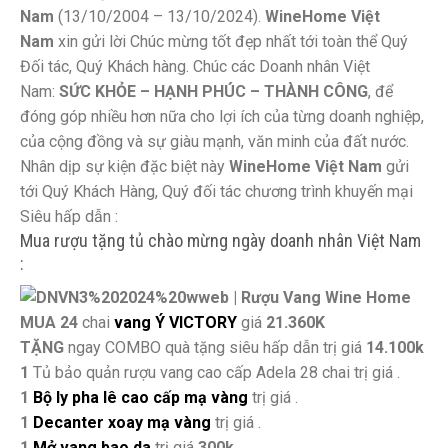
Nam
(13/10/2004 – 13/10/2024).
WineHome Việt
Nam
xin gửi lời Chúc mừng tốt đẹp nhất tới toàn thể Quý
Đối tác, Quý Khách hàng. Chúc các Doanh nhân Việt
Nam:
SỨC KHỎE – HẠNH PHÚC – THÀNH CÔNG
, để
đóng góp nhiều hơn nữa cho lợi ích của từng doanh nghiệp,
của cộng đồng và sự giàu mạnh, văn minh của đất nước.
Nhân dịp sự kiện đặc biệt này
WineHome Việt Nam
gửi
tới Quý Khách Hàng, Quý đối tác chương trình khuyến mại
Siêu hấp dẫn :
Mua rượu tặng tủ chào mừng ngày doanh nhân Việt Nam
:
MUA 24
chai
vang Ý VICTORY
giá
21.360K
TẶNG
ngay COMBO quà tặng siêu hấp dẫn trị giá
14.100k
1
Tủ bảo quản rượu vang cao cấp Adela 28 chai trị giá .
1
Bộ ly pha lê cao cấp mạ vàng
trị giá .
1
Decanter xoay mạ vàng
trị giá .
1
Mở vang bao da
trị giá
300k