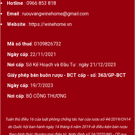
Hotline
: 0966 853 818
Email
: ruouvangwinehome@gmail.com
Website
: https://winehome.vn
Mã số thuế
: 0109826732
Ngày cấp
: 22/11/2021
Nơi cấp
: Sở Kế Hoạch và Đầu Tư : ngày 21/12/2023
Giấy phép bán buôn rượu - BCT cấp - số: 363/GP-BCT
Ngày cấp
: 19/7/2023
Nơi cấp
: BỘ CÔNG THƯƠNG
Tuân thủ điều 16 của luật phòng chống tác hại của rượu số 44/2019/CH14
do Quốc hội ban hành ngày 14 tháng 6 năm 2019 về điều kiện bán rượu
theo hình thức thương mại điện tử. Nghị định số 24/2020/NĐ - CP quy