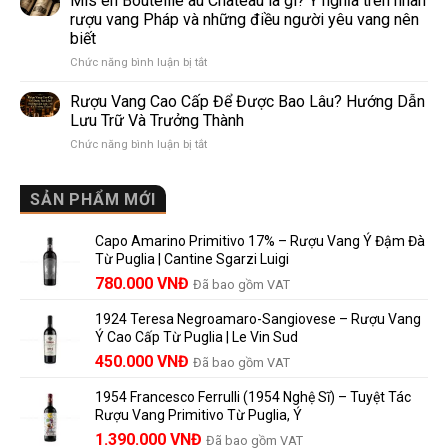
Mis en Bouteille au Château là gì? Ý nghĩa trên nhãn
Lalande
Nào?
rượu vang Pháp và những điều người yêu vang nên
de
10
biết
Pomerol:
Điểm
ở
Chức năng bình luận bị tắt
Điểm
So
Mis
giống,
Sánh
en
khác
Dễ
Rượu Vang Cao Cấp Để Được Bao Lâu? Hướng Dẫn
Bouteille
nhau
Hiểu
Lưu Trữ Và Trưởng Thành
au
và
Cho
ở
Chức năng bình luận bị tắt
Château
vì
Người
Rượu
là
sao
Mới
Vang
gì?
Lalande
Cao
SẢN PHẨM MỚI
Ý
de
Cấp
nghĩa
Pomerol
Để
trên
là
Capo Amarino Primitivo 17% – Rượu Vang Ý Đậm Đà
Được
nhãn
lựa
Từ Puglia | Cantine Sgarzi Luigi
Bao
rượu
chọn
Giá
Giá
Lâu?
780.000
VNĐ
vang
Đã bao gồm VAT
đáng
Hướng
Pháp
gốc
hiện
giá?
Dẫn
và
1924 Teresa Negroamaro-Sangiovese – Rượu Vang
là:
tại
Lưu
những
Ý Cao Cấp Từ Puglia | Le Vin Sud
858.000 VNĐ.
là:
Trữ
điều
Giá
Giá
450.000
VNĐ
Đã bao gồm VAT
780.000 VNĐ.
Và
người
gốc
hiện
Trưởng
yêu
1954 Francesco Ferrulli (1954 Nghệ Sĩ) – Tuyệt Tác
Thành
là:
tại
vang
Rượu Vang Primitivo Từ Puglia, Ý
nên
495.000 VNĐ.
là:
Giá
Giá
biết
1.390.000
VNĐ
Đã bao gồm VAT
450.000 VNĐ.