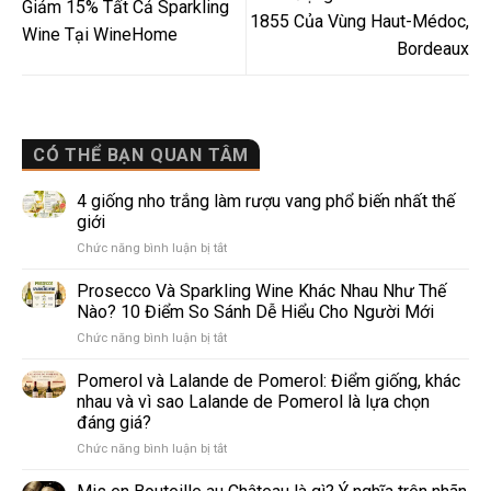
Giảm 15% Tất Cả Sparkling
1855 Của Vùng Haut-Médoc,
Wine Tại WineHome
Bordeaux
CÓ THỂ BẠN QUAN TÂM
4 giống nho trắng làm rượu vang phổ biến nhất thế
giới
ở
Chức năng bình luận bị tắt
4
giống
Prosecco Và Sparkling Wine Khác Nhau Như Thế
nho
Nào? 10 Điểm So Sánh Dễ Hiểu Cho Người Mới
trắng
ở
Chức năng bình luận bị tắt
làm
Prosecco
rượu
Và
Pomerol và Lalande de Pomerol: Điểm giống, khác
vang
Sparkling
phổ
nhau và vì sao Lalande de Pomerol là lựa chọn
Wine
biến
đáng giá?
Khác
nhất
ở
Chức năng bình luận bị tắt
Nhau
thế
Pomerol
Như
giới
và
Thế