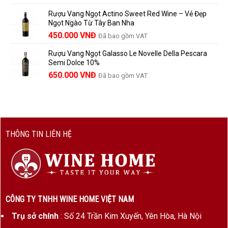
gốc
hiện
Rượu Vang Ngọt Actino Sweet Red Wine – Vẻ Đẹp
là:
tại
Ngọt Ngào Từ Tây Ban Nha
1.529.000 VNĐ.
là:
450.000
VNĐ
Đã bao gồm VAT
1.390.000 VNĐ.
Rượu Vang Ngọt Galasso Le Novelle Della Pescara
Semi Dolce 10%
650.000
VNĐ
Đã bao gồm VAT
THÔNG TIN LIÊN HỆ
CÔNG TY TNHH WINE HOME VIỆT NAM
Trụ sở chính
: Số 24 Trần Kim Xuyến, Yên Hòa, Hà Nội