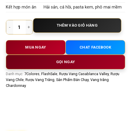
Kết hợp món ăn
Hải sản, cá hồi, pasta kem, phô mai mềm
7COLORES CHARDONNAY – Tinh Hoa Vang Trắng Casablanca Va
THÊM VÀO GIỎ HÀNG
MUA NGAY
CHAT FACEBOOK
GỌI NGAY
Danh mục:
7Colores
,
FlashSale
,
Rượu Vang Casablanca Valley
,
Rượu
Vang Chile
,
Rượu Vang Trắng
,
Sản Phẩm Bán Chạy
,
Vang trắng
Chardonnay