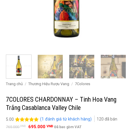
Trang chủ
/
Thương Hiệu Rượu Vang
/
7Colores
7COLORES CHARDONNAY – Tinh Hoa Vang
Trắng Casablanca Valley Chile
(
1
đánh giá từ khách hàng)
120
đã bán
5.00
Giá
Giá
5.00
1
trên 5
695.000
VNĐ
VNĐ
765.000
Đã bao gồm VAT
gốc
hiện
đánh giá