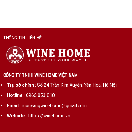
Khai vị sang trọng
Tiệc ngoài trời mùa hè
Quà tặng tinh tế cho người yêu vang trắng
THÔNG TIN LIÊN HỆ
Giới Thiệu Thương Hiệu 7COLORES
CÔNG TY TNHH WINE HOME VIỆT NAM
Trụ sở chính
: Số 24 Trần Kim Xuyến, Yên Hòa, Hà Nội
Hotline
: 0966 853 818
Email
: ruouvangwinehome@gmail.com
Website
: https://winehome.vn