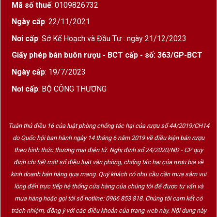
Mã số thuế
: 0109826732
Ngày cấp
: 22/11/2021
Nơi cấp
: Sở Kế Hoạch và Đầu Tư : ngày 21/12/2023
Khám Phá Thương Hiệu 7Colores
Giấy phép bán buôn rượu - BCT cấp - số: 363/GP-BCT
7Colores là thương hiệu rượu vang nổi tiếng đến
Ngày cấp
: 19/7/2023
từ Chile với phong cách hiện đại, trẻ trung và đậm
Nơi cấp
: BỘ CÔNG THƯƠNG
tính nghệ thuật.
Tên gọi “7Colores” được lấy cảm hứng từ loài
Tuân thủ điều 16 của luật phòng chống tác hại của rượu số 44/2019/CH14
chim nhiều màu sắc “Seven-colored Tanager”,
do Quốc hội ban hành ngày 14 tháng 6 năm 2019 về điều kiện bán rượu
tượng trưng cho:
theo hình thức thương mại điện tử. Nghị định số 24/2020/NĐ - CP quy
Sự sáng tạo
định chi tiết một số điều luật văn phòng, chống tác hại của rượu bia về
kinh doanh bán hàng qua mạng. Quý khách có nhu cầu cần mua sắm vui
Cảm xúc
lòng đến trực tiếp hệ thống cửa hàng của chúng tôi để được tư vấn và
Tự do
mua hàng hoặc gọi tới số hotline: 0966 853 818. Chúng tôi cam kết có
Cá tính trong nghệ thuật làm vang
trách nhiệm, đồng ý với các điều khoản của trang web này. Nội dung này