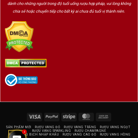
dành cho những người trong độ tuổi uống rượu hợp pháp, vui lòng không
Các dòng vang của thương hiệu luôn được đánh
chia sẻ hoặc chuyển tiếp cho bất kỳ ai chưa đủ tuổi vị thành niên.
giá cao nhờ:
Chất lượng ổn định
Thiết kế nổi bật
Hương vị dễ tiếp cận nhưng vẫn có chiều sâu
Trong đó, 7COLORES Chardonnay Gran Reserva là
một trong những dòng vang trắng được yêu thích
nhất của hãng.
Casablanca Valley – Thánh Địa Vang Trắng
Chile
Visa
PayPal
Stripe
MasterCard
Cash
On
Casablanca Valley là vùng sản xuất vang trắng nổi
SẢN PHẨM MỚI
RƯỢU VANG ĐỎ
RƯỢU VANG TRẮNG
RƯỢU VANG NGỌT
Delivery
tiếng hàng đầu Chile, đặc biệt với các giống nho:
RƯỢU VANG SPARKLING
RƯỢU CHAMPAGNE
3
RƯỢU VANG BỊCH NHẬP KHẨU
RƯỢU VANG CAO ĐỘ
RƯỢU VANG HỒNG