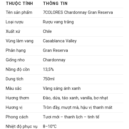
là:
tại
THUỘC TÍNH
THÔNG TIN
765.000 VNĐ.
là:
695.000 VNĐ.
Tên sản phẩm
7COLORES Chardonnay Gran Reserva
Loại rượu
Rượu vang trắng
Xuất xứ
Chile
Vùng làm vang
Casablanca Valley
Phân hạng
Gran Reserva
Giống nho
Chardonnay
Nồng độ cồn
13,5%
Dung tích
750ml
Màu sắc
Vàng sáng ánh xanh
Hương thơm
Đào, dứa, táo xanh, vanilla, bơ nhạt
Hương vị
Tròn đầy, mượt mà, hậu vị thanh mát
Phong cách
Tươi mới – thanh lịch – tinh tế
Nhiệt độ phục vụ
8–10°C