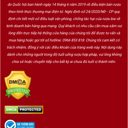
làm rượu Max Schubert tạo ra
Penfolds Grange
, một loại
do Quốc hội ban hành ngày 14 tháng 6 năm 2019 về điều kiện bán rượu
rượu vang đỏ cao cấp kết hợp giữa Shiraz và Cabernet
theo hình thức thương mại điện tử. Nghị định số 24/2020/NĐ - CP quy
Sauvignon, được ủ trong thùng gỗ sồi mới của Mỹ.
Grange
định chi tiết một số điều luật văn phòng, chống tác hại của rượu bia về
nhanh chóng trở thành biểu tượng của rượu vang Úc và được
kinh doanh bán hàng qua mạng. Quý khách có nhu cầu cần mua sắm vui
quốc tế công nhận.
lòng đến trực tiếp hệ thống cửa hàng của chúng tôi để được tư vấn và
Vườn nho và sản xuất rượu vang Penfolds
mua hàng hoặc gọi tới số hotline: 0966 853 818. Chúng tôi cam kết có
trách nhiệm, đồng ý với các điều khoản của trang web này. Nội dung này
dành cho những người trong độ tuổi uống rượu hợp pháp, vui lòng không
chia sẻ hoặc chuyển tiếp cho bất kỳ ai chưa đủ tuổi vị thành niên.