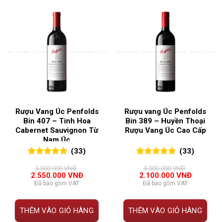
Rượu Vang Úc Penfolds
Rượu vang Úc Penfolds
Bin 407 – Tinh Hoa
Bin 389 – Huyền Thoại
Cabernet Sauvignon Từ
Rượu Vang Úc Cao Cấp
Nam Úc
(33)
(33)
5.00
33
trên 5
5.00
33
trên 5
3.500.000
VNĐ
3.000.000
VNĐ
đánh giá
đánh giá
Giá
Giá
Giá
Giá
2.550.000
VNĐ
2.100.000
VNĐ
gốc
hiện
gốc
hiện
Đã bao gồm VAT
Đã bao gồm VAT
là:
tại
là:
tại
3.500.000 VNĐ.
là:
3.000.000 VNĐ.
là:
2.550.000 VNĐ.
2.100.00
THÊM VÀO GIỎ HÀNG
THÊM VÀO GIỎ HÀNG