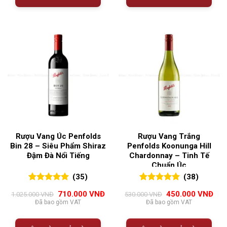
Rượu Vang Úc Penfolds
Rượu Vang Trắng
Bin 28 – Siêu Phẩm Shiraz
Penfolds Koonunga Hill
Đậm Đà Nổi Tiếng
Chardonnay – Tinh Tế
Chuẩn Úc
(35)
(38)
5.00
35
trên 5
5.00
38
trên 5
Giá
Giá
Giá
Giá
710.000
VNĐ
450.000
VNĐ
1.025.000
VNĐ
530.000
VNĐ
đánh giá
đánh giá
gốc
hiện
gốc
hiện
Đã bao gồm VAT
Đã bao gồm VAT
là:
tại
là:
tại
1.025.000 VNĐ.
là:
530.000 VNĐ.
là:
710.000 VNĐ.
450