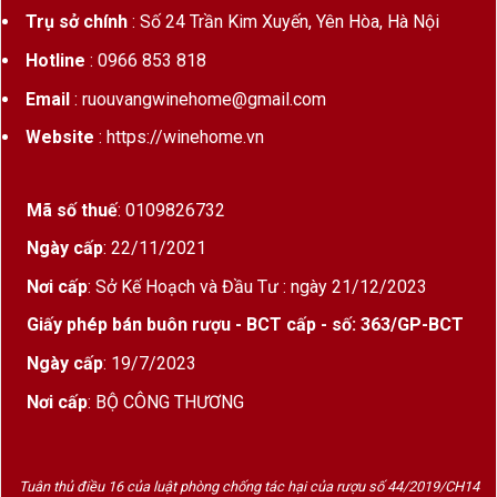
Trụ sở chính
: Số 24 Trần Kim Xuyến, Yên Hòa, Hà Nội
Hotline
: 0966 853 818
Email
: ruouvangwinehome@gmail.com
Website
: https://winehome.vn
Mã số thuế
: 0109826732
Ngày cấp
: 22/11/2021
Nhà máy sản xuất rượu Penfolds
Nơi cấp
: Sở Kế Hoạch và Đầu Tư : ngày 21/12/2023
Giấy phép bán buôn rượu - BCT cấp - số: 363/GP-BCT
Penfolds bắt đầu với việc sản xuất các loại rượu cường hóa
như sherry và port, phục vụ mục đích y học.
Sau khi
Ngày cấp
: 19/7/2023
Christopher qua đời, Mary Penfold tiếp tục điều hành và
Nơi cấp
: BỘ CÔNG THƯƠNG
phát triển nhà máy rượu, đưa Penfolds trở thành một trong
những nhà sản xuất rượu lớn nhất Nam Úc vào đầu thế kỷ 20.
Một bước ngoặt quan trọng là vào những năm 1950, khi nhà
Tuân thủ điều 16 của luật phòng chống tác hại của rượu số 44/2019/CH14