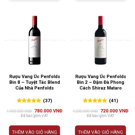
Rượu Vang Úc Penfolds
Rượu Vang Úc Penfolds
Bin 8 – Tuyệt Tác Blend
Bin 2 – Đậm Đà Phong
Của Nhà Penfolds
Cách Shiraz Mataro
(37)
(41)
5.00
37
trên 5
5.00
41
trên 5
Giá
Giá
Giá
Giá
780.000
VNĐ
720.000
VNĐ
1.300.000
VNĐ
1.200.000
VNĐ
đánh giá
đánh giá
gốc
hiện
gốc
hiệ
Đã bao gồm VAT
Đã bao gồm VAT
là:
tại
là:
tại
1.300.000 VNĐ.
là:
1.200.000 VNĐ.
là:
780.000 VNĐ.
720
THÊM VÀO GIỎ HÀNG
THÊM VÀO GIỎ HÀNG