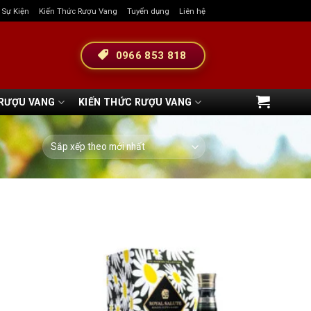
& Sự Kiện
Kiến Thức Rượu Vang
Tuyển dụng
Liên hệ
0966 853 818
 RƯỢU VANG
KIẾN THỨC RƯỢU VANG