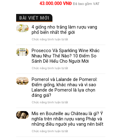
Được xếp
43.000.000
VNĐ
Đã bao gồm VAT
hạng
5.00
5 sao
BÀI VIẾT MỚI
4 giống nho trắng làm rượu vang
phổ biến nhất thế giới
ở
Chức năng bình luận bị tắt
4
giống
Prosecco Và Sparkling Wine Khác
nho
Nhau Như Thế Nào? 10 Điểm So
trắng
Sánh Dễ Hiểu Cho Người Mới
làm
rượu
ở
Chức năng bình luận bị tắt
vang
Prosecco
phổ
Và
Pomerol và Lalande de Pomerol:
biến
Sparkling
Điểm giống, khác nhau và vì sao
nhất
Wine
Lalande de Pomerol là lựa chọn
thế
Khác
đáng giá?
giới
Nhau
Như
ở
Chức năng bình luận bị tắt
Thế
Pomerol
Nào?
và
Mis en Bouteille au Château là gì? Ý
10
Lalande
nghĩa trên nhãn rượu vang Pháp và
Điểm
de
những điều người yêu vang nên biết
So
Pomerol:
Sánh
Điểm
ở
Chức năng bình luận bị tắt
Dễ
giống,
Mis
Hiểu