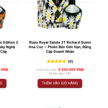
n Edition 2
Rượu Royal Salute 21 Richard Quinn
sky Nghệ
Hoa Cúc – Phiên Bản Giới Hạn, Đẳng
 Cấp
Cấp Doanh Nhân
(0)
0
0
trên 5
Giá
Giá
Giá
0
VNĐ
5.050.000
VNĐ
5.400.000
VNĐ
đánh giá
hiện
gốc
hiện
Đã bao gồm VAT
tại
là:
tại
VNĐ.
là:
5.400.000 VNĐ.
là:
NG
THÊM VÀO GIỎ HÀNG
5.050.000 VNĐ.
5.050.000 VNĐ.