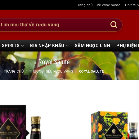
Trang chủ
Về Wine home
Tin tức 
:
SPIRITS
BIA NHẬP KHẨU
SÂM NGỌC LINH
PHỤ KIỆN
Royal Salute
TRANG CHỦ
/
THƯƠNG HIỆU RƯỢU VANG
/
ROYAL SALUTE