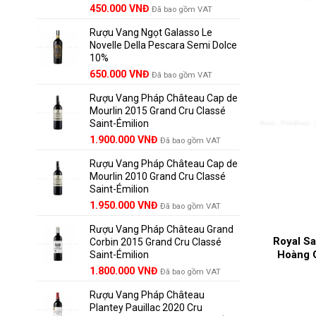
450.000
VNĐ
Đã bao gồm VAT
Rượu Vang Ngọt Galasso Le
Novelle Della Pescara Semi Dolce
10%
650.000
VNĐ
Đã bao gồm VAT
Rượu Vang Pháp Château Cap de
Mourlin 2015 Grand Cru Classé
Saint-Émilion
Giá
Giá
1.900.000
VNĐ
Đã bao gồm VAT
gốc
hiện
Rượu Vang Pháp Château Cap de
là:
tại
Mourlin 2010 Grand Cru Classé
2.800.000 VNĐ.
là:
Saint-Émilion
1.900.000 VNĐ.
Giá
Giá
1.950.000
VNĐ
Đã bao gồm VAT
gốc
hiện
Rượu Vang Pháp Château Grand
là:
tại
Royal S
Corbin 2015 Grand Cru Classé
2.950.000 VNĐ.
là:
Hoàng G
Saint-Émilion
1.950.000 VNĐ.
Giá
Giá
1.800.000
VNĐ
Đã bao gồm VAT
gốc
hiện
Rượu Vang Pháp Château
là:
tại
Plantey Pauillac 2020 Cru
2.500.000 VNĐ.
là: