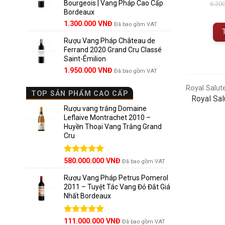
Bourgeois | Vang Pháp Cao Cấp
1.800.000 VNĐ.
6.20
Bordeaux
Giá
Giá
1.300.000
VNĐ
Đã bao gồm VAT
gốc
hiện
Rượu Vang Pháp Château de
là:
tại
Ferrand 2020 Grand Cru Classé
1.850.000 VNĐ.
là:
Saint-Émilion
1.300.000 VNĐ.
Giá
Giá
1.950.000
VNĐ
Đã bao gồm VAT
gốc
hiện
Royal Salut
là:
tại
TOP SẢN PHẨM CAO CẤP
2.800.000 VNĐ.
là:
Royal Sal
1.950.000 VNĐ.
Rượu vang trắng Domaine
Leflaive Montrachet 2010 –
Huyền Thoại Vang Trắng Grand
Cru
Được xếp
580.000.000
VNĐ
Đã bao gồm VAT
hạng
5.00
5 sao
Rượu Vang Pháp Petrus Pomerol
2011 – Tuyệt Tác Vang Đỏ Đắt Giá
Nhất Bordeaux
Giá
Được xếp
Giá
111.000.000
VNĐ
Đã bao gồm VAT