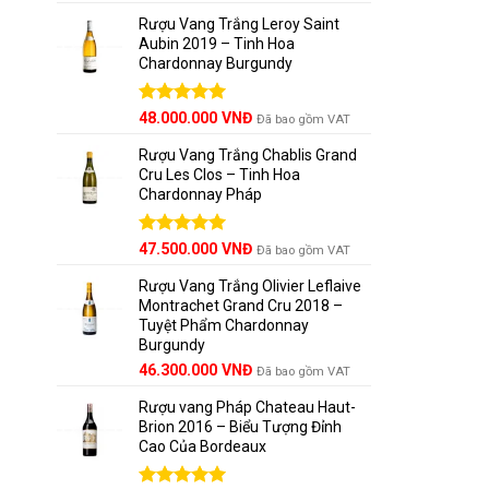
hạng
5.00
5 sao
Rượu Vang Trắng Leroy Saint
Aubin 2019 – Tinh Hoa
Chardonnay Burgundy
Được xếp
48.000.000
VNĐ
Đã bao gồm VAT
hạng
5.00
5 sao
Rượu Vang Trắng Chablis Grand
Cru Les Clos – Tinh Hoa
Chardonnay Pháp
Được xếp
47.500.000
VNĐ
Đã bao gồm VAT
hạng
5.00
5 sao
Rượu Vang Trắng Olivier Leflaive
Montrachet Grand Cru 2018 –
Tuyệt Phẩm Chardonnay
Burgundy
46.300.000
VNĐ
Đã bao gồm VAT
Rượu vang Pháp Chateau Haut-
Brion 2016 – Biểu Tượng Đỉnh
Cao Của Bordeaux