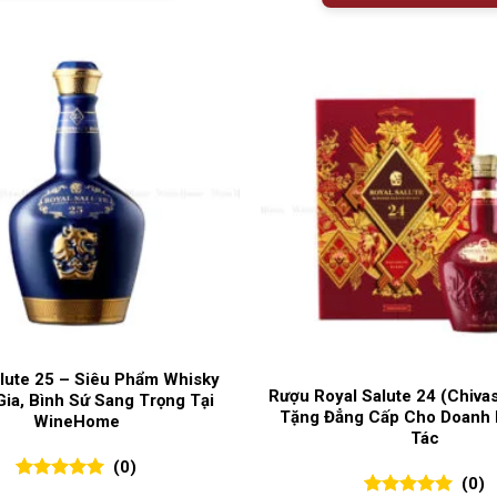
alute 25 – Siêu Phẩm Whisky
Rượu Royal Salute 24 (Chiva
ia, Bình Sứ Sang Trọng Tại
Tặng Đẳng Cấp Cho Doanh 
WineHome
Tác
(0)
(0)
0
0
trên 5