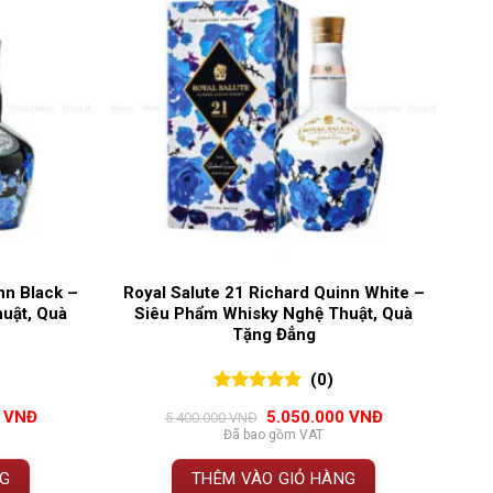
nn Black –
Royal Salute 21 Richard Quinn White –
uật, Quà
Siêu Phẩm Whisky Nghệ Thuật, Quà
Tặng Đẳng
(0)
0
0
trên 5
Giá
Giá
Giá
0
VNĐ
5.050.000
VNĐ
5.400.000
VNĐ
đánh giá
hiện
gốc
hiện
Đã bao gồm VAT
tại
là:
tại
VNĐ.
là:
5.400.000 VNĐ.
là:
NG
THÊM VÀO GIỎ HÀNG
5.050.000 VNĐ.
5.050.000 VNĐ.