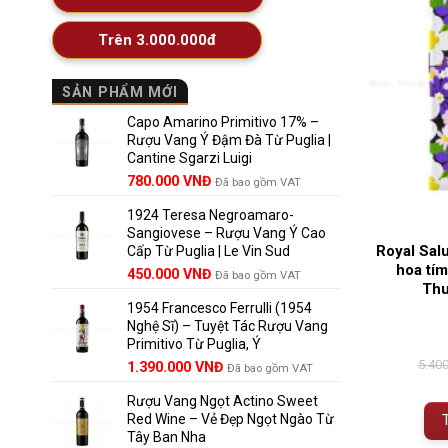
Trên 3.000.000đ
SẢN PHẨM MỚI
Capo Amarino Primitivo 17% –
Rượu Vang Ý Đậm Đà Từ Puglia |
Cantine Sgarzi Luigi
Giá
Giá
780.000
VNĐ
Đã bao gồm VAT
gốc
hiện
1924 Teresa Negroamaro-
là:
tại
Sangiovese – Rượu Vang Ý Cao
858.000 VNĐ.
là:
Royal Sal
Cấp Từ Puglia | Le Vin Sud
780.000 VNĐ.
hoa tí
Giá
Giá
450.000
VNĐ
Đã bao gồm VAT
Thu
gốc
hiện
1954 Francesco Ferrulli (1954
là:
tại
Nghệ Sĩ) – Tuyệt Tác Rượu Vang
495.000 VNĐ.
là:
Primitivo Từ Puglia, Ý
450.000 VNĐ.
5.40
Giá
Giá
1.390.000
VNĐ
Đã bao gồm VAT
gốc
hiện
Rượu Vang Ngọt Actino Sweet
là:
tại
Red Wine – Vẻ Đẹp Ngọt Ngào Từ
1.529.000 VNĐ.
là:
Tây Ban Nha
1.390.000 VNĐ.