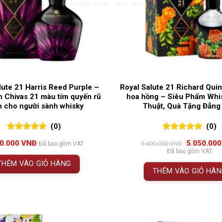
lute 21 Harris Reed Purple –
Royal Salute 21 Richard Quin
n Chivas 21 màu tím quyến rũ
hoa hồng – Siêu Phẩm Whi
 cho người sành whisky
Thuật, Quà Tặng Đẳng
(0)
(0)
0
0
trên 5
0
0
trên 5
Giá
50.000
VNĐ
5.050.00
5.400.000
VNĐ
Đã bao gồm VAT
đánh giá
đánh giá
gốc
Đã bao gồm VAT
là:
THÊM VÀO GIỎ HÀNG
5.400.000 
THÊM VÀO GIỎ HÀ