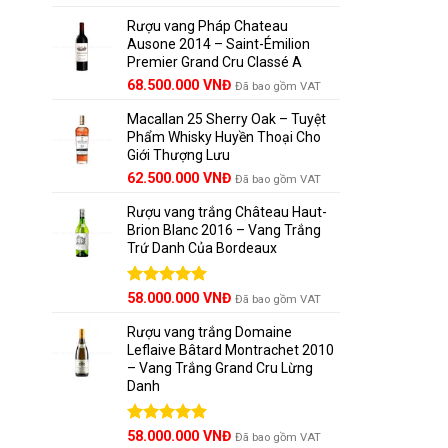
hạng
5.00
gốc
hiện
5 sao
Rượu vang Pháp Chateau
là:
tại
Ausone 2014 – Saint-Émilion
125.000.000 VNĐ.
là:
Premier Grand Cru Classé A
111.000.000 VNĐ.
68.500.000
VNĐ
Đã bao gồm VAT
Macallan 25 Sherry Oak – Tuyệt
Phẩm Whisky Huyền Thoại Cho
Giới Thượng Lưu
Giá
Giá
62.500.000
VNĐ
Đã bao gồm VAT
gốc
hiện
Rượu vang trắng Château Haut-
là:
tại
Brion Blanc 2016 – Vang Trắng
65.000.000 VNĐ.
là:
Trứ Danh Của Bordeaux
62.500.000 VNĐ.
Được xếp
58.000.000
VNĐ
Đã bao gồm VAT
hạng
5.00
5 sao
Rượu vang trắng Domaine
Leflaive Bâtard Montrachet 2010
– Vang Trắng Grand Cru Lừng
Danh
Được xếp
58.000.000
VNĐ
Đã bao gồm VAT