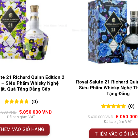
ute 21 Richard Quinn Edition 2
Royal Salute 21 Richard Qui
m – Siêu Phẩm Whisky Nghệ
Siêu Phẩm Whisky Nghệ Th
ật, Quà Tặng Đẳng Cấp
Tặng Đẳng
(0)
(0)
0
0
trên 5
Giá
Giá
5.050.000
VNĐ
0.000
VNĐ
0
0
trên 5
đánh giá
gốc
hiện
Giá
5.050.00
5.400.000
VNĐ
Đã bao gồm VAT
đánh giá
là:
tại
gốc
Đã bao gồm VAT
5.400.000 VNĐ.
là:
là:
THÊM VÀO GIỎ HÀNG
5.050.000 VNĐ.
5.400.000 
THÊM VÀO GIỎ HÀ