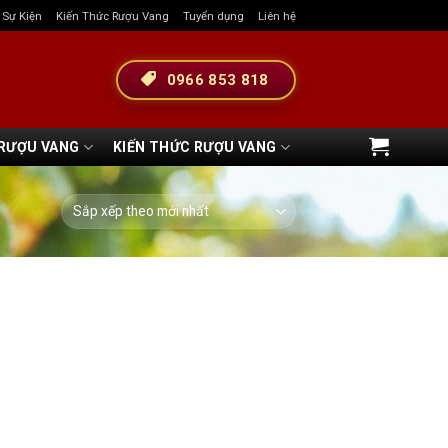
& Sự Kiện
Kiến Thức Rượu Vang
Tuyển dụng
Liên hệ
0966 853 818
 RƯỢU VANG
KIẾN THỨC RƯỢU VANG