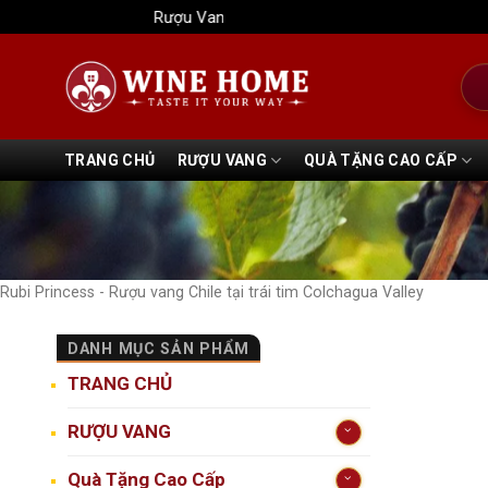
Bỏ
Rượu Vang Wine Home
qua
nội
Tìm
dung
kiếm
TRANG CHỦ
RƯỢU VANG
QUÀ TẶNG CAO CẤP
Rubi Princess - Rượu vang Chile tại trái tim Colchagua Valley
DANH MỤC SẢN PHẨM
TRANG CHỦ
RƯỢU VANG
Quà Tặng Cao Cấp