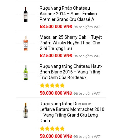
hạng
5.00
gốc
hiện
5 sao
Rượu vang Pháp Chateau
là:
tại
Ausone 2014 – Saint-Émilion
125.000.000 VNĐ.
là:
Premier Grand Cru Classé A
111.000.000 VNĐ.
68.500.000
VNĐ
Đã bao gồm VAT
Macallan 25 Sherry Oak – Tuyệt
Phẩm Whisky Huyền Thoại Cho
Giới Thượng Lưu
Giá
Giá
62.500.000
VNĐ
Đã bao gồm VAT
gốc
hiện
Rượu vang trắng Château Haut-
là:
tại
Brion Blanc 2016 – Vang Trắng
65.000.000 VNĐ.
là:
Trứ Danh Của Bordeaux
62.500.000 VNĐ.
Được xếp
58.000.000
VNĐ
Đã bao gồm VAT
hạng
5.00
5 sao
Rượu vang trắng Domaine
Leflaive Bâtard Montrachet 2010
– Vang Trắng Grand Cru Lừng
Danh
Được xếp
58.000.000
VNĐ
Đã bao gồm VAT