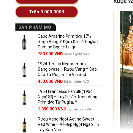
Rượu va
Trên 3.000.000đ
SẢN PHẨM MỚI
Capo Amarino Primitivo 17% –
Rượu Vang Ý Đậm Đà Từ Puglia |
Cantine Sgarzi Luigi
Giá
Giá
780.000
VNĐ
Đã bao gồm VAT
gốc
hiện
1924 Teresa Negroamaro-
là:
tại
Sangiovese – Rượu Vang Ý Cao
858.000 VNĐ.
là:
Cấp Từ Puglia | Le Vin Sud
780.000 VNĐ.
Giá
Giá
450.000
VNĐ
Đã bao gồm VAT
gốc
hiện
1954 Francesco Ferrulli (1954
là:
tại
Nghệ Sĩ) – Tuyệt Tác Rượu Vang
495.000 VNĐ.
là:
Primitivo Từ Puglia, Ý
450.000 VNĐ.
Giá
Giá
1.390.000
VNĐ
Đã bao gồm VAT
gốc
hiện
Rượu Vang Ngọt Actino Sweet
là:
tại
Red Wine – Vẻ Đẹp Ngọt Ngào Từ
1.529.000 VNĐ.
là:
Tây Ban Nha
1.390.000 VNĐ.