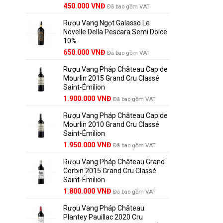
450.000
VNĐ
Đã bao gồm VAT
Rượu Vang Ngọt Galasso Le
Novelle Della Pescara Semi Dolce
10%
650.000
VNĐ
Đã bao gồm VAT
Rượu Vang Pháp Château Cap de
Mourlin 2015 Grand Cru Classé
Saint-Émilion
Giá
Giá
1.900.000
VNĐ
Đã bao gồm VAT
gốc
hiện
Rượu Vang Pháp Château Cap de
là:
tại
Mourlin 2010 Grand Cru Classé
2.800.000 VNĐ.
là:
Saint-Émilion
1.900.000 VNĐ.
Giá
Giá
1.950.000
VNĐ
Đã bao gồm VAT
gốc
hiện
Rượu Vang Pháp Château Grand
là:
tại
Corbin 2015 Grand Cru Classé
2.950.000 VNĐ.
là:
Saint-Émilion
1.950.000 VNĐ.
Giá
Giá
1.800.000
VNĐ
Đã bao gồm VAT
gốc
hiện
Rượu Vang Pháp Château
là:
tại
Plantey Pauillac 2020 Cru
2.500.000 VNĐ.
là: