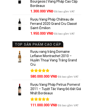
Bourgeois | Vang Pháp Cao Cấp
1.800.000 VNĐ.
Bordeaux
Giá
Giá
1.300.000
VNĐ
Đã bao gồm VAT
gốc
hiện
Rượu Vang Pháp Château de
là:
tại
Ferrand 2020 Grand Cru Classé
1.850.000 VNĐ.
là:
Saint-Émilion
1.300.000 VNĐ.
Rubi Pri
Giá
Giá
1.950.000
VNĐ
Đã bao gồm VAT
Reserva
gốc
hiện
là:
tại
nổi tiếng
TOP SẢN PHẨM CAO CẤP
2.800.000 VNĐ.
là:
1.950.000 VNĐ.
Rượu vang trắng Domaine
Lịch sử 
Leflaive Montrachet 2010 –
Huyền Thoại Vang Trắng Grand
Vina de 
Cru
nghiệp ng
Ana Marí
Được xếp
580.000.000
VNĐ
Đã bao gồm VAT
khoảng 22
hạng
5.00
5 sao
Rượu Vang Pháp Petrus Pomerol
2011 – Tuyệt Tác Vang Đỏ Đắt Giá
Nhất Bordeaux
Giá
Được xếp
Giá
111.000.000
VNĐ
Đã bao gồm VAT