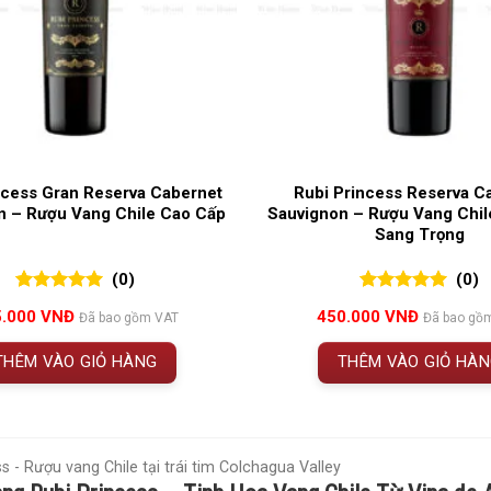
ncess Gran Reserva Cabernet
Rubi Princess Reserva C
n – Rượu Vang Chile Cao Cấp
Sauvignon – Rượu Vang Chi
Sang Trọng
(0)
(0)
0
0
trên 5
0
0
trên 5
5.000
VNĐ
450.000
VNĐ
Đã bao gồm VAT
Đã bao gồ
đánh giá
đánh giá
THÊM VÀO GIỎ HÀNG
THÊM VÀO GIỎ HÀ
s - Rượu vang Chile tại trái tim Colchagua Valley