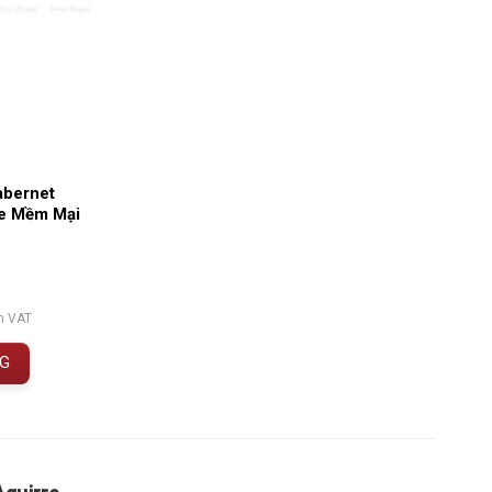
abernet
le Mềm Mại
m VAT
NG