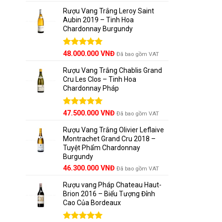
hạng
5.00
5 sao
Rượu Vang Trắng Leroy Saint
Aubin 2019 – Tinh Hoa
Chardonnay Burgundy
Vùng đấ
Được xếp
48.000.000
VNĐ
Đã bao gồm VAT
hạng
5.00
Các vườn 
5 sao
Rượu Vang Trắng Chablis Grand
nam.
Khu 
Cru Les Clos – Tinh Hoa
Chardonnay Pháp
rệt.
Điều 
Được xếp
47.500.000
VNĐ
Đã bao gồm VAT
hạng
5.00
5 sao
Rượu Vang Trắng Olivier Leflaive
Montrachet Grand Cru 2018 –
Tuyệt Phẩm Chardonnay
Burgundy
46.300.000
VNĐ
Đã bao gồm VAT
Rượu vang Pháp Chateau Haut-
Brion 2016 – Biểu Tượng Đỉnh
Cao Của Bordeaux