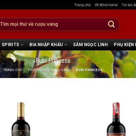
Trang chủ
Về Wine home
Tin tức 
:
SPIRITS
BIA NHẬP KHẨU
SÂM NGỌC LINH
PHỤ KIỆN
Rubi Princess
TRANG CHỦ
/
THƯƠNG HIỆU RƯỢU VANG
/
RUBI PRINCESS