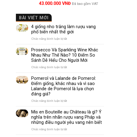
Được xếp
43.000.000
VNĐ
Đã bao gồm VAT
hạng
5.00
5 sao
BÀI VIẾT MỚI
4 giống nho trắng làm rượu vang
phổ biến nhất thế giới
ở
Chức năng bình luận bị tắt
4
giống
Prosecco Và Sparkling Wine Khác
Dòng rượ
nho
Nhau Như Thế Nào? 10 Điểm So
trắng
Sánh Dễ Hiểu Cho Người Mới
làm
Rubi Prin
rượu
ở
Chức năng bình luận bị tắt
vang
Prosecco
phổ
Rượu van
Và
Pomerol và Lalande de Pomerol:
biến
Sparkling
lượng từ 
Điểm giống, khác nhau và vì sao
nhất
Wine
Lalande de Pomerol là lựa chọn
đà và cấu
thế
Khác
đáng giá?
giới
Nhau
Như
ở
Chức năng bình luận bị tắt
Thế
Pomerol
Nào?
và
Mis en Bouteille au Château là gì? Ý
10
Lalande
nghĩa trên nhãn rượu vang Pháp và
Điểm
de
những điều người yêu vang nên biết
So
Pomerol:
Sánh
Điểm
ở
Chức năng bình luận bị tắt
Dễ
giống,
Mis
Hiểu