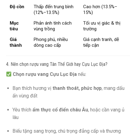
Độ cồn
Thấp đến trung bình
Cao hơn (13.5%–
(12%–13.5%)
15%)
Mục
Phản ánh tính cách
Tối ưu vị giác & thị
tiêu
vùng trồng
trường
Giá
Phong phú, nhiều
Giá cạnh tranh, dễ
thành
dòng cao cấp
tiếp cận
4. Nên chọn rượu vang Tân Thế Giới hay Cựu Lục Địa?
Chọn rượu vang Cựu Lục Địa
nếu:
Bạn thích hương vị
thanh thoát, phức hợp
, mang dấu
ấn vùng đất
Yêu thích
ẩm thực cổ điển châu Âu
, hoặc cần vang ủ
lâu
Biếu tặng sang trọng, chú trọng đẳng cấp và thương