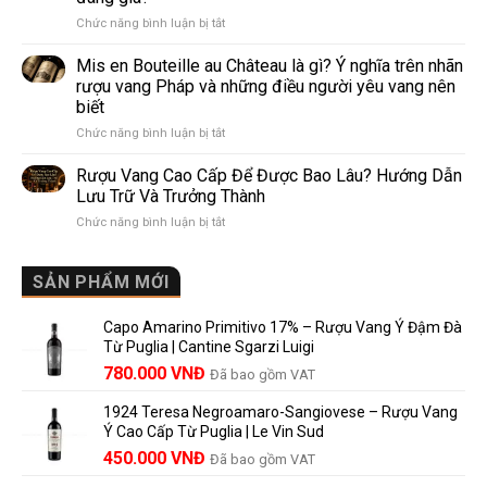
Khác
nhất
ở
Chức năng bình luận bị tắt
Nhau
thế
Pomerol
Như
giới
và
Thế
Mis en Bouteille au Château là gì? Ý nghĩa trên nhãn
Lalande
Nào?
rượu vang Pháp và những điều người yêu vang nên
de
10
biết
Pomerol:
Điểm
ở
Chức năng bình luận bị tắt
Điểm
So
Mis
giống,
Sánh
en
khác
Dễ
Rượu Vang Cao Cấp Để Được Bao Lâu? Hướng Dẫn
Bouteille
nhau
Hiểu
Lưu Trữ Và Trưởng Thành
au
và
Cho
ở
Chức năng bình luận bị tắt
Château
vì
Người
Rượu
là
sao
Mới
Vang
gì?
Lalande
Cao
SẢN PHẨM MỚI
Ý
de
Cấp
nghĩa
Pomerol
Để
trên
là
Capo Amarino Primitivo 17% – Rượu Vang Ý Đậm Đà
Được
nhãn
lựa
Từ Puglia | Cantine Sgarzi Luigi
Bao
rượu
chọn
Giá
Giá
Lâu?
780.000
VNĐ
vang
Đã bao gồm VAT
đáng
Hướng
Pháp
gốc
hiện
giá?
Dẫn
và
1924 Teresa Negroamaro-Sangiovese – Rượu Vang
là:
tại
Lưu
những
Ý Cao Cấp Từ Puglia | Le Vin Sud
858.000 VNĐ.
là:
Trữ
điều
Giá
Giá
450.000
VNĐ
Đã bao gồm VAT
780.000 VNĐ.
Và
người
gốc
hiện
Trưởng
yêu