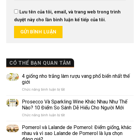
Lưu tên của tôi, email, và trang web trong trình
duyệt này cho lần bình luận kế tiếp của tôi.
CÓ THỂ BẠN QUAN TÂM
4 giống nho trắng làm rượu vang phổ biến nhất thế
giới
ở
Chức năng bình luận bị tắt
4
giống
Prosecco Và Sparkling Wine Khác Nhau Như Thế
nho
Nào? 10 Điểm So Sánh Dễ Hiểu Cho Người Mới
trắng
ở
Chức năng bình luận bị tắt
làm
Prosecco
rượu
Và
Pomerol và Lalande de Pomerol: Điểm giống, khác
vang
Sparkling
phổ
nhau và vì sao Lalande de Pomerol là lựa chọn
Wine
biến
đáng giá?