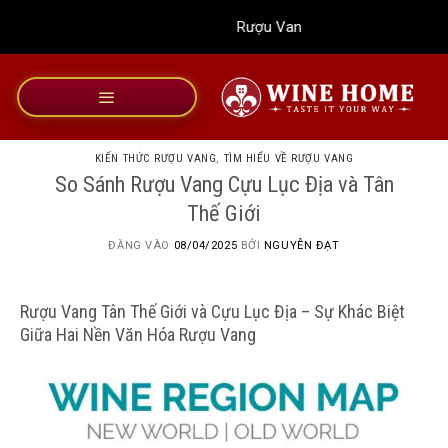
Bỏ
Rượu Vang Wine Home
qua
nội
dung
KIẾN THỨC RƯỢU VANG
,
TÌM HIỂU VỀ RƯỢU VANG
So Sánh Rượu Vang Cựu Lục Địa và Tân
Thế Giới
ĐĂNG VÀO
08/04/2025
BỞI
NGUYỄN ĐẠT
Rượu Vang Tân Thế Giới và Cựu Lục Địa – Sự Khác Biệt
Giữa Hai Nền Văn Hóa Rượu Vang