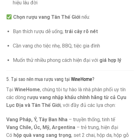
hiệu lâu đời
Chọn rượu vang Tân Thế Giới
nếu:
Bạn thích rượu dễ uống,
trái cây rõ nét
Cần vang cho tiệc nhẹ, BBQ, tiệc gia đình
Muốn thử nhiều phong cách hiện đại với
giá hợp lý
5. Tại sao nên mua rượu vang tại
WineHome
?
Tại
WineHome
, chúng tôi tự hào là nhà phân phối uy tín
các dòng
rượu vang nhập khẩu chính hãng từ cả Cựu
Lục Địa và Tân Thế Giới
, với đầy đủ các lựa chọn:
Vang Pháp, Ý, Tây Ban Nha
– truyền thống, tinh tế
Vang Chile, Úc, Mỹ, Argentina
– trẻ trung, hiện đại
Có
hộp quà vang sang trọng
, set 2 chai, hộp da, hộp gỗ