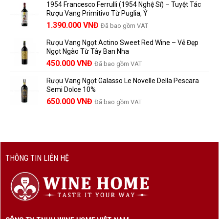
1954 Francesco Ferrulli (1954 Nghệ Sĩ) – Tuyệt Tác
Thành
là:
tại
vang
Rượu Vang Primitivo Từ Puglia, Ý
nên
495.000 VNĐ.
là:
Giá
Giá
biết
1.390.000
VNĐ
Đã bao gồm VAT
450.000 VNĐ.
gốc
hiện
Rượu Vang Ngọt Actino Sweet Red Wine – Vẻ Đẹp
là:
tại
Ngọt Ngào Từ Tây Ban Nha
1.529.000 VNĐ.
là:
450.000
VNĐ
Đã bao gồm VAT
1.390.000 VNĐ.
Rượu Vang Ngọt Galasso Le Novelle Della Pescara
Semi Dolce 10%
650.000
VNĐ
Đã bao gồm VAT
THÔNG TIN LIÊN HỆ