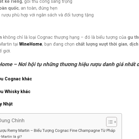
ết kế riêng
, gói thủ công sang trọng
toàn quốc
, an toàn, đúng hẹn
 rượu phù hợp với ngân sách và đối tượng tặng
n
không chỉ là loại Cognac thượng hạng – đó là biểu tượng của
gu th
artin tại
WineHome
, bạn đang chọn
chất lượng vượt thời gian
,
dịch
 giới.
ome – Nơi hội tụ những thương hiệu rượu danh giá nhất 
ượu Cognac khác
ợu Whisky khác
y Nhật
Dung Chính
 rượu Remy Martin – Biểu Tượng Cognac Fine Champagne Từ Pháp
Martin là gì?