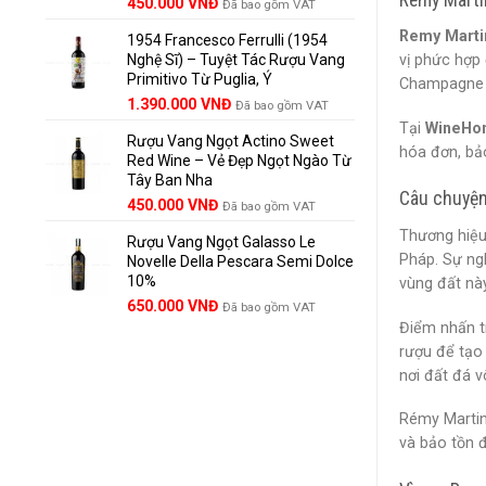
Giá
Giá
450.000
VNĐ
Đã bao gồm VAT
gốc
hiện
Remy Marti
1954 Francesco Ferrulli (1954
là:
tại
Nghệ Sĩ) – Tuyệt Tác Rượu Vang
vị phức hợp 
495.000 VNĐ.
là:
Primitivo Từ Puglia, Ý
450.000 VNĐ.
Champagne 
Giá
Giá
1.390.000
VNĐ
Đã bao gồm VAT
gốc
hiện
Tại
WineHo
Rượu Vang Ngọt Actino Sweet
là:
tại
hóa đơn, bả
Red Wine – Vẻ Đẹp Ngọt Ngào Từ
1.529.000 VNĐ.
là:
Tây Ban Nha
1.390.000 VNĐ.
Câu chuyện
450.000
VNĐ
Đã bao gồm VAT
Thương hiệ
Rượu Vang Ngọt Galasso Le
Pháp. Sự ng
Novelle Della Pescara Semi Dolce
10%
vùng đất này
650.000
VNĐ
Đã bao gồm VAT
Điểm nhấn t
rượu để tạo 
nơi đất đá v
Rémy Martin
và bảo tồn đ