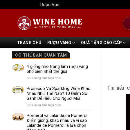
Bỏ
Rượu Vang Wine Home
qua
nội
Tìm
dung
kiếm
TRANG CHỦ
RƯỢU VANG
QUÀ TẶNG CAO CẤP
CÓ THỂ BẠN QUAN TÂM
4 giống nho trắng làm rượu vang
phổ biến nhất thế giới
ở
Chức năng bình luận bị tắt
4
Tìm hiểu r
giống
Prosecco Và Sparkling Wine Khác
nho
Nhau Như Thế Nào? 10 Điểm So
trắng
Sánh Dễ Hiểu Cho Người Mới
làm
rượu
ở
Chức năng bình luận bị tắt
vang
Prosecco
phổ
Và
Pomerol và Lalande de Pomerol:
biến
Sparkling
Điểm giống, khác nhau và vì sao
nhất
Wine
Lalande de Pomerol là lựa chọn
thế
Khác
giới