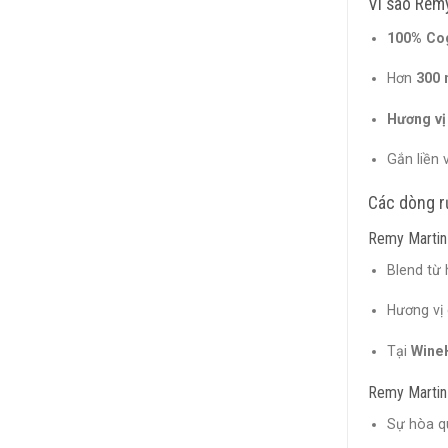
Vì sao Rem
100% Co
Hơn
300 
Hương vị
Gắn liền 
Các dòng r
Remy Martin
Blend từ 
Hương vị 
Tại
Wine
Remy Martin 
Sự hòa q