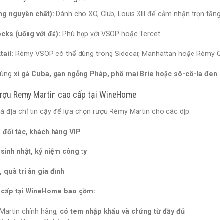
ng nguyên chất):
Dành cho XO, Club, Louis XIII để cảm nhận trọn tần
cks (uống với đá):
Phù hợp với VSOP hoặc Tercet
ail:
Rémy VSOP có thể dùng trong Sidecar, Manhattan hoặc Rémy G
cùng
xì gà Cuba, gan ngỗng Pháp, phô mai Brie hoặc sô-cô-la đen
ượu Remy Martin cao cấp tại WineHome
là địa chỉ tin cậy để lựa chọn rượu Rémy Martin cho các dịp:
 đối tác, khách hàng VIP
sinh nhật, kỷ niệm công ty
 quà tri ân gia đình
o cấp tại WineHome bao gồm:
artin chính hãng,
có tem nhập khẩu và chứng từ đầy đủ