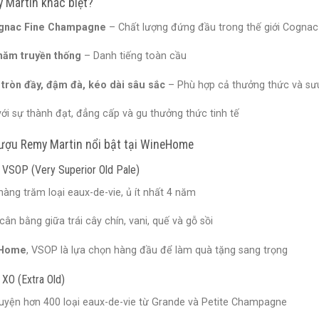
y Martin khác biệt?
gnac Fine Champagne
– Chất lượng đứng đầu trong thế giới Cognac
năm truyền thống
– Danh tiếng toàn cầu
 tròn đầy, đậm đà, kéo dài sâu sắc
– Phù hợp cả thưởng thức và sư
với sự thành đạt, đẳng cấp và gu thưởng thức tinh tế
ượu Remy Martin nổi bật tại WineHome
 VSOP (Very Superior Old Pale)
hàng trăm loại eaux-de-vie, ủ ít nhất 4 năm
cân bằng giữa trái cây chín, vani, quế và gỗ sồi
Home
, VSOP là lựa chọn hàng đầu để làm quà tặng sang trọng
XO (Extra Old)
uyện hơn 400 loại eaux-de-vie từ Grande và Petite Champagne