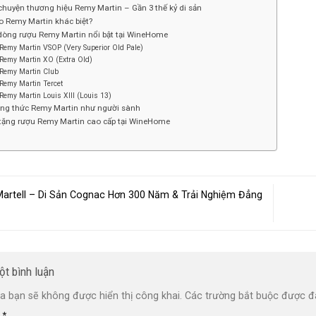
huyện thương hiệu Remy Martin – Gần 3 thế kỷ di sản
o Remy Martin khác biệt?
dòng rượu Remy Martin nổi bật tại WineHome
Remy Martin VSOP (Very Superior Old Pale)
Remy Martin XO (Extra Old)
Remy Martin Club
Remy Martin Tercet
Remy Martin Louis XIII (Louis 13)
ng thức Remy Martin như người sành
tặng rượu Remy Martin cao cấp tại WineHome
artell – Di Sản Cognac Hơn 300 Năm & Trải Nghiệm Đẳng
ột bình luận
a bạn sẽ không được hiển thị công khai.
Các trường bắt buộc được 
n
*