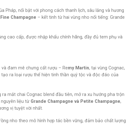
a Pháp, nổi bật với phong cách thanh lịch, sâu lắng và hương
 Fine Champagne
– kết tinh từ hai vùng nho nổi tiếng: Grande
 tặng cao cấp, được nhập khẩu chính hãng, đầy đủ tem phụ và
o và đam mê chưng cất rượu – Re
my Martin
, tại vùng Cognac,
ạo ra loại rượu thể hiện tinh thần quý tộc và độc đáo của
ng ra mắt chai Cognac blend đầu tiên, mở ra xu hướng pha trộn
 nguyên liệu từ
Grande Champagne và Petite Champagne
,
ơng vị tuyệt vời nhất.
trồng nho theo mô hình hợp tác bền vững, đảm bảo chất lượng