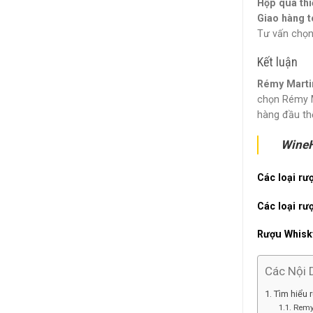
Hộp quà thi
Giao hàng 
Tư vấn chọn
Kết luận
Rémy Marti
chọn Rémy M
hàng đầu thế
WineH
Các loại r
Các loại rư
Rượu Whisk
Các Nội 
Tìm hiểu
Remy 