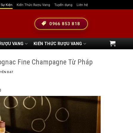
& Sự Kiện
Kiến Thức Rượu Vang
Tuyển dụng
Liên hệ
0966 853 818
 RƯỢU VANG
KIẾN THỨC RƯỢU VANG
Cognac Fine Champagne Từ Pháp
YỄN ĐẠT
p