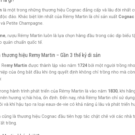
n
là một trong những thương hiệu Cognac đẳng cấp và lâu đời nhất củ
độc đáo. Khác biệt lớn nhất của Rémy Martin là chỉ sản xuất
Cognac
và Petite Champagne.
me
, rượu Rémy Martin luôn là lựa chọn hàng đầu trong các dịp biếu
o quản chuẩn quốc tế.
 thương hiệu Remy Martin – Gần 3 thế kỷ di sản
u Re
my Martin
được thành lập vào năm
1724
bởi một người trồng nh
hiệp của ông bắt đầu khi ông quyết định không chỉ trồng nho mà còn t
.
rong hành trình phát triển của Rémy Martin là vào năm
1830
, khi hã
nên hương vị hài hòa, ổn định. Đến nay, nhà Rémy Martin chỉ sử dụng
ôi và khí hậu tạo ra loại eaux-de-vie có khả năng ủ lâu và phát triển hư
 cũng là thương hiệu Cognac đầu tiên hợp tác chặt chẽ với các nhà 
ất trồng.