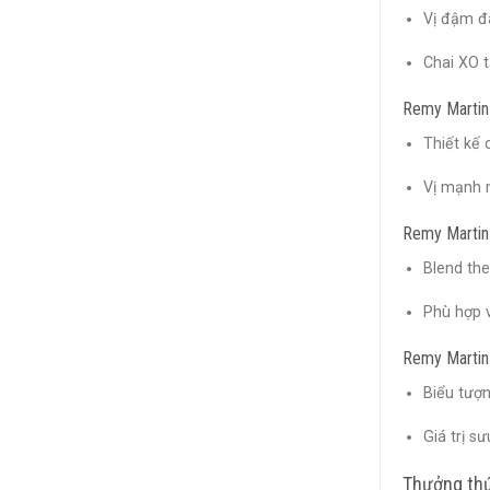
Vị đậm đà
Chai XO 
Remy Martin
Thiết kế 
Vị mạnh m
Remy Martin
Blend the
Phù hợp v
Remy Martin 
Biểu tượn
Giá trị s
Thưởng thứ