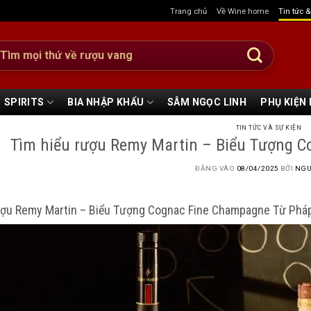
Trang chủ
Về Wine home
Tin tức 
:
SPIRITS
BIA NHẬP KHẨU
SÂM NGỌC LINH
PHỤ KIỆN
TIN TỨC VÀ SỰ KIỆN
Tìm hiểu rượu Remy Martin – Biểu Tượng 
ĐĂNG VÀO
08/04/2025
BỞI
NGU
ượu Remy Martin – Biểu Tượng Cognac Fine Champagne Từ Phá