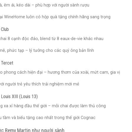
, êm ái, kéo dài – phù hợp với người sành rượu
tại WineHome luôn có hộp quà tặng chính hãng sang trọng
 Club
chai 8 cạnh độc đáo, blend từ 8 eaux-de-vie khác nhau
ẽ, phức tạp – lý tưởng cho các quý ông bản lĩnh
 Tercet
o phong cách hiện đại – hương thơm của xoài, mứt cam, gia vị
ới người trẻ yêu thích trải nghiệm mới mẻ
Louis XIII (Louis 13)
g xa xỉ hàng đầu thế giới – mỗi chai được làm thủ công
ưu tầm và biếu tặng cao nhất trong thế giới Cognac
c Remy Martin như người sành