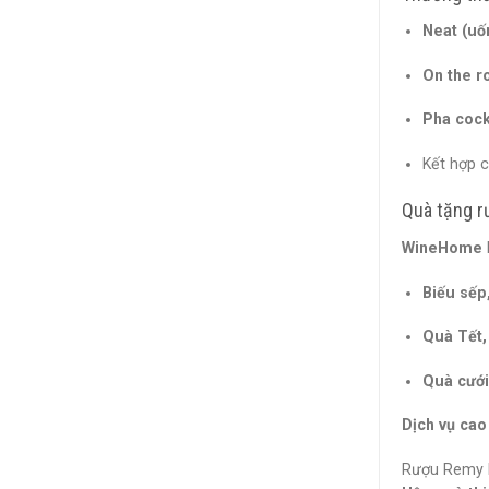
Neat (uố
On the ro
Pha cockt
Kết hợp 
Quà tặng r
WineHome
Biếu sếp,
Quà Tết, 
Quà cưới,
Dịch vụ ca
Rượu Remy M