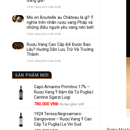
đáng giá?
Nhau
Như
ở
Chức năng bình luận bị tắt
Thế
Pomerol
Nào?
và
Mis en Bouteille au Château là gì? Ý
10
Lalande
nghĩa trên nhãn rượu vang Pháp và
Điểm
de
những điều người yêu vang nên biết
So
Pomerol:
Sánh
Điểm
ở
Chức năng bình luận bị tắt
Dễ
giống,
Mis
Hiểu
khác
en
Rượu Vang Cao Cấp Để Được Bao
Cho
nhau
Bouteille
Lâu? Hướng Dẫn Lưu Trữ Và Trưởng
Người
và
au
Mới
Thành
vì
Château
sao
là
ở
Chức năng bình luận bị tắt
Lalande
gì?
Rượu
de
Ý
Vang
Pomerol
nghĩa
Cao
SẢN PHẨM MỚI
là
trên
Cấp
lựa
nhãn
Để
chọn
rượu
Capo Amarino Primitivo 17% –
Được
đáng
vang
Bao
Rượu Vang Ý Đậm Đà Từ Puglia |
giá?
Pháp
Lâu?
Cantine Sgarzi Luigi
và
Hướng
Giá
Giá
những
780.000
VNĐ
Đã bao gồm VAT
Dẫn
điều
gốc
hiện
Lưu
người
Trữ
1924 Teresa Negroamaro-
là:
tại
yêu
Và
Sangiovese – Rượu Vang Ý Cao
858.000 VNĐ.
là:
vang
Trưởng
Cấp Từ Puglia | Le Vin Sud
780.000 VNĐ.
nên
Thành
Remy Martin
biết