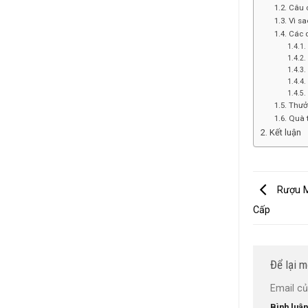
Câu c
Vì sa
Các 
Thưở
Quà 
Kết luận
Rượu M
Cấp
Để lại m
Email củ
Bình luậ