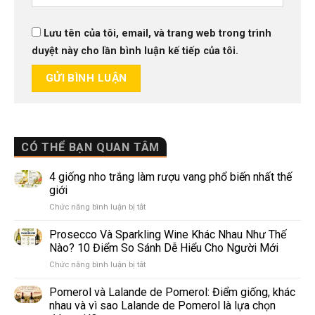
Lưu tên của tôi, email, và trang web trong trình
duyệt này cho lần bình luận kế tiếp của tôi.
CÓ THỂ BẠN QUAN TÂM
4 giống nho trắng làm rượu vang phổ biến nhất thế
giới
ở
Chức năng bình luận bị tắt
4
giống
Prosecco Và Sparkling Wine Khác Nhau Như Thế
nho
Nào? 10 Điểm So Sánh Dễ Hiểu Cho Người Mới
trắng
ở
Chức năng bình luận bị tắt
làm
Prosecco
rượu
Và
Pomerol và Lalande de Pomerol: Điểm giống, khác
vang
Sparkling
phổ
nhau và vì sao Lalande de Pomerol là lựa chọn
Wine
biến