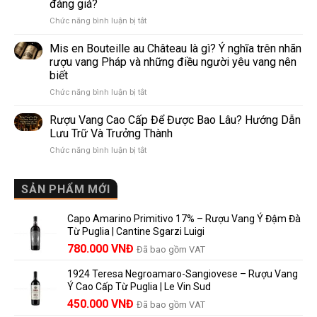
đáng giá?
Khác
nhất
ở
Chức năng bình luận bị tắt
Nhau
thế
Pomerol
Như
giới
và
Thế
Mis en Bouteille au Château là gì? Ý nghĩa trên nhãn
Lalande
Nào?
rượu vang Pháp và những điều người yêu vang nên
de
10
biết
Pomerol:
Điểm
ở
Chức năng bình luận bị tắt
Điểm
So
Mis
giống,
Sánh
en
khác
Dễ
Rượu Vang Cao Cấp Để Được Bao Lâu? Hướng Dẫn
Bouteille
nhau
Hiểu
Lưu Trữ Và Trưởng Thành
au
và
Cho
ở
Chức năng bình luận bị tắt
Château
vì
Người
Rượu
là
sao
Mới
Vang
gì?
Lalande
Cao
SẢN PHẨM MỚI
Ý
de
Cấp
nghĩa
Pomerol
Để
trên
là
Capo Amarino Primitivo 17% – Rượu Vang Ý Đậm Đà
Được
nhãn
lựa
Từ Puglia | Cantine Sgarzi Luigi
Bao
rượu
chọn
Giá
Giá
Lâu?
780.000
VNĐ
vang
Đã bao gồm VAT
đáng
Hướng
Pháp
gốc
hiện
giá?
Dẫn
và
1924 Teresa Negroamaro-Sangiovese – Rượu Vang
là:
tại
Lưu
những
Ý Cao Cấp Từ Puglia | Le Vin Sud
858.000 VNĐ.
là:
Trữ
điều
Giá
Giá
450.000
VNĐ
Đã bao gồm VAT
780.000 VNĐ.
Và
người