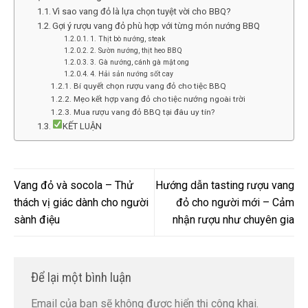
Vì sao vang đỏ là lựa chọn tuyệt vời cho BBQ?
Gợi ý rượu vang đỏ phù hợp với từng món nướng BBQ
1. Thịt bò nướng, steak
2. Sườn nướng, thịt heo BBQ
3. Gà nướng, cánh gà mật ong
4. Hải sản nướng sốt cay
Bí quyết chọn rượu vang đỏ cho tiệc BBQ
Mẹo kết hợp vang đỏ cho tiệc nướng ngoài trời
Mua rượu vang đỏ BBQ tại đâu uy tín?
KẾT LUẬN
Vang đỏ và socola – Thử
Hướng dẫn tasting rượu vang
thách vị giác dành cho người
đỏ cho người mới – Cảm
sành điệu
nhận rượu như chuyên gia
Để lại một bình luận
Email của bạn sẽ không được hiển thị công khai.