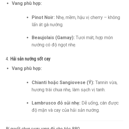
Vang phù hợp:
Pinot Noir:
Nhẹ, mềm, hậu vị cherry – không
lấn át gà nướng.
Beaujolais (Gamay):
Tươi mát, hợp món
nướng có độ ngọt nhẹ.
4.
Hải sản nướng sốt cay
Vang phù hợp:
Chianti hoặc Sangiovese (Ý):
Tannin vừa,
hương trái chua nhẹ, làm sạch vị tanh.
Lambrusco đỏ sủi nhẹ:
Dễ uống, cân được
độ mặn và cay của hải sản nướng.
Bí quyết chọn rượu vang đỏ cho tiệc BBQ