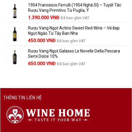
gốc
hiện
Trưởng
yêu
1954 Francesco Ferrulli (1954 Nghệ Sĩ) – Tuyệt Tác
Thành
là:
tại
vang
Rượu Vang Primitivo Từ Puglia, Ý
nên
495.000 VNĐ.
là:
Giá
Giá
biết
1.390.000
VNĐ
Đã bao gồm VAT
450.000 VNĐ.
gốc
hiện
Rượu Vang Ngọt Actino Sweet Red Wine – Vẻ Đẹp
là:
tại
Ngọt Ngào Từ Tây Ban Nha
1.529.000 VNĐ.
là:
450.000
VNĐ
Đã bao gồm VAT
1.390.000 VNĐ.
Rượu Vang Ngọt Galasso Le Novelle Della Pescara
Semi Dolce 10%
650.000
VNĐ
Đã bao gồm VAT
THÔNG TIN LIÊN HỆ