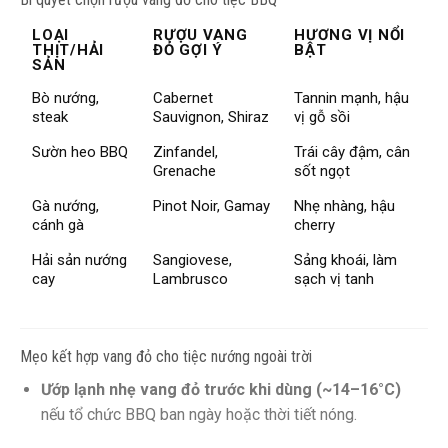
LOẠI
RƯỢU VANG
HƯƠNG VỊ NỔI
THỊT/HẢI
ĐỎ GỢI Ý
BẬT
SẢN
Bò nướng,
Cabernet
Tannin mạnh, hậu
steak
Sauvignon, Shiraz
vị gỗ sồi
Sườn heo BBQ
Zinfandel,
Trái cây đậm, cân
Grenache
sốt ngọt
Gà nướng,
Pinot Noir, Gamay
Nhẹ nhàng, hậu
cánh gà
cherry
Hải sản nướng
Sangiovese,
Sảng khoái, làm
cay
Lambrusco
sạch vị tanh
Mẹo kết hợp vang đỏ cho tiệc nướng ngoài trời
Ướp lạnh nhẹ vang đỏ trước khi dùng (~14–16°C)
nếu tổ chức BBQ ban ngày hoặc thời tiết nóng.