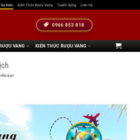
& Sự Kiện
Kiến Thức Rượu Vang
Tuyển dụng
Liên hệ
0966 853 818
 RƯỢU VANG
KIẾN THỨC RƯỢU VANG
ịch
YỄN ĐẠT