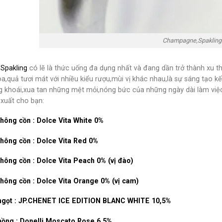
Champagne,Spakling
,
Spakling
có lẽ là thức uống đa dụng nhất và đang dần trở thành xu
a,quả tươi mát với nhiều kiểu rượu,mùi vị khác nhau,là sự sáng tạo 
 khoái,xua tan những mệt mỏi,nóng bức của những ngày dài làm việ
 xuất cho bạn:
hông cồn : Dolce Vita White 0%
hông cồn : Dolce Vita Red 0%
hông cồn : Dolce Vita Peach 0% (vị đào)
hông cồn : Dolce Vita Orange 0% (vị cam)
ngọt : JP.CHENET ICE EDITION BLANC WHITE 10,5%
hồng : Donelli Moscato Rose 6,5%