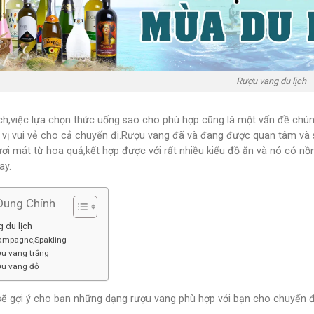
Rượu vang du lịch
ịch,việc lựa chọn thức uống sao cho phù hợp cũng là một vấn đề chún
vị vui vẻ cho cả chuyến đi.Rượu vang đã và đang được quan tâm và s
ơi mát từ hoa quả,kết hợp được với rất nhiều kiểu đồ ăn và nó có nồ
ay.
Dung Chính
 du lịch
ampagne,Spakling
ợu vang trắng
ợu vang đỏ
 gợi ý cho bạn những dạng rượu vang phù hợp với bạn cho chuyến đi 