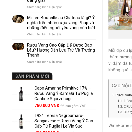
đáng giá?
Nhau
Như
ở
Chức năng bình luận bị tắt
Thế
Pomerol
Nào?
và
Mis en Bouteille au Château là gì? Ý
10
Lalande
nghĩa trên nhãn rượu vang Pháp và
Điểm
de
những điều người yêu vang nên biết
So
Pomerol:
Sánh
Điểm
ở
Chức năng bình luận bị tắt
Dễ
giống,
Mis
Hiểu
khác
en
Rượu Vang Cao Cấp Để Được Bao
Cho
nhau
Bouteille
Lâu? Hướng Dẫn Lưu Trữ Và Trưởng
Người
Mỗi dịp du l
và
au
Mới
Thành
vì
Château
thêm hương 
sao
là
ở
Chức năng bình luận bị tắt
vị đậm đà tư
Lalande
gì?
Rượu
de
không quá s
Ý
Vang
Pomerol
nghĩa
Cao
SẢN PHẨM MỚI
là
trên
Cấp
lựa
nhãn
Để
Các Nội 
chọn
rượu
Capo Amarino Primitivo 17% –
Được
đáng
vang
Bao
Rượu Vang Ý Đậm Đà Từ Puglia |
Rượu vang
giá?
Pháp
Lâu?
Cantine Sgarzi Luigi
1.Ch
và
Hướng
Giá
Giá
những
780.000
VNĐ
Đã bao gồm VAT
Dẫn
2.Rư
điều
gốc
hiện
Lưu
3.Rư
người
Trữ
1924 Teresa Negroamaro-
là:
tại
yêu
Và
Sangiovese – Rượu Vang Ý Cao
858.000 VNĐ.
là:
vang
Trưởng
WineHome sẽ
Cấp Từ Puglia | Le Vin Sud
780.000 VNĐ.
nên
Thành
biết