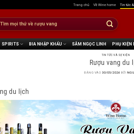
Trang chủ
Về Wine home
Tin tức 
:
SPIRITS
BIA NHẬP KHẨU
SÂM NGỌC LINH
PHỤ KIỆN
TIN TỨC VÀ SỰ KIỆN
Rượu vang du l
ĐĂNG VÀO
30/05/2024
BỞI
NGU
ng du lịch