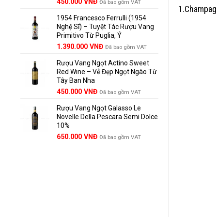
Giá
Giá
450.000
VNĐ
Đã bao gồm VAT
1.Champag
gốc
hiện
1954 Francesco Ferrulli (1954
là:
tại
Nghệ Sĩ) – Tuyệt Tác Rượu Vang
495.000 VNĐ.
là:
Primitivo Từ Puglia, Ý
450.000 VNĐ.
Giá
Giá
1.390.000
VNĐ
Đã bao gồm VAT
gốc
hiện
Rượu Vang Ngọt Actino Sweet
là:
tại
Red Wine – Vẻ Đẹp Ngọt Ngào Từ
1.529.000 VNĐ.
là:
Tây Ban Nha
1.390.000 VNĐ.
450.000
VNĐ
Đã bao gồm VAT
Rượu Vang Ngọt Galasso Le
Novelle Della Pescara Semi Dolce
10%
650.000
VNĐ
Đã bao gồm VAT