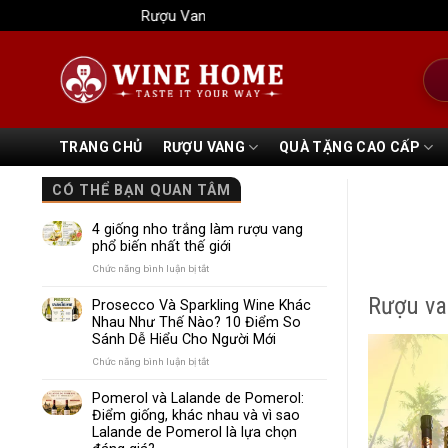
Bỏ
Rượu Vang Wine Home
qua
nội
Tìm
dung
kiếm
TRANG CHỦ
RƯỢU VANG
QUÀ TẶNG CAO CẤP
CÓ THỂ BẠN QUAN TÂM
4 giống nho trắng làm rượu vang
phổ biến nhất thế giới
ở
Chức năng bình luận bị tắt
4
Rượu va
giống
Prosecco Và Sparkling Wine Khác
nho
Nhau Như Thế Nào? 10 Điểm So
trắng
Sánh Dễ Hiểu Cho Người Mới
làm
rượu
ở
Chức năng bình luận bị tắt
vang
Prosecco
phổ
Và
Pomerol và Lalande de Pomerol:
biến
Sparkling
Điểm giống, khác nhau và vì sao
nhất
Wine
Lalande de Pomerol là lựa chọn
thế
Khác
giới