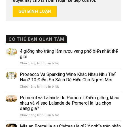
duyệt này cho lần bình luận kế tiếp của tôi.
CÓ THỂ BẠN QUAN TÂM
4 giống nho trắng làm rượu vang phổ biến nhất thế
giới
ở
Chức năng bình luận bị tắt
4
giống
Prosecco Và Sparkling Wine Khác Nhau Như Thế
nho
Nào? 10 Điểm So Sánh Dễ Hiểu Cho Người Mới
trắng
ở
Chức năng bình luận bị tắt
làm
Prosecco
rượu
Và
Pomerol và Lalande de Pomerol: Điểm giống, khác
vang
Sparkling
phổ
nhau và vì sao Lalande de Pomerol là lựa chọn
Wine
biến
đáng giá?
Khác
nhất
ở
Chức năng bình luận bị tắt
Nhau
thế
Pomerol
Như
giới
và
Thế
Mis en Bouteille au Château là gì? Ý nghĩa trên nhãn