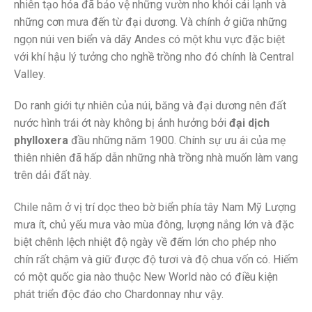
nhiên tạo hóa đã bảo vệ những vườn nho khỏi cái lạnh và
những cơn mưa đến từ đại dương. Và chính ở giữa những
ngọn núi ven biển và dãy Andes có một khu vực đặc biệt
với khí hậu lý tưởng cho nghề trồng nho đó chính là Central
Valley.
Do ranh giới tự nhiên của núi, băng và đại dương nên đất
nước hình trái ớt này không bị ảnh hưởng bởi
đại dịch
phylloxera
đầu những năm 1900. Chính sự ưu ái của mẹ
thiên nhiên đã hấp dẫn những nhà trồng nhà muốn làm vang
trên dải đất này.
Chile nằm ở vị trí dọc theo bờ biển phía tây Nam Mỹ Lượng
mưa ít, chủ yếu mưa vào mùa đông, lượng nắng lớn và đặc
biệt chênh lệch nhiệt độ ngày về đếm lớn cho phép nho
chín rất chậm và giữ được độ tươi và độ chua vốn có. Hiếm
có một quốc gia nào thuộc New World nào có điều kiện
phát triển độc đáo cho Chardonnay như vậy.