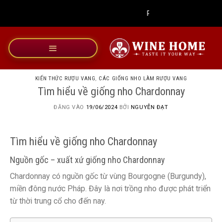
Bỏ
Rượu Vang Wine Home
qua
nội
dung
KIẾN THỨC RƯỢU VANG
,
CÁC GIỐNG NHO LÀM RƯỢU VANG
Tìm hiểu về giống nho Chardonnay
ĐĂNG VÀO
19/06/2024
BỞI
NGUYỄN ĐẠT
Tìm hiểu về giống nho Chardonnay
Nguồn gốc – xuất xứ giống nho Chardonnay
Chardonnay có nguồn gốc từ vùng Bourgogne (Burgundy),
miền đông nước Pháp. Đây là nơi trồng nho được phát triển
từ thời trung cổ cho đến nay.