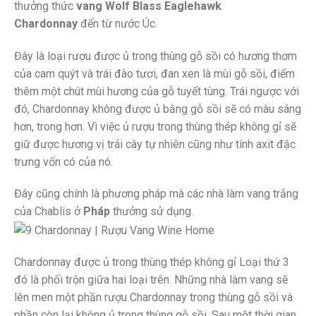
thưởng thức
vang Wolf Blass Eaglehawk
Chardonnay
đến từ nước Úc.
Đây là loại rượu được ủ trong thùng gỗ sồi có hương thơm
của cam quýt và trái đào tươi, đan xen là mùi gỗ sồi, điểm
thêm một chút mùi hương của gỗ tuyết tùng. Trái ngược với
đó, Chardonnay không được ủ bằng gỗ sồi sẽ có màu sáng
hơn, trong hơn. Vì việc ủ rượu trong thùng thép không gỉ sẽ
giữ được hương vị trái cây tự nhiên cũng như tính axit đặc
trưng vốn có của nó.
Đây cũng chính là phương pháp mà các nhà làm vang trắng
của Chablis ở
Pháp
thưởng sử dụng.
Chardonnay được ủ trong thùng thép không gỉ Loại thứ 3
đó là phối trộn giữa hai loại trên. Những nhà làm vang sẽ
lên men một phần rượu Chardonnay trong thùng gỗ sồi và
phần còn lại không ủ trong thùng gỗ sồi. Sau một thời gian