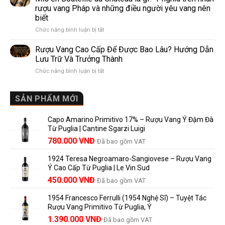
Lalande
Nào?
rượu vang Pháp và những điều người yêu vang nên
de
10
biết
Pomerol:
Điểm
ở
Chức năng bình luận bị tắt
Điểm
So
Mis
giống,
Sánh
en
khác
Dễ
Rượu Vang Cao Cấp Để Được Bao Lâu? Hướng Dẫn
Bouteille
nhau
Hiểu
Lưu Trữ Và Trưởng Thành
au
và
Cho
ở
Chức năng bình luận bị tắt
Château
vì
Người
Rượu
là
sao
Mới
Vang
gì?
Lalande
Cao
SẢN PHẨM MỚI
Ý
de
Cấp
nghĩa
Pomerol
Để
trên
là
Capo Amarino Primitivo 17% – Rượu Vang Ý Đậm Đà
Được
nhãn
lựa
Từ Puglia | Cantine Sgarzi Luigi
Bao
rượu
chọn
Giá
Giá
Lâu?
780.000
VNĐ
vang
Đã bao gồm VAT
đáng
Hướng
Pháp
gốc
hiện
giá?
Dẫn
và
1924 Teresa Negroamaro-Sangiovese – Rượu Vang
là:
tại
Lưu
những
Ý Cao Cấp Từ Puglia | Le Vin Sud
858.000 VNĐ.
là:
Trữ
điều
Giá
Giá
450.000
VNĐ
Đã bao gồm VAT
780.000 VNĐ.
Và
người
gốc
hiện
Trưởng
yêu
1954 Francesco Ferrulli (1954 Nghệ Sĩ) – Tuyệt Tác
Thành
là:
tại
vang
Rượu Vang Primitivo Từ Puglia, Ý
nên
495.000 VNĐ.
là:
Giá
Giá
biết
1.390.000
VNĐ
Đã bao gồm VAT
450.000 VNĐ.