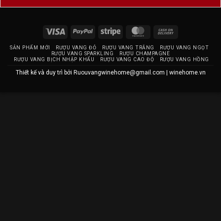
Visa
PayPal
Stripe
MasterCard
Cash
On
SẢN PHẨM MỚI
RƯỢU VANG ĐỎ
RƯỢU VANG TRẮNG
RƯỢU VANG NGỌT
Delivery
RƯỢU VANG SPARKLING
RƯỢU CHAMPAGNE
RƯỢU VANG BỊCH NHẬP KHẨU
RƯỢU VANG CAO ĐỘ
RƯỢU VANG HỒNG
Thiết kế và duy trì bởi
Ruouvangwinehome@gmail.com
|
winehome.vn