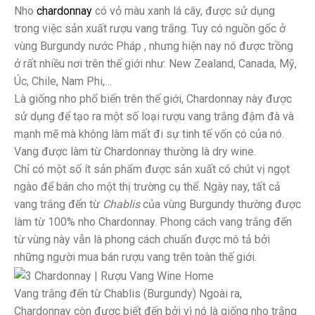
Nho
chardonnay
có vỏ màu xanh lá cây, được sử dụng
trong việc sản xuất rượu vang trắng. Tuy có nguồn gốc ở
vùng Burgundy nước Pháp , nhưng hiện nay nó được trồng
ở rất nhiều nơi trên thế giới như: New Zealand, Canada, Mỹ,
Úc, Chile, Nam Phi,…
Là giống nho phổ biến trên thế giới, Chardonnay này được
sử dụng để tạo ra một số loại rượu vang trắng đậm đà và
mạnh mẽ mà không làm mất đi sự tinh tế vốn có của nó.
Vang được làm từ Chardonnay thường là dry wine.
Chỉ có một số ít sản phẩm được sản xuất có chút vị ngọt
ngào để bán cho một thị trường cụ thể. Ngày nay, tất cả
vang trắng đến từ
Chablis
của vùng Burgundy thường được
làm từ 100% nho Chardonnay. Phong cách vang trắng đến
từ vùng này vẫn là phong cách chuẩn được mô tả bởi
những người mua bán rượu vang trên toàn thế giới.
Vang trắng đến từ Chablis (Burgundy) Ngoài ra,
Chardonnay còn được biết đến bởi vì nó là giống nho trắng