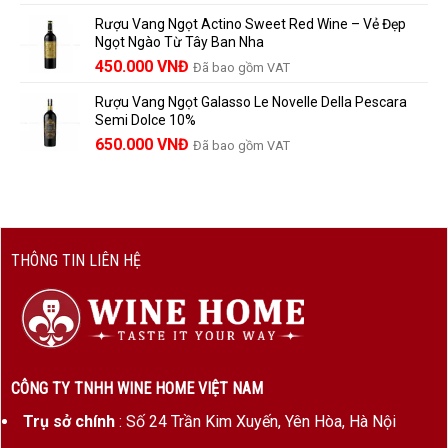
gốc
hiện
Rượu Vang Ngọt Actino Sweet Red Wine – Vẻ Đẹp
là:
tại
Ngọt Ngào Từ Tây Ban Nha
1.529.000 VNĐ.
là:
450.000
VNĐ
Đã bao gồm VAT
1.390.000 VNĐ.
Rượu Vang Ngọt Galasso Le Novelle Della Pescara
Semi Dolce 10%
650.000
VNĐ
Đã bao gồm VAT
THÔNG TIN LIÊN HỆ
CÔNG TY TNHH WINE HOME VIỆT NAM
Trụ sở chính
: Số 24 Trần Kim Xuyến, Yên Hòa, Hà Nội