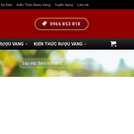
& Sự Kiện
Kiến Thức Rượu Vang
Tuyển dụng
Liên hệ
0966 853 818
 RƯỢU VANG
KIẾN THỨC RƯỢU VANG