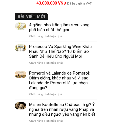
Được xếp
43.000.000
VNĐ
Đã bao gồm VAT
hạng
5.00
5 sao
BÀI VIẾT MỚI
4 giống nho trắng làm rượu vang
phổ biến nhất thế giới
ở
Chức năng bình luận bị tắt
4
giống
Prosecco Và Sparkling Wine Khác
nho
Nhau Như Thế Nào? 10 Điểm So
trắng
Sánh Dễ Hiểu Cho Người Mới
làm
rượu
ở
Chức năng bình luận bị tắt
vang
Prosecco
phổ
Và
Pomerol và Lalande de Pomerol:
biến
Sparkling
Điểm giống, khác nhau và vì sao
nhất
Wine
Lalande de Pomerol là lựa chọn
thế
Khác
đáng giá?
giới
Nhau
Như
ở
Chức năng bình luận bị tắt
Thế
Pomerol
Nào?
và
Mis en Bouteille au Château là gì? Ý
10
Lalande
nghĩa trên nhãn rượu vang Pháp và
Điểm
de
những điều người yêu vang nên biết
So
Pomerol:
Sánh
Điểm
ở
Chức năng bình luận bị tắt
Dễ
giống,
Mis
Hiểu