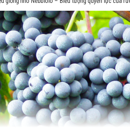
iệu giống nho Nebbiolo – Biểu tượng quyền lực của rư