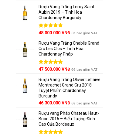
hạng
5.00
5 sao
Rượu Vang Trắng Leroy Saint
Aubin 2019 – Tinh Hoa
Chardonnay Burgundy
Được xếp
48.000.000
VNĐ
Đã bao gồm VAT
hạng
5.00
5 sao
Rượu Vang Trắng Chablis Grand
Cru Les Clos – Tinh Hoa
Chardonnay Pháp
Được xếp
47.500.000
VNĐ
Đã bao gồm VAT
hạng
5.00
5 sao
Rượu Vang Trắng Olivier Leflaive
Montrachet Grand Cru 2018 –
Tuyệt Phẩm Chardonnay
Burgundy
46.300.000
VNĐ
Đã bao gồm VAT
Rượu vang Pháp Chateau Haut-
Brion 2016 – Biểu Tượng Đỉnh
Cao Của Bordeaux