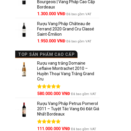
Bourgeois | Vang Pháp Cao Cấp
1.800.000 VNĐ.
Bordeaux
Tại
Wine
Giá
Giá
1.300.000
VNĐ
Đã bao gồm VAT
nhà sản x
gốc
hiện
Rượu Vang Pháp Château de
là:
tại
Ferrand 2020 Grand Cru Classé
1.850.000 VNĐ.
là:
Nguồn g
Saint-Émilion
1.300.000 VNĐ.
Giá
Giá
1.950.000
VNĐ
Đã bao gồm VAT
Nebbiolo 
gốc
hiện
là:
tại
“nebbia” 
TOP SẢN PHẨM CAO CẤP
2.800.000 VNĐ.
là:
sương mù
1.950.000 VNĐ.
Rượu vang trắng Domaine
Leflaive Montrachet 2010 –
Đặc điểm
Huyền Thoại Vang Trắng Grand
Cru
Vỏ mỏng
Được xếp
580.000.000
VNĐ
Đã bao gồm VAT
Hàm lượn
hạng
5.00
5 sao
Rượu Vang Pháp Petrus Pomerol
Hương t
2011 – Tuyệt Tác Vang Đỏ Đắt Giá
Nhất Bordeaux
Màu sắc
Giá
Được xếp
Giá
111.000.000
VNĐ
Đã bao gồm VAT