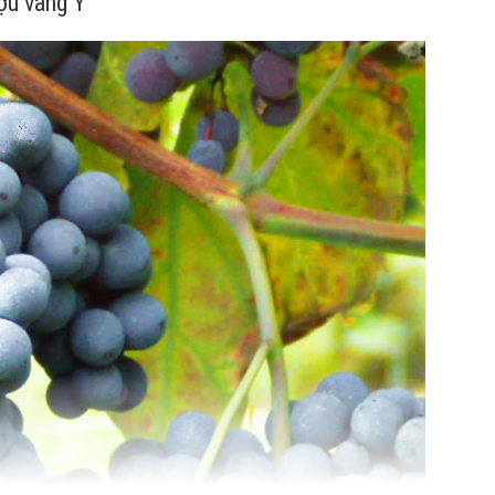
ợu vang Ý