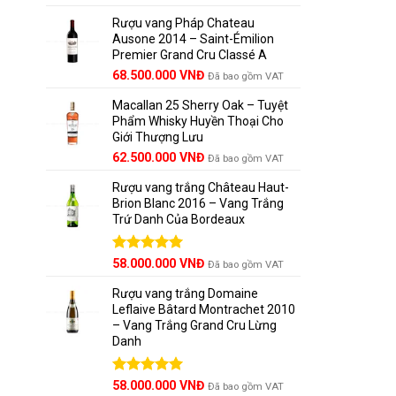
hạng
5.00
gốc
hiện
Nebbiolo
5 sao
Rượu vang Pháp Chateau
là:
tại
Ausone 2014 – Saint-Émilion
125.000.000 VNĐ.
là:
1.
Barolo
Premier Grand Cru Classé A
111.000.000 VNĐ.
68.500.000
VNĐ
Đã bao gồm VAT
Barolo đư
có cấu tr
Macallan 25 Sherry Oak – Tuyệt
Phẩm Whisky Huyền Thoại Cho
Giới Thượng Lưu
Tại Wine
Giá
Giá
62.500.000
VNĐ
Đã bao gồm VAT
cao nhất.
gốc
hiện
Rượu vang trắng Château Haut-
là:
tại
2.
Barbar
Brion Blanc 2016 – Vang Trắng
65.000.000 VNĐ.
là:
Trứ Danh Của Bordeaux
62.500.000 VNĐ.
So với Ba
ngắn hơn 
Được xếp
58.000.000
VNĐ
Đã bao gồm VAT
hạng
5.00
3.
Langhe
5 sao
Rượu vang trắng Domaine
Leflaive Bâtard Montrachet 2010
Dòng rượu
– Vang Trắng Grand Cru Lừng
nho này. 
Danh
Được xếp
58.000.000
VNĐ
Những l
Đã bao gồm VAT