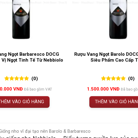
ang Ngọt Barbaresco DOCG
Rượu Vang Ngọt Barolo DOCG
 Vị Ngọt Tinh Tế Từ Nebbiolo
Siêu Phẩm Cao Cấp T
(0)
(0)
0
0
trên 5
0
0
trên 5
00.000
VNĐ
1.500.000
VNĐ
Đã bao gồm VAT
Đã bao g
đánh giá
đánh giá
THÊM VÀO GIỎ HÀNG
THÊM VÀO GIỎ HÀ
Giống nho vĩ đại tạo nên Barolo & Barbaresco