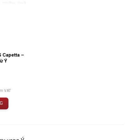
 Capetta –
ừ Ý
ồm VAT
NG