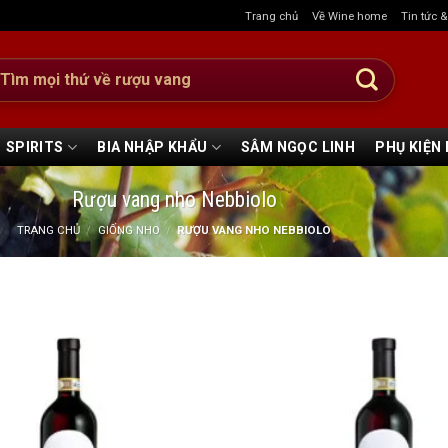
Trang chủ
Về Wine home
Tin tức 
:
SPIRITS
BIA NHẬP KHẨU
SÂM NGỌC LINH
PHỤ KIỆN
Rượu vang nho Nebbiolo
TRANG CHỦ
/
GIỐNG NHO
/
RƯỢU VANG NHO NEBBIOLO