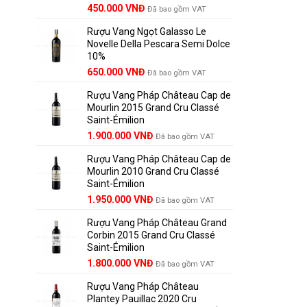
450.000
VNĐ
Đã bao gồm VAT
Rượu Vang Ngọt Galasso Le
Novelle Della Pescara Semi Dolce
10%
650.000
VNĐ
Đã bao gồm VAT
Rượu Vang Pháp Château Cap de
Mourlin 2015 Grand Cru Classé
Saint-Émilion
Giá
Giá
1.900.000
VNĐ
Đã bao gồm VAT
gốc
hiện
Rượu Vang Pháp Château Cap de
là:
tại
Mourlin 2010 Grand Cru Classé
2.800.000 VNĐ.
là:
Saint-Émilion
1.900.000 VNĐ.
Giá
Giá
1.950.000
VNĐ
Đã bao gồm VAT
gốc
hiện
Rượu Vang Pháp Château Grand
là:
tại
Corbin 2015 Grand Cru Classé
2.950.000 VNĐ.
là:
Saint-Émilion
1.950.000 VNĐ.
Giá
Giá
1.800.000
VNĐ
Đã bao gồm VAT
Khi nhắc 
gốc
hiện
thoại rư
Rượu Vang Pháp Château
là:
tại
Plantey Pauillac 2020 Cru
2.500.000 VNĐ.
là:
thời gian