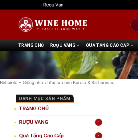
Bỏ
Rượu Vang Wine Home
qua
nội
Tìm
dung
kiếm
TRANG CHỦ
RƯỢU VANG
QUÀ TẶNG CAO CẤP
Nebbiolo – Giống nho vĩ đại tạo nên Barolo & Barbaresco
DANH MỤC SẢN PHẨM
TRANG CHỦ
RƯỢU VANG
Quà Tặng Cao Cấp