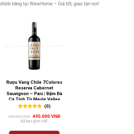
chính hãng tại WineHome – Giá tốt, giao tận nơi!
Rượu Vang Chile 7Colores
Reserva Cabernet
Sauvignon – Pais | Đậm Đà
Cá Tính Từ Maule Valley
(0)
0
0
trên 5
Giá
Giá
495.000
VNĐ
545.000
VNĐ
đánh giá
gốc
hiện
Đã bao gồm VAT
là:
tại
545.000 VNĐ.
là:
495.000 VNĐ.