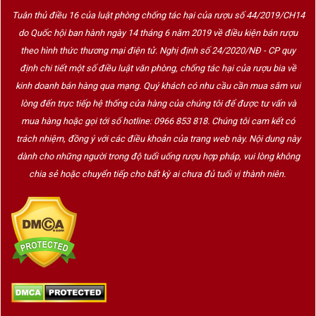
Tuân thủ điều 16 của luật phòng chống tác hại của rượu số 44/2019/CH14
do Quốc hội ban hành ngày 14 tháng 6 năm 2019 về điều kiện bán rượu
theo hình thức thương mại điện tử. Nghị định số 24/2020/NĐ - CP quy
định chi tiết một số điều luật văn phòng, chống tác hại của rượu bia về
Vườn nho Pais tại Maule Valley
kinh doanh bán hàng qua mạng. Quý khách có nhu cầu cần mua sắm vui
lòng đến trực tiếp hệ thống cửa hàng của chúng tôi để được tư vấn và
2. Hương vị đặc trưng của rượu vang nho
mua hàng hoặc gọi tới số hotline: 0966 853 818. Chúng tôi cam kết có
Pais
trách nhiệm, đồng ý với các điều khoản của trang web này. Nội dung này
dành cho những người trong độ tuổi uống rượu hợp pháp, vui lòng không
Vang nho País có
phong cách mộc mạc, gần gũi nhưng
chia sẻ hoặc chuyển tiếp cho bất kỳ ai chưa đủ tuổi vị thành niên.
đầy cá tính
, phù hợp với cả người mới bắt đầu lẫn những
người yêu vang sâu sắc. Rượu không quá nặng nhưng lại
cân bằng, tươi tắn, hậu vị dài
và rất thích hợp dùng hàng
ngày.
Đặc điểm hương vị:
Màu sắc
: đỏ ruby nhạt hoặc ánh hồng đất nung
Hương thơm
: dâu rừng, mâm xôi, quả mận, cam thảo, đôi khi