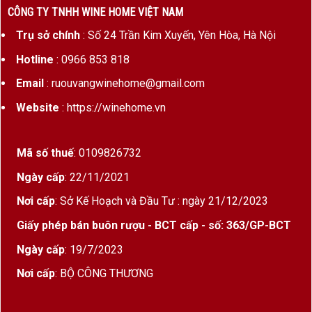
CÔNG TY TNHH WINE HOME VIỆT NAM
Nho País
là giống nho
đầu tiên được trồng tại Chile
từ
Trụ sở chính
: Số 24 Trần Kim Xuyến, Yên Hòa, Hà Nội
năm 1540, bởi các nhà truyền giáo Tây Ban Nha. Trong suốt
hàng trăm năm, País là giống chủ lực dùng để làm vang đỏ
Hotline
: 0966 853 818
phục vụ trong nghi lễ tôn giáo, tiệc cộng đồng và gia đình.
Email
: ruouvangwinehome@gmail.com
Mặc dù từng bị lãng quên trong thời kỳ “vang công nghiệp”,
Website
: https://winehome.vn
nhưng hiện nay, cùng với xu hướng
vang tự nhiên – vang
thủ công (natural wine)
, País đang được hồi sinh mạnh mẽ
bởi các nhà làm vang nhỏ vùng
Maule
,
Itata
, và
Bio-Bio
–
Mã số thuế
: 0109826732
miền nam Chile.
Ngày cấp
: 22/11/2021
Nơi cấp
: Sở Kế Hoạch và Đầu Tư : ngày 21/12/2023
Giấy phép bán buôn rượu - BCT cấp - số: 363/GP-BCT
Ngày cấp
: 19/7/2023
Nơi cấp
: BỘ CÔNG THƯƠNG