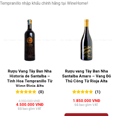
Tempranillo nhập khẩu chính hãng tại WineHome!
Rượu Vang Tây Ban Nha
Rượu vang Tây Ban Nha
Historia de Santalba –
Santalba Amaro – Vang Đỏ
Tinh Hoa Tempranillo Từ
Thủ Công Từ Rioja Alta
Vùng Rioja Alta
(0)
(1)
0
0
trên 5
5.00
1
trên 5
1.850.000
VNĐ
4.950.000
VNĐ
đánh giá
đánh giá
Giá
Giá
4.500.000
VNĐ
Đã bao gồm VAT
gốc
hiện
Đã bao gồm VAT
là:
tại
4.950.000 VNĐ.
là: