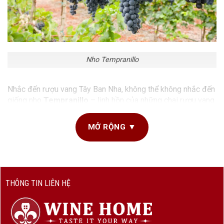
Nho Tempranillo
Nhắc đến rượu vang Tây Ban Nha, không thể không nhắc đến
giống nho
Tempranillo
– linh hồn của những chai rượu vang
đỏ danh tiếng bậc nhất quốc gia này. Với
hương vị cân
bằng, cấu trúc tannin mượt mà và độ axit vừa phải
,
MỞ RỘNG ▼
Tempranillo đã chinh phục mọi tín đồ yêu rượu trên thế giới.
Hôm nay, hãy cùng
WineHome
khám phá tất cả về giống
nho Tempranillo và những chai rượu vang tuyệt phẩm làm từ
giống nho này nhé!
THÔNG TIN LIÊN HỆ
Tempranillo Là Gì?
Tempranillo
là giống nho vỏ đen nổi tiếng nhất của Tây Ban