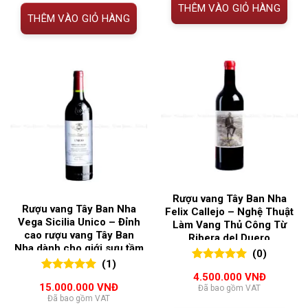
THÊM VÀO GIỎ HÀNG
4.500.000 VNĐ.
THÊM VÀO GIỎ HÀNG
Rượu vang Tây Ban Nha
Rượu vang Tây Ban Nha
Felix Callejo – Nghệ Thuật
Vega Sicilia Unico – Đỉnh
Làm Vang Thủ Công Từ
cao rượu vang Tây Ban
Ribera del Duero
Nha dành cho giới sưu tầm
(0)
(1)
0
0
trên 5
4.500.000
VNĐ
5.00
1
trên 5
đánh giá
15.000.000
VNĐ
Đã bao gồm VAT
đánh giá
Đã bao gồm VAT