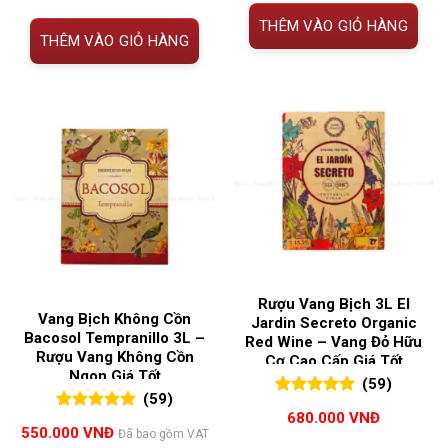
THÊM VÀO GIỎ HÀNG
THÊM VÀO GIỎ HÀNG
Rượu Vang Bịch 3L El
Vang Bịch Không Cồn
Jardin Secreto Organic
Bacosol Tempranillo 3L –
Red Wine – Vang Đỏ Hữu
Rượu Vang Không Cồn
Cơ Cao Cấp Giá Tốt
Ngon Giá Tốt
(59)
(59)
5.00
59
trên 5
680.000
VNĐ
5.00
59
trên 5
đánh giá
550.000
VNĐ
Đã bao gồm VAT
đánh giá