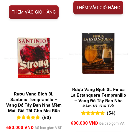
THÊM VÀO GIỎ HÀNG
THÊM VÀO GIỎ HÀNG
Rượu Vang Bịch 3L Finca
Rượu Vang Bịch 3L
La Estanquera Tempranillo
Santinio Tempranillo –
– Vang Đỏ Tây Ban Nha
Vang Đỏ Tây Ban Nha Mềm
Đậm Vị, Giá Tốt
Mại, Giá Tốt Cho Mọi Bữa
(54)
Tiệc
(60)
5.00
54
trên 5
680.000
VNĐ
Đã bao gồm VAT
5.00
60
trên 5
đánh giá
680.000
VNĐ
Đã bao gồm VAT
đánh giá