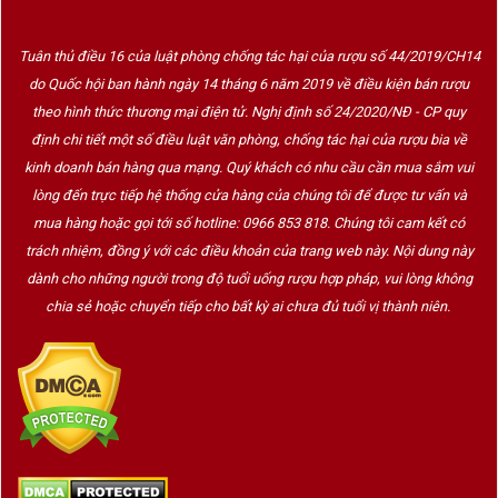
nước Tân Thế Giới. Tuy nhiên, nổi tiếng nhất vẫn là các vùng:
Rioja DOCa
: Nơi sản sinh ra những chai rượu Tempranillo
Tuân thủ điều 16 của luật phòng chống tác hại của rượu số 44/2019/CH14
lâu đời và cao cấp nhất.
do Quốc hội ban hành ngày 14 tháng 6 năm 2019 về điều kiện bán rượu
theo hình thức thương mại điện tử. Nghị định số 24/2020/NĐ - CP quy
Ribera del Duero DO
: Phong cách mạnh mẽ, cấu trúc tốt,
định chi tiết một số điều luật văn phòng, chống tác hại của rượu bia về
giàu tannin.
kinh doanh bán hàng qua mạng. Quý khách có nhu cầu cần mua sắm vui
lòng đến trực tiếp hệ thống cửa hàng của chúng tôi để được tư vấn và
Toro DO
: Vang đậm vị, nhiều tannin, tiềm năng lưu trữ lâu.
mua hàng hoặc gọi tới số hotline: 0966 853 818. Chúng tôi cam kết có
Ngoài ra, Tempranillo còn được trồng tại
California (Mỹ),
trách nhiệm, đồng ý với các điều khoản của trang web này. Nội dung này
Mendoza (Argentina)
và
Australia
.
dành cho những người trong độ tuổi uống rượu hợp pháp, vui lòng không
chia sẻ hoặc chuyển tiếp cho bất kỳ ai chưa đủ tuổi vị thành niên.
Phong Cách Rượu Vang Tempranillo
Rượu vang Tempranillo có thể chia thành:
Trẻ (Joven)
: Hương vị tươi mới, đậm vị trái cây đỏ.
Crianza
: Ủ ít nhất 12 tháng trong thùng sồi, hương vani, khói
và socola.