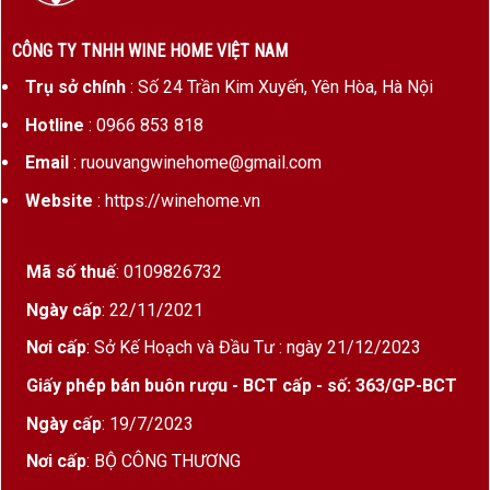
Nha. Cái tên “Tempranillo” bắt nguồn từ chữ
“temprano”
trong tiếng Tây Ban Nha, nghĩa là
“sớm”
, bởi giống nho này
CÔNG TY TNHH WINE HOME VIỆT NAM
chín sớm hơn các giống nho khác.
Trụ sở chính
: Số 24 Trần Kim Xuyến, Yên Hòa, Hà Nội
Đặc điểm của nho Tempranillo:
Hotline
: 0966 853 818
Vỏ dày, quả nhỏ, màu đen sẫm.
Email
: ruouvangwinehome@gmail.com
Website
: https://winehome.vn
Độ axit trung bình đến cao.
Tannin mượt mà, dễ chịu.
Mã số thuế
: 0109826732
Thường mang hương
mận chín, anh đào, thuốc lá, vani và
Ngày cấp
: 22/11/2021
gia vị
.
Nơi cấp
: Sở Kế Hoạch và Đầu Tư : ngày 21/12/2023
Tempranillo Và Các Vùng Sản Xuất Danh
Giấy phép bán buôn rượu - BCT cấp - số: 363/GP-BCT
Tiếng
Ngày cấp
: 19/7/2023
Mặc dù là giống nho bản địa Tây Ban Nha, nhưng
Nơi cấp
: BỘ CÔNG THƯƠNG
Tempranillo cũng được trồng tại Bồ Đào Nha và một số