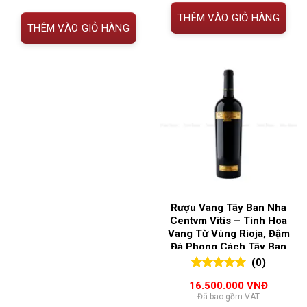
THÊM VÀO GIỎ HÀNG
THÊM VÀO GIỎ HÀNG
Rượu Vang Tây Ban Nha
Centvm Vitis – Tinh Hoa
Vang Từ Vùng Rioja, Đậm
Đà Phong Cách Tây Ban
Nha
(0)
0
0
trên 5
16.500.000
VNĐ
đánh giá
Đã bao gồm VAT