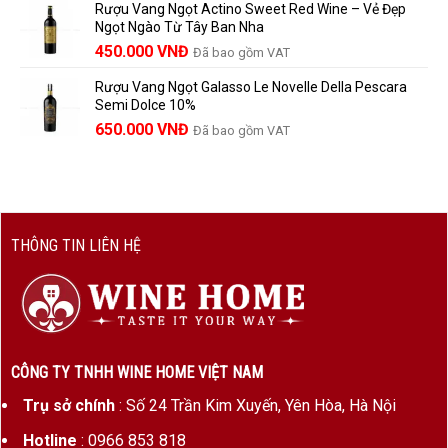
Rượu Vang Ngọt Actino Sweet Red Wine – Vẻ Đẹp
là:
tại
Ngọt Ngào Từ Tây Ban Nha
1.529.000 VNĐ.
là:
450.000
VNĐ
Đã bao gồm VAT
1.390.000 VNĐ.
Rượu Vang Ngọt Galasso Le Novelle Della Pescara
Semi Dolce 10%
650.000
VNĐ
Đã bao gồm VAT
THÔNG TIN LIÊN HỆ
CÔNG TY TNHH WINE HOME VIỆT NAM
Trụ sở chính
: Số 24 Trần Kim Xuyến, Yên Hòa, Hà Nội
Hotline
: 0966 853 818