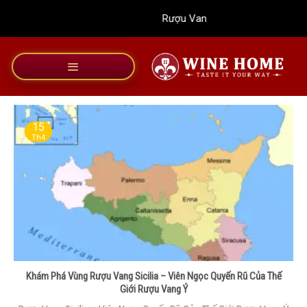
Bỏ
Rượu Vang Wine Home
qua
nội
dung
15
Th4
Khám Phá Vùng Rượu Vang Sicilia – Viên Ngọc Quyến Rũ Của Thế
Giới Rượu Vang Ý