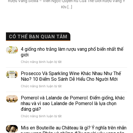
Rượu Vang Sicilia – Viên Ngọc Quyến Rũ Của Thế Giới Rượu Vang Ý
Khi [...]
CÓ THỂ BẠN QUAN TÂM
4 giống nho trắng làm rượu vang phổ biến nhất thế
giới
ở
Chức năng bình luận bị tắt
4
giống
Prosecco Và Sparkling Wine Khác Nhau Như Thế
nho
Nào? 10 Điểm So Sánh Dễ Hiểu Cho Người Mới
trắng
ở
Chức năng bình luận bị tắt
làm
Prosecco
rượu
Và
Pomerol và Lalande de Pomerol: Điểm giống, khác
vang
Sparkling
phổ
nhau và vì sao Lalande de Pomerol là lựa chọn
Wine
biến
đáng giá?
Khác
nhất
ở
Chức năng bình luận bị tắt
Nhau
thế
Pomerol
Như
giới
và
Thế
Mis en Bouteille au Château là gì? Ý nghĩa trên nhãn
Lalande
Nào?