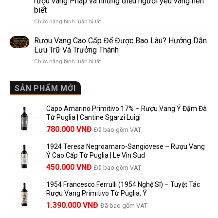
rượu vang Pháp và những điều người yêu vang nên
de
10
biết
Pomerol:
Điểm
ở
Chức năng bình luận bị tắt
Điểm
So
Mis
giống,
Sánh
en
khác
Dễ
Rượu Vang Cao Cấp Để Được Bao Lâu? Hướng Dẫn
Bouteille
nhau
Hiểu
Lưu Trữ Và Trưởng Thành
au
và
Cho
ở
Chức năng bình luận bị tắt
Château
vì
Người
Rượu
là
sao
Mới
Vang
gì?
Lalande
Cao
SẢN PHẨM MỚI
Ý
de
Cấp
nghĩa
Pomerol
Để
trên
là
Capo Amarino Primitivo 17% – Rượu Vang Ý Đậm Đà
Được
nhãn
lựa
Từ Puglia | Cantine Sgarzi Luigi
Bao
rượu
chọn
Giá
Giá
Lâu?
780.000
VNĐ
vang
Đã bao gồm VAT
đáng
Hướng
Pháp
gốc
hiện
giá?
Dẫn
và
1924 Teresa Negroamaro-Sangiovese – Rượu Vang
là:
tại
Lưu
những
Ý Cao Cấp Từ Puglia | Le Vin Sud
858.000 VNĐ.
là:
Trữ
điều
Giá
Giá
450.000
VNĐ
Đã bao gồm VAT
780.000 VNĐ.
Và
người
gốc
hiện
Trưởng
yêu
1954 Francesco Ferrulli (1954 Nghệ Sĩ) – Tuyệt Tác
Thành
là:
tại
vang
Rượu Vang Primitivo Từ Puglia, Ý
nên
495.000 VNĐ.
là:
Giá
Giá
biết
1.390.000
VNĐ
Đã bao gồm VAT
450.000 VNĐ.
gốc
hiện