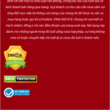
định chi tiết một số điều luật văn phòng, chống tác hại của rượu bia về
kinh doanh bán hàng qua mạng. Quý khách có nhu cầu cần mua sắm vui
lòng đến trực tiếp hệ thống cửa hàng của chúng tôi để được tư vấn và
mua hàng hoặc gọi tới số hotline: 0966 853 818. Chúng tôi cam kết có
trách nhiệm, đồng ý với các điều khoản của trang web này. Nội dung này
dành cho những người trong độ tuổi uống rượu hợp pháp, vui lòng không
chia sẻ hoặc chuyển tiếp cho bất kỳ ai chưa đủ tuổi vị thành niên.